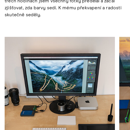
třech hodinách jsem všechny fotky předělal a začal
zjišťovat, zda barvy sedí. K mému překvapení a radosti
skutečně seděly.