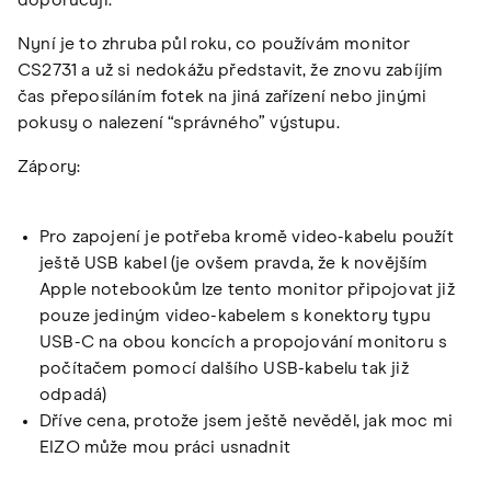
doporučuji.
Nyní je to zhruba půl roku, co používám monitor
CS2731 a už si nedokážu představit, že znovu zabíjím
čas přeposíláním fotek na jiná zařízení nebo jinými
pokusy o nalezení “správného” výstupu.
Zápory:
Pro zapojení je potřeba kromě video-kabelu použít
ještě USB kabel (je ovšem pravda, že k novějším
Apple notebookům lze tento monitor připojovat již
pouze jediným video-kabelem s konektory typu
USB-C na obou koncích a propojování monitoru s
počítačem pomocí dalšího USB-kabelu tak již
odpadá)
Dříve cena, protože jsem ještě nevěděl, jak moc mi
EIZO může mou práci usnadnit