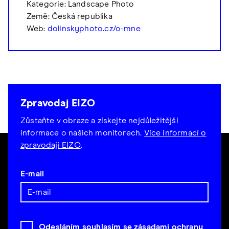
Kategorie: Landscape Photo
Země: Česká republika
Web:
dolinskyphoto.cz/o-mne
Zpravodaj EIZO
Zůstaňte v obraze a získejte nejdůležitější
informace o našich monitorech.
Více informací o
zpravodaji EIZO
.
E-mail
Odesláním souhlasím se zásadami
ochrany