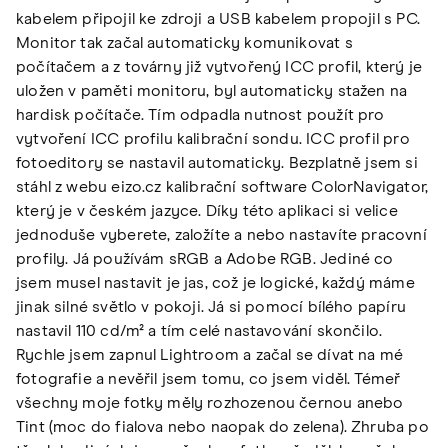
kabelem připojil ke zdroji a USB kabelem propojil s PC.
Monitor tak začal automaticky komunikovat s
počítačem a z továrny již vytvořený ICC profil, který je
uložen v paměti monitoru, byl automaticky stažen na
hardisk počítače. Tím odpadla nutnost použít pro
vytvoření ICC profilu kalibrační sondu. ICC profil pro
fotoeditory se nastavil automaticky. Bezplatně jsem si
stáhl z webu eizo.cz kalibrační software ColorNavigator,
který je v českém jazyce. Díky této aplikaci si velice
jednoduše vyberete, založíte a nebo nastavíte pracovní
profily. Já používám sRGB a Adobe RGB. Jediné co
jsem musel nastavit je jas, což je logické, každý máme
jinak silné světlo v pokoji. Já si pomocí bílého papíru
nastavil 110 cd/m² a tím celé nastavování skončilo.
Rychle jsem zapnul Lightroom a začal se dívat na mé
fotografie a nevěřil jsem tomu, co jsem viděl. Témeř
všechny moje fotky měly rozhozenou černou anebo
Tint (moc do fialova nebo naopak do zelena). Zhruba po