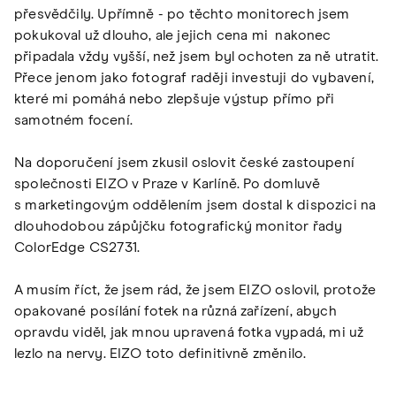
přesvědčily. Upřímně - po těchto monitorech jsem
pokukoval už dlouho, ale jejich cena mi nakonec
připadala vždy vyšší, než jsem byl ochoten za ně utratit.
Přece jenom jako fotograf raději investuji do vybavení,
které mi pomáhá nebo zlepšuje výstup přímo při
samotném focení.
Na doporučení jsem zkusil oslovit české zastoupení
společnosti EIZO v Praze v Karlíně. Po domluvě
s marketingovým oddělením jsem dostal k dispozici na
dlouhodobou zápůjčku fotografický monitor řady
ColorEdge CS2731.
A musím říct, že jsem rád, že jsem EIZO oslovil, protože
opakované posílání fotek na různá zařízení, abych
opravdu viděl, jak mnou upravená fotka vypadá, mi už
lezlo na nervy. EIZO toto definitivně změnilo.