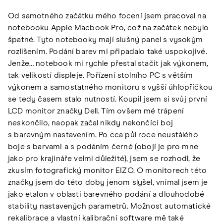
Od samotného začátku mého focení jsem pracoval na
notebooku Apple Macbook Pro, což na začátek nebylo
špatné. Tyto notebooky mají slušný panel s vysokým
rozlišením. Podání barev mi připadalo také uspokojivé.
Jenže… notebook mi rychle přestal stačit jak výkonem,
tak velikostí displeje. Pořízení stolního PC s větším
výkonem a samostatného monitoru s vyšší úhlopříčkou
se tedy časem stalo nutností. Koupil jsem si svůj první
LCD monitor značky Dell. Tím ovšem mé trápení
neskončilo, naopak začal nikdy nekončící boj
s barevným nastavením. Po cca půl roce neustálého
boje s barvami a s podáním černé (obojí je pro mne
jako pro krajináře velmi důležité), jsem se rozhodl, že
zkusím fotografický monitor EIZO. O monitorech této
značky jsem do této doby jenom slyšel, vnímal jsem je
jako etalon v oblasti barevného podání a dlouhodobé
stability nastavených parametrů. Možnost automatické
rekalibrace a vlastní kalibrační software mě také