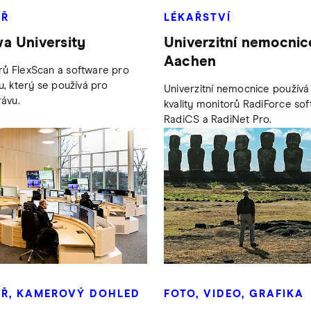
ÁŘ
LÉKAŘSTVÍ
a University
Univerzitní nemocni
Aachen
ů FlexScan a software pro
u, který se používá pro
Univerzitní nemocnice používá 
rávu.
kvality monitorů RadiForce so
RadiCS a RadiNet Pro.
Ř, KAMEROVÝ DOHLED
FOTO, VIDEO, GRAFIKA