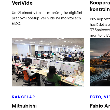
Kooperat
VeriVide
kontroln
Udržitelnost v textilním průmyslu: digitální
pracovní postup VeriVide na monitorech
Pro nepřetrž
EIZO.
hasičské a 
37,5palcové
monitory E
KANCELÁŘ
FOTO, VI
Mitsubishi
Fabio A