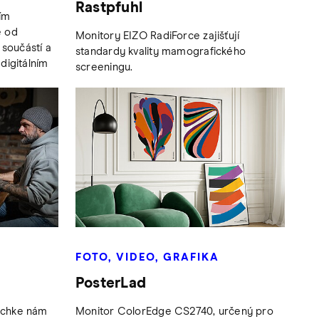
Rastpfuhl
ním
e od
Monitory EIZO RadiForce zajišťují
 součástí a
standardy kvality mamografického
digitálním
screeningu.
FOTO, VIDEO, GRAFIKA
PosterLad
schke nám
Monitor ColorEdge CS2740, určený pro