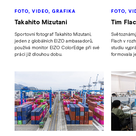
FOTO, VIDEO, GRAFIKA
FOTO, VI
Takahito Mizutani
Tim Fla
Sportovní fotograf Takahito Mizutani,
Světoznámý 
jeden z globálních EIZO ambasadorů,
Flach v ro
používá monitor EIZO ColorEdge při své
studiu vyprá
práci již dlouhou dobu.
formovala je