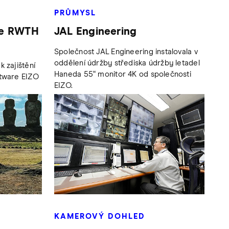
PRŮMYSL
ce RWTH
JAL Engineering
Společnost JAL Engineering instalovala v
oddělení údržby střediska údržby letadel
k zajištění
Haneda 55“ monitor 4K od společnosti
ftware EIZO
EIZO.
KAMEROVÝ DOHLED