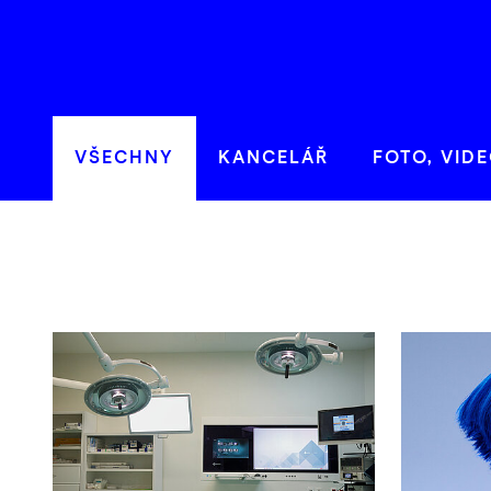
VŠECHNY
KANCELÁŘ
FOTO, VIDE