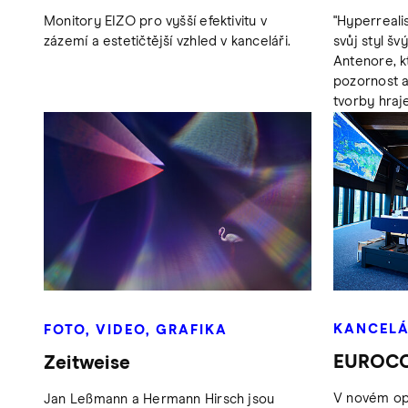
Monitory EIZO pro vyšší efektivitu v
"Hyperrealis
zázemí a estetičtější vzhled v kanceláři.
svůj styl šv
Antenore, k
pozornost a
tvorby hraje
KANCEL
FOTO, VIDEO, GRAFIKA
EUROC
Zeitweise
V novém op
Jan Leßmann a Hermann Hirsch jsou