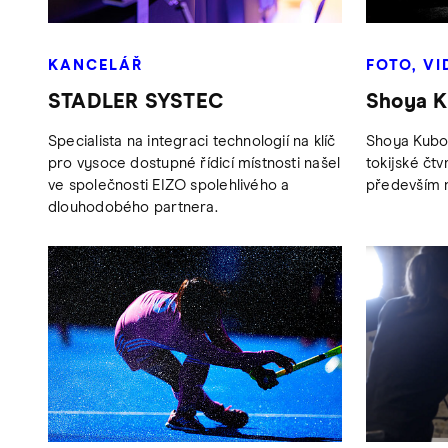
KANCELÁŘ
FOTO, VI
STADLER SYSTEC
Shoya K
Specialista na integraci technologií na klíč
Shoya Kubot
pro vysoce dostupné řídicí místnosti našel
tokijské čtv
ve společnosti EIZO spolehlivého a
především n
dlouhodobého partnera.