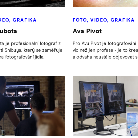
DEO, GRAFIKA
FOTO, VIDEO, GRAFIKA
ubota
Ava Pivot
a je profesionální fotograf z
Pro Avu Pivot je fotografová
rti Shibuya, který se zaměřuje
víc než jen profese - je to krea
a fotografování jídla.
a odvaha neustále objevovat 