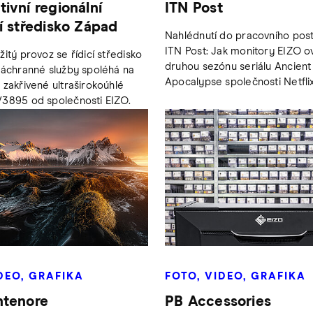
ivní regionální
ITN Post
í středisko Západ
Nahlédnutí do pracovního pos
ITN Post: Jak monitory EIZO ovl
itý provoz se řídicí středisko
druhou sezónu seriálu Ancient
záchranné služby spoléhá na
Apocalypse společnosti Netflix
 zakřivené ultraširokoúhlé
V3895 od společnosti EIZO.
DEO, GRAFIKA
FOTO, VIDEO, GRAFIKA
ntenore
PB Accessories