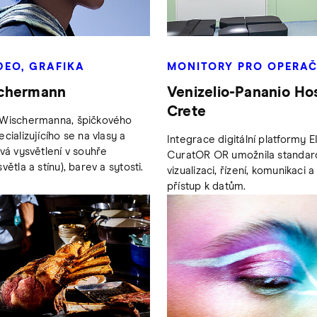
DEO, GRAFIKA
MONITORY PRO OPERAČ
chermann
Venizelio-Pananio Hos
Crete
 Wischermanna, špičkového
cializujícího se na vlasy a
Integrace digitální platformy 
ívá vysvětlení v souhře
CuratOR OR umožnila standar
větla a stínu), barev a sytosti.
vizualizaci, řízení, komunikaci a
přístup k datům.