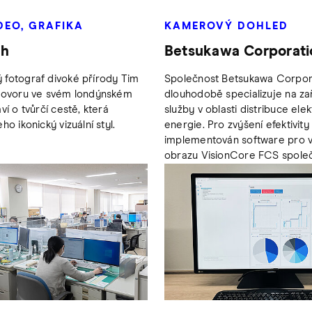
DEO, GRAFIKA
KAMEROVÝ DOHLED
ch
Betsukawa Corporati
fotograf divoké přírody Tim
Společnost Betsukawa Corpor
zhovoru ve svém londýnském
dlouhodobě specializuje na zař
ví o tvůrčí cestě, která
služby v oblasti distribuce elek
ho ikonický vizuální styl.
energie. Pro zvýšení efektivity
implementován software pro v
obrazu VisionCore FCS společ