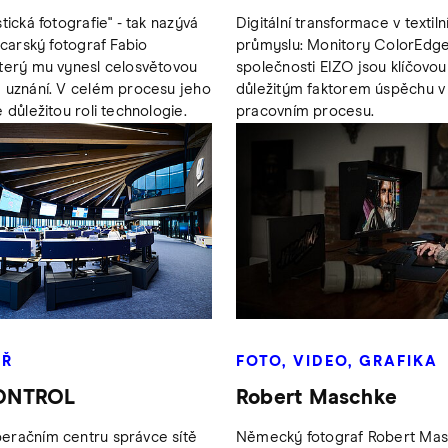
tická fotografie" - tak nazývá
Digitální transformace v textil
ýcarský fotograf Fabio
průmyslu: Monitory ColorEdg
terý mu vynesl celosvětovou
společnosti EIZO jsou klíčovou
 uznání. V celém procesu jeho
důležitým faktorem úspěchu v 
 důležitou roli technologie.
pracovním procesu.
ÁŘ
FOTO, VIDEO, GRAFIKA
ONTROL
Robert Maschke
eračním centru správce sítě
Německý fotograf Robert Ma