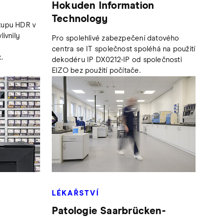
Hokuden Information
Technology
tupu HDR v
ivnily
Pro spolehlivé zabezpečení datového
centra se IT společnost spoléhá na použití
.
dekodéru IP DX0212-IP od společnosti
EIZO bez použití počítače.
LÉKAŘSTVÍ
Patologie Saarbrücken-