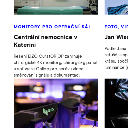
MONITORY PRO OPERAČNÍ SÁL
FOTO, VI
Centrální nemocnice v
Jan Wis
Katerini
Podle Jana
retušéra spe
Řešení EIZO CuratOR OP zahrnuje
krásu, spoč
chirurgické 4K monitory, chirurgický panel
luminance (s
a software Caliop pro správu videa,
směrování signálu a dokumentaci.