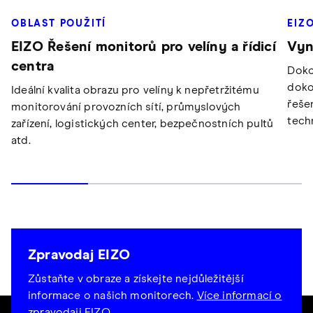
OBLAST POUŽITÍ
EIZ
EIZO Řešení monitorů pro velíny a řídicí
Vyn
centra
Doko
doko
Ideální kvalita obrazu pro velíny k nepřetržitému
řeše
monitorování provozních sítí, průmyslových
tech
zařízení, logistických center, bezpečnostních pultů
atd.
Zpravodaj EIZO
Zůstaňte v obraze a získejte nejdůležitější
informace o našich monitorech.
Více informací o
zpravodaji EIZO
.