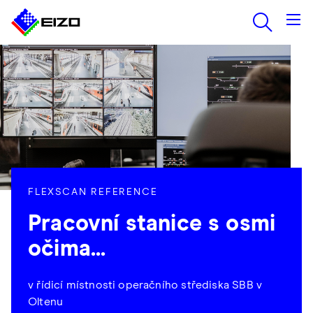
FLEXSCAN REFERENCE
Pracovní stanice s osmi
očima...
v řídicí místnosti operačního střediska SBB v
Oltenu