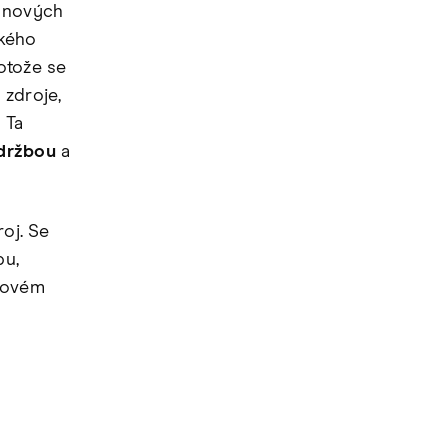
í nových
ckého
rotože se
 zdroje,
 Ta
držbou
a
roj. Se
pu,
émovém