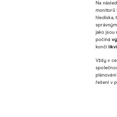
Na násled
monitorů 
hlediska, 
správným 
jako jsou 
počíná
vý
končí
likv
Vždy v cen
společnos
plánování
řešení v 