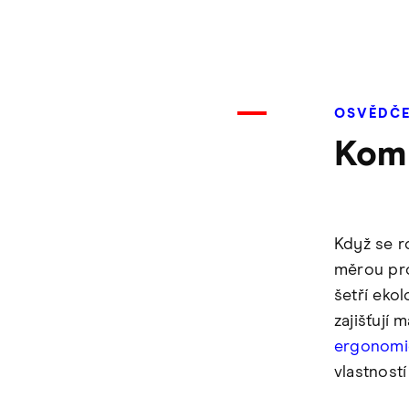
OSVĚDČEN
Komp
Když se r
měrou pro
šetří eko
zajišťují 
ergonomi
vlastnost