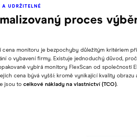
 A UDRŽITELNÉ
malizovaný proces výbě
í cena monitoru je bezpochyby důležitým kritériem př
ní o vybavení firmy. Existuje jednoduchý důvod, proč s
 opakovaně vybírá monitory FlexScan od společnosti E
ejich cena bývá vyšší: kromě vynikající kvality obrazu 
e jsou to
celkové náklady na vlastnictví (TCO)
.