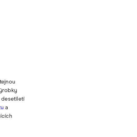
tejnou
výrobky
desetiletí
zu
a
ících