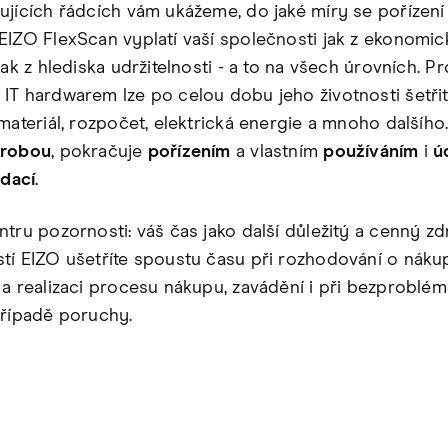
ujících řádcích vám ukážeme, do jaké míry se pořízen
EIZO FlexScan vyplatí vaší společnosti jak z ekonomi
tak z hlediska udržitelnosti - a to na všech úrovních. P
IT hardwarem lze po celou dobu jeho životnosti šetřit
materiál, rozpočet, elektrická energie a mnoho dalšího.
robou
, pokračuje
pořízením
a vlastním
používáním
i
ú
idací
.
tru pozornosti: váš čas jako další důležitý a cenný zd
tí EIZO ušetříte spoustu času při rozhodování o náku
 a realizaci procesu nákupu, zavádění i při bezprobl
případě poruchy.