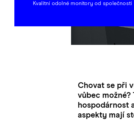
Kvalitní odolné monitory od společnosti
Chovat se při v
vůbec možné? To
hospodárnost a
aspekty mají st