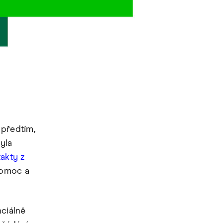
předtím,
yla
akty z
pomoc a
ciálně