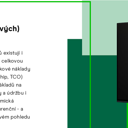
ových)
existují i
u celkovou
kové náklady
ship, TCO)
ákladů na
y a údržbu i
omická
renční - a
ovém pohledu