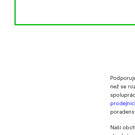
Podporuje
než se ro
spoluprác
prodejní
poradenst
Naši obch