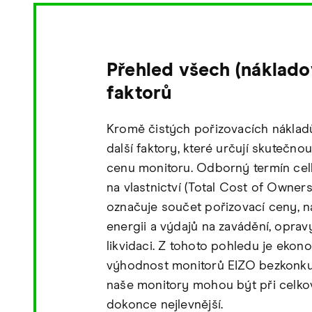
Přehled všech (náklad
faktorů
Kromě čistých pořizovacích nákladů 
další faktory, které určují skutečno
cenu monitoru. Odborný termín cel
na vlastnictví (Total Cost of Owner
označuje součet pořizovací ceny, n
energii a výdajů na zavádění, oprav
likvidaci. Z tohoto pohledu je ekon
výhodnost monitorů EIZO bezkonku
naše monitory mohou být při celk
dokonce nejlevnější.