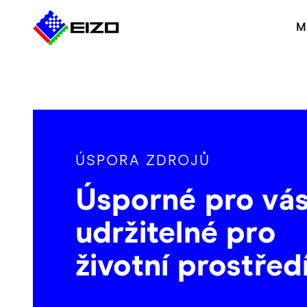
M
ÚSPORA ZDROJŮ
Úsporné pro vás
udržitelné pro
životní prostřed