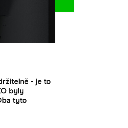
žitelně - je to
ZO byly
Oba tyto