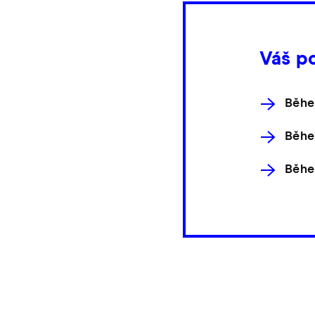
Váš p
Běhe
Běhe
Běhe