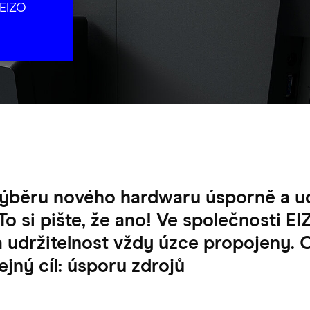
 EIZO
ýběru nového hardwaru úsporně a udr
 si pište, že ano! Ve společnosti EI
 udržitelnost vždy úzce propojeny. 
ejný cíl: úsporu zdrojů