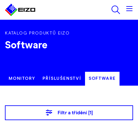
KATALOG PRODUKTŮ EIZO
Software
MONITORY
PŘÍSLUŠENSTVÍ
SOFTWARE
Filtr a třídění [
1
]