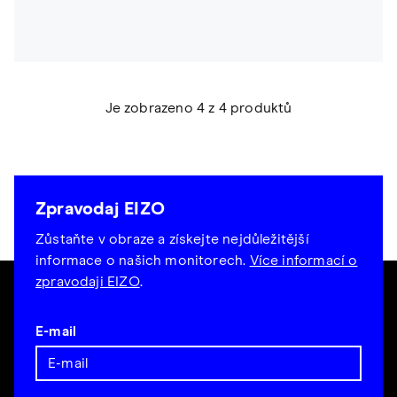
Je zobrazeno 4 z 4 produktů
Zpravodaj EIZO
Zůstaňte v obraze a získejte nejdůležitější
informace o našich monitorech.
Více informací o
zpravodaji EIZO
.
E-mail