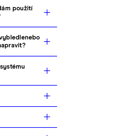
dám použití
?
 vybledlenebo
napravit?
 systému