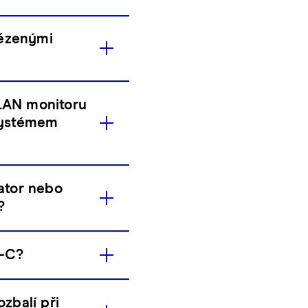
tězenými
 LAN monitoru
 systémem
ator nebo
?
B-C?
zbalí při