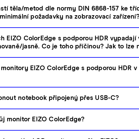
částí těla/metod dle normy DIN 6868-157 ke tří
 minimální požadavky na zobrazovací zařízení
ch EIZO ColorEdge s podporou HDR vypadají
vaně/jasně. Co je toho příčinou? Jak to lze 
 monitory EIZO ColorEdge s podporou HDR v
pnout notebook připojený přes USB-C?
vůj monitor EIZO ColorEdge?