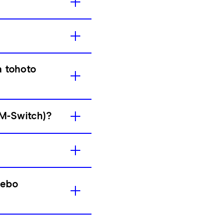
a tohoto
VM-Switch)?
nebo