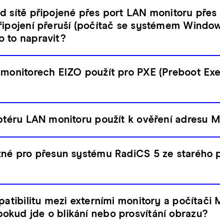
d sítě připojené přes port LAN monitoru pře
řipojení přeruší (počítač se systémem Window
 to napravit?
 monitorech EIZO použít pro PXE (Preboot Ex
aptéru LAN monitoru použít k ověření adresu 
tné pro přesun systému RadiCS 5 ze starého 
patibilitu mezi externími monitory a počítači
kud jde o blikání nebo prosvítání obrazu?