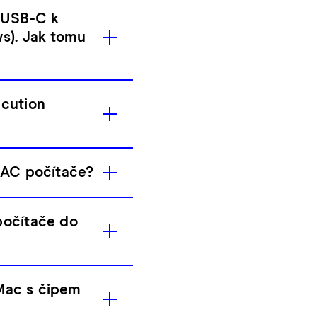
s USB-C k
s). Jak tomu
ecution
MAC počítače?
počítače do
 Mac s čipem