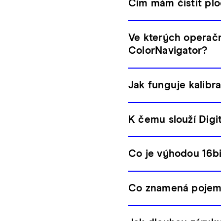
Čím mám čistit pl
Ve kterých operač
ColorNavigator?
Jak funguje kalibr
K čemu slouží Digi
Co je výhodou 16bi
Co znamená pojem 