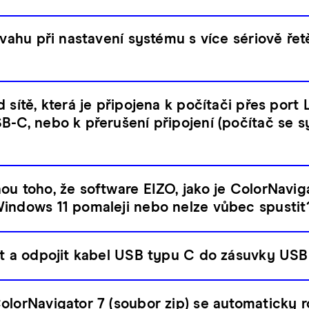
 úvahu při nastavení systému s více sériově ře
 sítě, která je připojena k počítači přes port
B-C, nebo k přerušení připojení (počítač se
ou toho, že software EIZO, jako je ColorNavig
indows 11 pomaleji nebo nelze vůbec spustit
it a odpojit kabel USB typu C do zásuvky US
lorNavigator 7 (soubor zip) se automaticky ro