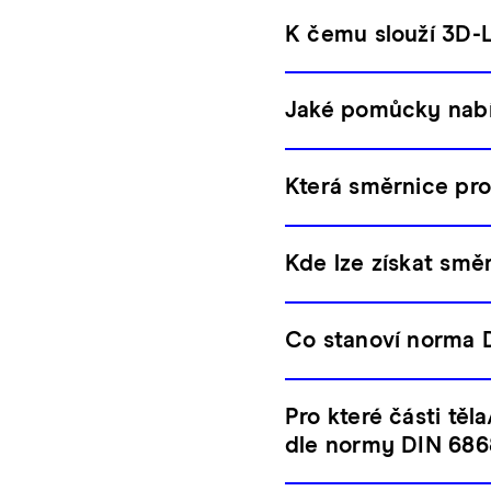
K čemu slouží 3D-
Jaké pomůcky nabíz
Která směrnice pro 
Kde lze získat smě
Co stanoví norma 
Pro které části těl
dle normy DIN 686