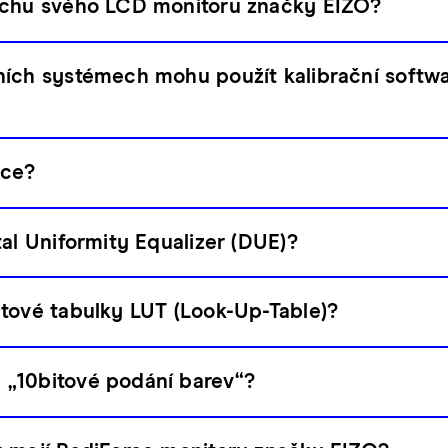
ochu svého LCD monitoru značky EIZO?
ních systémech mohu použít kalibrační softw
ace?
tal Uniformity Equalizer (DUE)?
tové tabulky LUT (Look-Up-Table)?
„10bitové podání barev“?