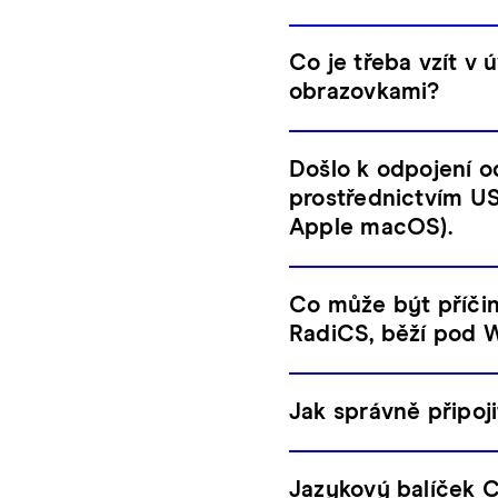
Co je třeba vzít v
obrazovkami?
Došlo k odpojení od
prostřednictvím US
Apple macOS).
Co může být příčin
RadiCS, běží pod W
Jak správně připoj
Jazykový balíček Co