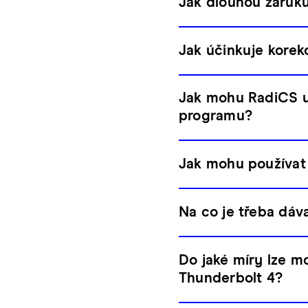
Jak dlouhou záruk
Jak účinkuje korek
Jak mohu RadiCS up
programu?
Jak mohu používat 
Na co je třeba dáv
Do jaké míry lze m
Thunderbolt 4?