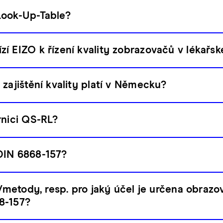
Look-Up-Table?
í EIZO k řízení kvality zobrazovačů v lékařsk
zajištění kvality platí v Německu?
rnici QS-RL?
DIN 6868-157?
a/metody, resp. pro jaký účel je určena obraz
8-157?