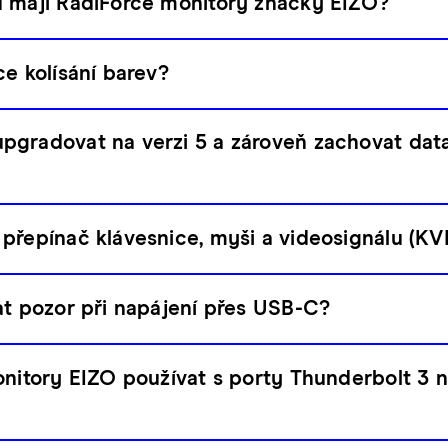
u mají RadiForce monitory značky EIZO?
ce kolísání barev?
gradovat na verzi 5 a zároveň zachovat dat
přepínač klávesnice, myši a videosignálu (K
at pozor při napájení přes USB-C?
onitory EIZO používat s porty Thunderbolt 3 