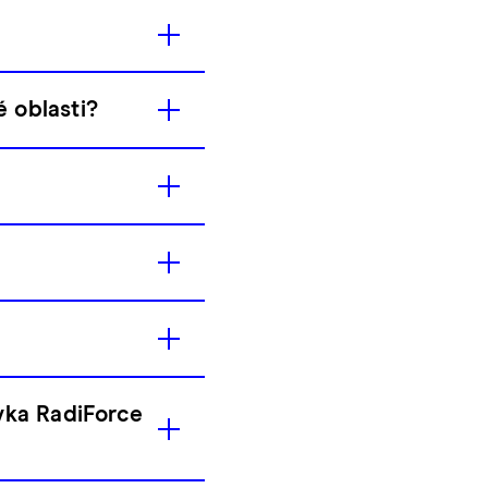
é oblasti?
ovka RadiForce