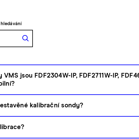
yhledávání
y VMS jsou FDF2304W-IP, FDF2711W-IP, FDF4
ilní?
estavěné kalibrační sondy?
librace?