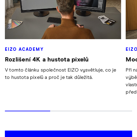
EIZO ACADEMY
EIZ
Rozlišení 4K a hustota pixelů
Mod
V tomto článku společnost EIZO vysvětluje, co je
Při 
to hustota pixelů a proč je tak důležitá.
výbě
vlas
před