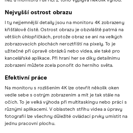
než u monitoru Full HD. Z toho vyplývá několik výhod.
Nejvyšší ostrost obrazu
I ty nejjemnější detaily jsou na monitoru 4K zobrazeny
křišťálově čistě. Ostrost obrazu je obzvláště patrná na
větších úhlopříčkách, protože obraz se ani na velkých
zobrazovacích plochách neroztříští na pixely. To je
užitečné při úpravě obrázků nebo videa, ale také pro
kancelářské aplikace. Při hraní her se díky detailnímu
zobrazení můžete zcela ponořit do herního světa.
Efektivní práce
Na monitoru s rozlišením 4K lze otevřít několik oken
vedle sebe s ostrým zobrazením a mít je tak stále na
očích. To je velká výhoda při multitaskingu nebo práci s
různými aplikacemi. V oblastech střihu videa a úpravy
fotografií lze všechny důležité ovládací prvky umístit na
jednu pracovní plochu.