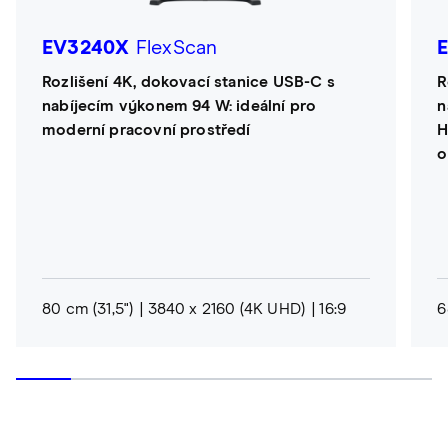
EV3240X
FlexScan
Rozlišení 4K, dokovací stanice USB-C s
R
nabíjecím výkonem 94 W: ideální pro
n
moderní pracovní prostředí
H
o
80 cm (31,5")
3840 x 2160 (4K UHD)
16:9
6