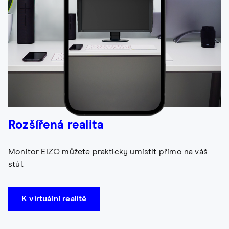
Rozšířená realita
Monitor EIZO můžete prakticky umístit přímo na váš
stůl.
K virtuální realitě