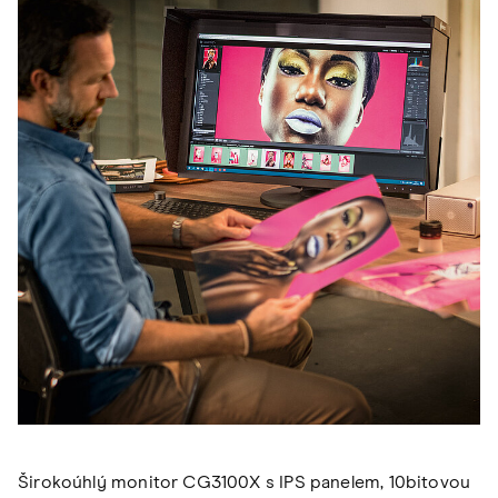
Širokoúhlý monitor CG3100X s IPS panelem, 10bitovou