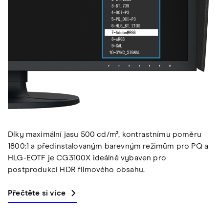
Díky maximální jasu 500 cd/m², kontrastnímu poměru
1800:1 a předinstalovaným barevným režimům pro PQ a
HLG-EOTF je CG3100X ideálně vybaven pro
postprodukci HDR filmového obsahu.
Přečtěte si více