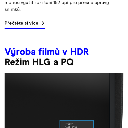
mohou využít rozlišení 152 ppi pro přesné úpravy
snímků.
Přečtěte si více
Výroba filmů v HDR
Režim HLG a PQ