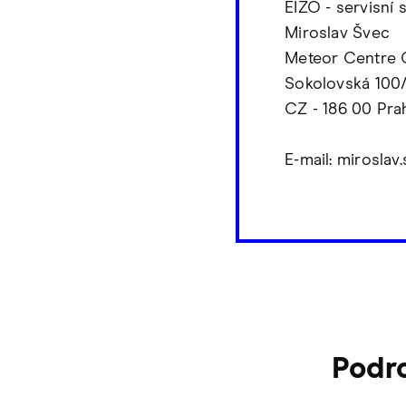
EIZO - servisní 
Miroslav Švec
Meteor Centre O
Sokolovská 100
CZ - 186 00 Pra
E-mail: mirosla
Podr