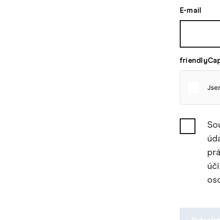
E-mail
friendlyCa
So
úda
prá
úči
os