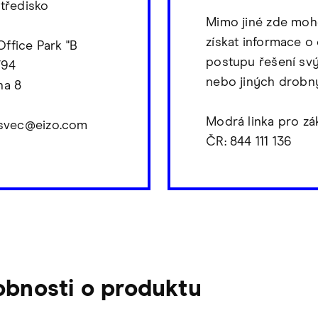
středisko
Mimo jiné zde moh
získat informace o
ffice Park "B
postupu řešení sv
/94
nebo jiných drobn
ha 8
Modrá linka pro zá
v.svec@eizo.com
ČR: 844 111 136
obnosti o produktu