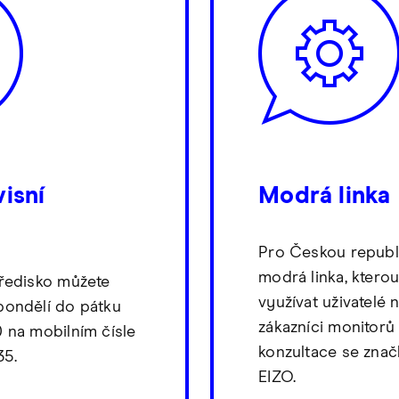
visní
Modrá linka
Pro Českou republi
modrá linka, kter
tředisko můžete
využívat uživatelé 
pondělí do pátku
zákazníci monitorů
0 na mobilním čísle
konzultace se zna
35.
EIZO.