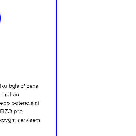
ku byla zřízena
ou mohou
nebo potenciální
 EIZO pro
čkovým servisem