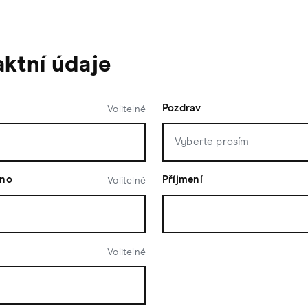
ktní údaje
Pozdrav
Volitelné
éno
Příjmení
Volitelné
Volitelné