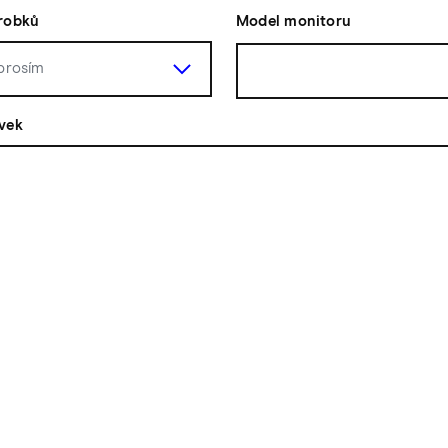
robků
Model monitoru
vek