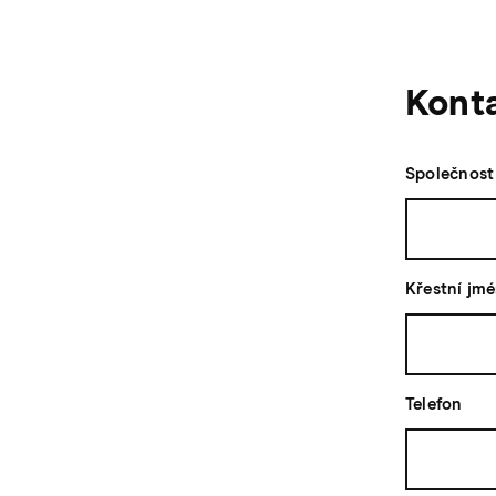
Konta
Společnost
Křestní jm
Telefon