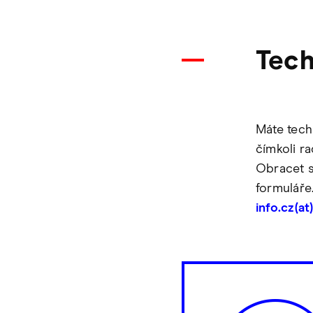
Tech
Máte tech
čímkoli r
Obracet s
formuláře
info.cz(a