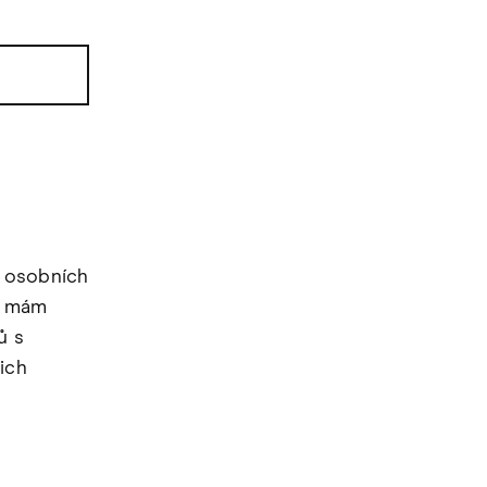
 osobních
že mám
ů s
ich