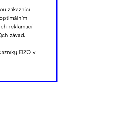
ou zákazníci
 optimálním
ých reklamací
ých závad.
kazníky EIZO v