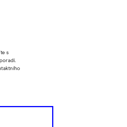
te s
poradí.
ntaktního