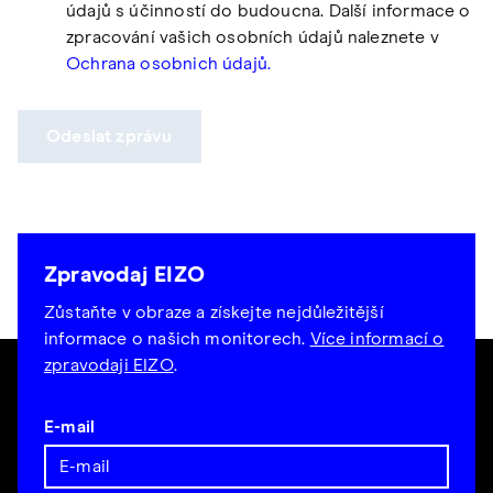
údajů s účinností do budoucna. Další informace o
zpracování vašich osobních údajů naleznete v
Ochrana osobnich údajů.
Odeslat zprávu
Zpravodaj EIZO
Zůstaňte v obraze a získejte nejdůležitější
informace o našich monitorech.
Více informací o
zpravodaji EIZO
.
E-mail