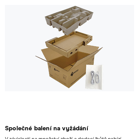
Společné balení na vyžádání
V závislosti na množství zboží a dodací lhůtě nabízí