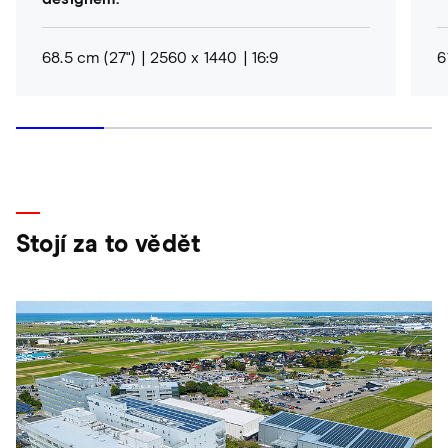
68.5 cm (27")
2560 x 1440
16:9
6
Stojí za to vědět