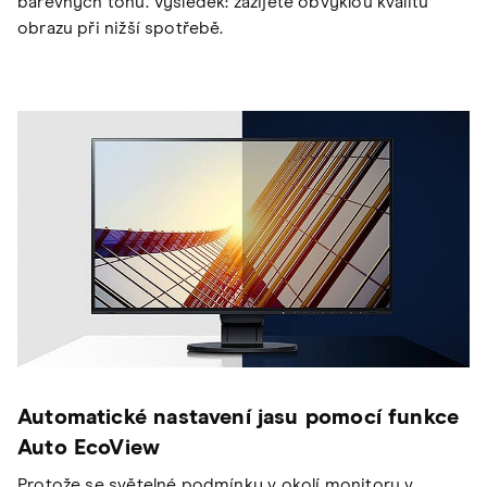
barevných tónů. Výsledek: zažijete obvyklou kvalitu
obrazu při nižší spotřebě.
Automatické nastavení jasu pomocí funkce
Auto EcoView
Protože se světelné podmínky v okolí monitoru v