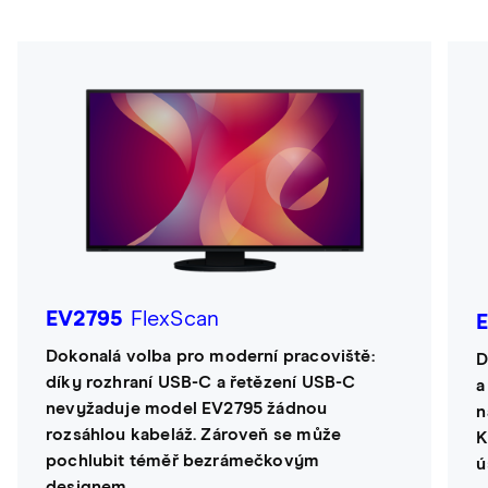
EV2795
FlexScan
Dokonalá volba pro moderní pracoviště:
D
díky rozhraní USB-C a řetězení USB-C
a
nevyžaduje model EV2795 žádnou
n
rozsáhlou kabeláž. Zároveň se může
K
pochlubit téměř bezrámečkovým
ú
designem.