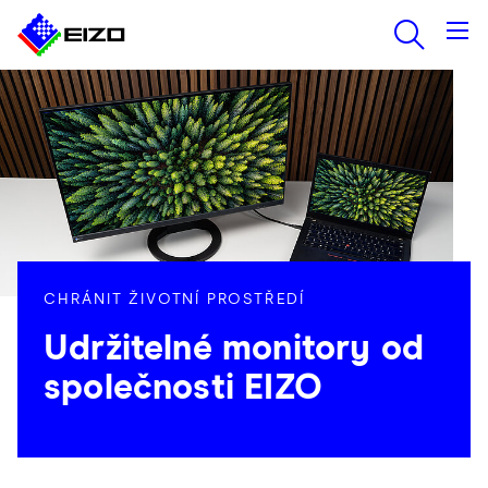
CHRÁNIT ŽIVOTNÍ PROSTŘEDÍ
Udržitelné monitory od
společnosti EIZO