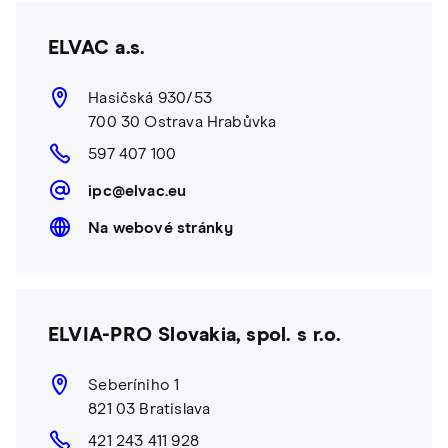
ELVAC a.s.
Hasičská 930/53
700 30 Ostrava Hrabůvka
597 407 100
ipc@elvac.eu
Na webové stránky
ELVIA-PRO Slovakia, spol. s r.o.
Seberíniho 1
821 03 Bratislava
421 243 411 928