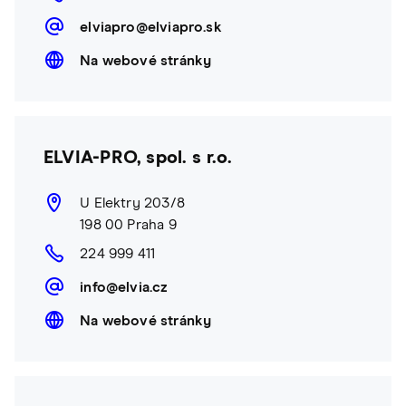
elviapro@elviapro.sk
Na webové stránky
ELVIA-PRO, spol. s r.o.
U Elektry 203/8
198 00 Praha 9
224 999 411
info@elvia.cz
Na webové stránky