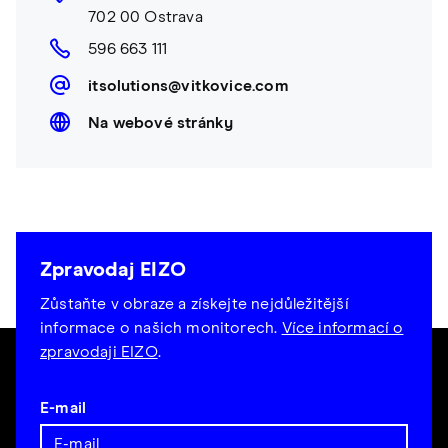
702 00 Ostrava
596 663 111
itsolutions@vitkovice.com
Na webové stránky
Zpravodaj EIZO
Zůstaňte v obraze a získejte nejdůležitější
informace o našich monitorech.
Více informací o
zpravodaji EIZO
.
E-mail