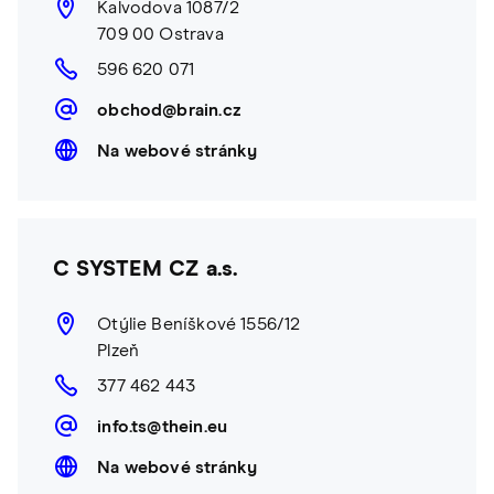
Kalvodova 1087/2
709 00 Ostrava
596 620 071
obchod@brain.cz
Na webové stránky
C SYSTEM CZ a.s.
Otýlie Beníškové 1556/12
Plzeň
377 462 443
info.ts@thein.eu
Na webové stránky