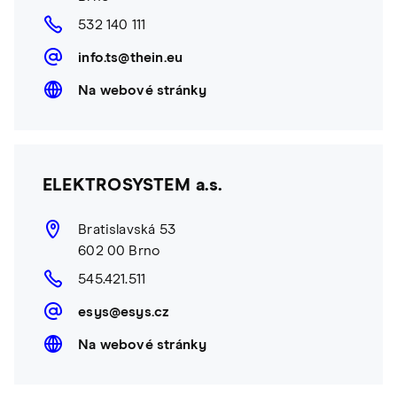
532 140 111
info.ts@thein.eu
Na webové stránky
ELEKTROSYSTEM a.s.
Bratislavská 53
602 00 Brno
545.421.511
esys@esys.cz
Na webové stránky