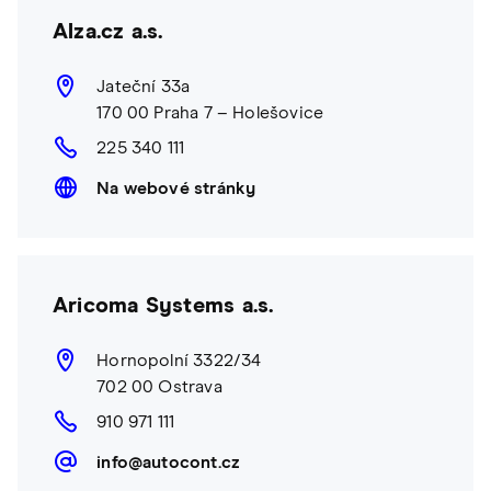
Alza.cz a.s.
Jateční 33a
170 00 Praha 7 – Holešovice
225 340 111
Na webové stránky
Aricoma Systems a.s.
Hornopolní 3322/34
702 00 Ostrava
910 971 111
info@autocont.cz