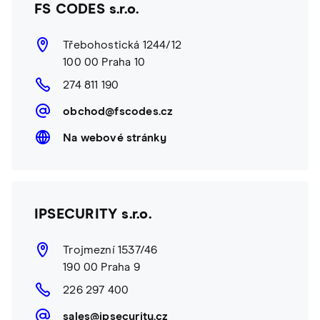
FS CODES s.r.o.
Třebohostická 1244/12
100 00 Praha 10
274 811 190
obchod@fscodes.cz
Na webové stránky
IPSECURITY s.r.o.
Trojmezní 1537/46
190 00 Praha 9
226 297 400
sales@ipsecurity.cz