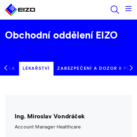
Obchodní oddělení EIZO
AFIKA
LÉKAŘSTVÍ
ZABEZPEČENÍ A DOZOR & PRŮ
Ing. Miroslav Vondráček
Account Manager Healthcare