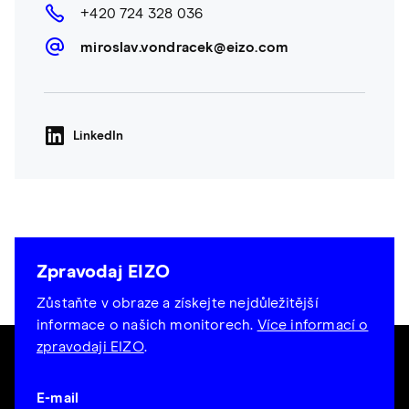
+420 724 328 036
miroslav.vondracek@eizo.com
LinkedIn
Zpravodaj EIZO
Zůstaňte v obraze a získejte nejdůležitější
informace o našich monitorech.
Více informací o
zpravodaji EIZO
.
E-mail