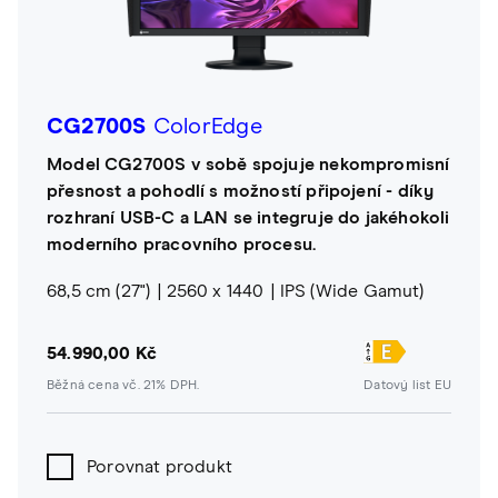
CG2700S
ColorEdge
Model CG2700S v sobě spojuje nekompromisní
přesnost a pohodlí s možností připojení - díky
rozhraní USB-C a LAN se integruje do jakéhokoli
moderního pracovního procesu.
68,5 cm (27")
2560 x 1440
IPS (Wide Gamut)
54.990,00 Kč
Běžná cena vč. 21% DPH.
Datový list EU
Porovnat produkt