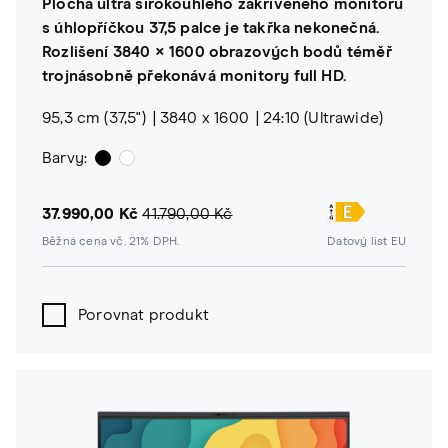
Plocha ultra širokoúhlého zakřiveného monitoru
s úhlopříčkou 37,5 palce je takřka nekonečná.
Rozlišení 3840 × 1600 obrazových bodů téměř
trojnásobně překonává monitory full HD.
95,3 cm (37,5")
3840 x 1600
24:10 (Ultrawide)
Barvy:
37.990,00 Kč
41.790,00 Kč
Běžná cena vč. 21% DPH.
Datový list EU
Porovnat produkt