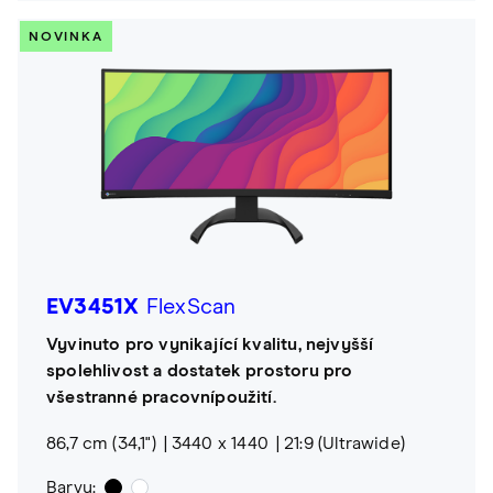
NOVINKA
EV3451X
FlexScan
Vyvinuto pro vynikající kvalitu, nejvyšší
spolehlivost a dostatek prostoru pro
všestranné pracovnípoužití.
86,7 cm (34,1")
3440 x 1440
21:9 (Ultrawide)
Barvy: