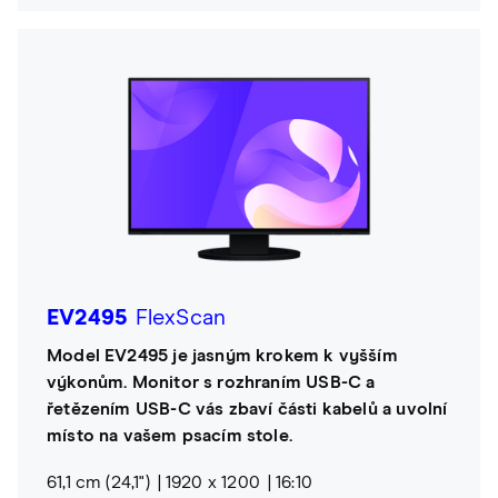
EV2495
FlexScan
Model EV2495 je jasným krokem k vyšším
výkonům. Monitor s rozhraním USB-C a
řetězením USB-C vás zbaví části kabelů a uvolní
místo na vašem psacím stole.
61,1 cm (24,1")
1920 x 1200
16:10