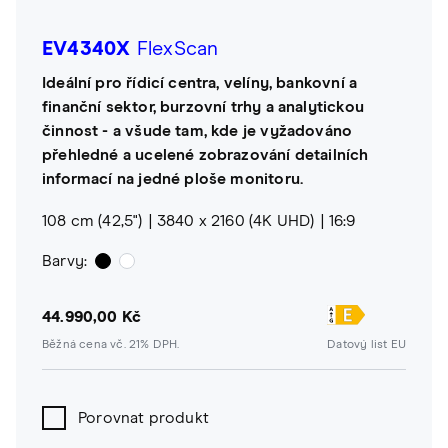
EV4340X
FlexScan
Ideální pro řídicí centra, velíny, bankovní a
finanční sektor, burzovní trhy a analytickou
činnost - a všude tam, kde je vyžadováno
přehledné a ucelené zobrazování detailních
informací na jedné ploše monitoru.
108 cm (42,5")
3840 x 2160 (4K UHD)
16:9
Barvy:
44.990,00 Kč
Běžná cena vč. 21% DPH.
Datový list EU
Porovnat produkt