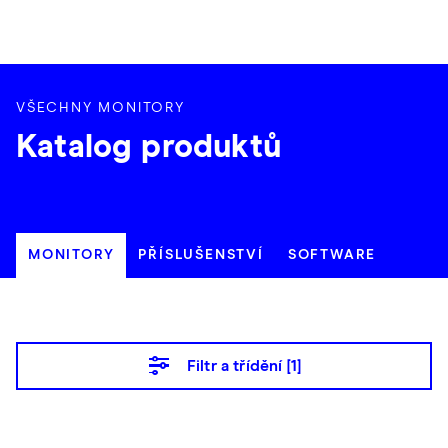
VŠECHNY MONITORY
Katalog produktů
MONITORY
PŘÍSLUŠENSTVÍ
SOFTWARE
Filtr a třídění [
1
]