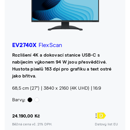
EV2740X
FlexScan
Rozlišení 4K a dokovací stanice USB-C s
nabíjecím výkonem 94 W jsou přesvědčivé.
Hustota pixelů 163 dpi pro grafiku a text ostré
jako břitva.
68,5 cm (27")
3840 x 2160 (4K UHD)
16:9
Barvy:
24.190,00 Kč
Běžná cena vč. 21% DPH.
Datový list EU