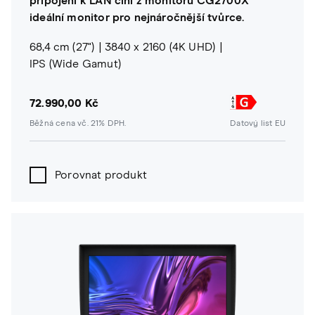
připojení k LAN činí z monitoru CG2700X
ideální monitor pro nejnáročnější tvůrce.
68,4 cm (27")
3840 x 2160 (4K UHD)
IPS (Wide Gamut)
72.990,00 Kč
Běžná cena vč. 21% DPH.
Datový list EU
Porovnat produkt