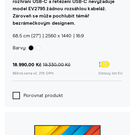
rozhraní USB-C a řetězení USB-C nevyžaduje
model EV2795 žádnou rozsáhlou kabeláž.
Zároveň se může pochlubit téměř
bezrámečkovým designem.
68.5 cm (27")
2560 x 1440
16:9
Barvy:
18.990,00 Kč
19.330,00 Kč
Běžná cena vč. 21% DPH.
Datový list EU
Porovnat produkt