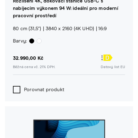
Rozlišení 4K, dokovací stanice USB-C s
nabíjecím výkonem 94 W: ideální pro moderní
pracovní prostředí
80 cm (31,5")
3840 x 2160 (4K UHD)
16:9
Barvy:
32.990,00 Kč
Běžná cena vč. 21% DPH.
Datový list EU
Porovnat produkt