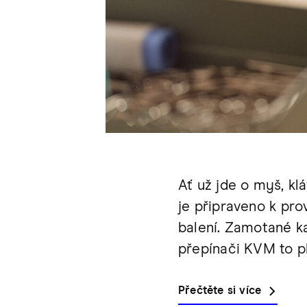
Ať už jde o myš, kl
je připraveno k prov
balení. Zamotané ka
přepínači KVM to p
Přečtěte si více