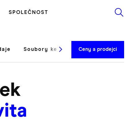
SPOLEČNOST
daje
Soubory ke stažení a podpora
Ceny a prodejci
Rece
zek
vita