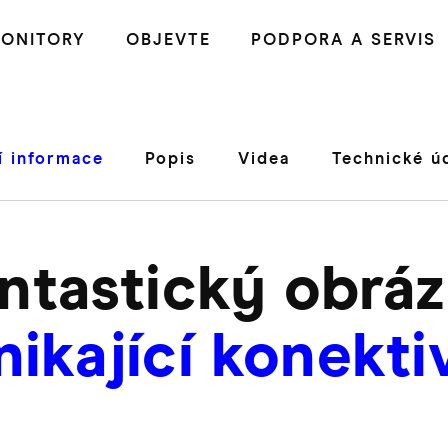
ONITORY
OBJEVTE
PODPORA A SERVIS
í informace
Popis
Videa
Technické ú
ntastický obrá
ikající konekti