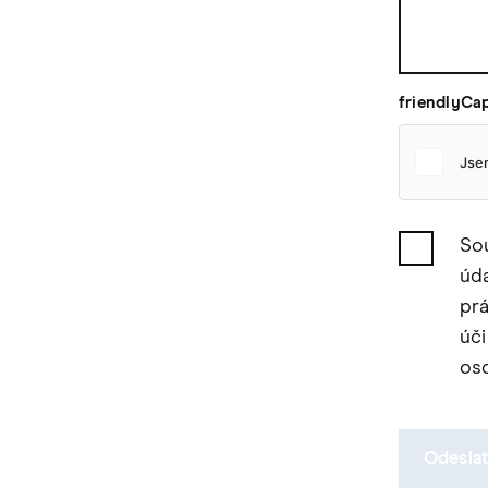
friendlyCa
So
úda
prá
úči
os
Odeslat