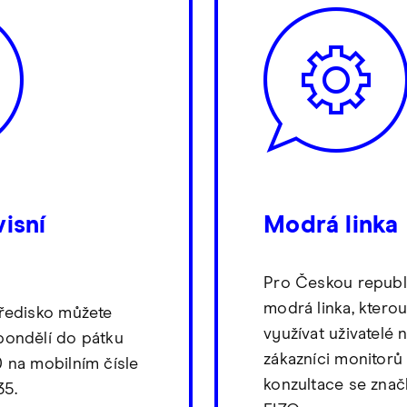
visní
Modrá linka
Pro Českou republi
modrá linka, kter
tředisko můžete
využívat uživatelé 
pondělí do pátku
zákazníci monitorů
0 na mobilním čísle
konzultace se zna
35.