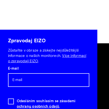
Zpravodaj EIZO
Zůstaňte v obraze a získejte nejdůležitější
informace o našich monitorech.
Více informací
o zpravodaji EIZO
.
E-mail
Odesláním souhlasím se zásadami
ochrany osobních údajů
.