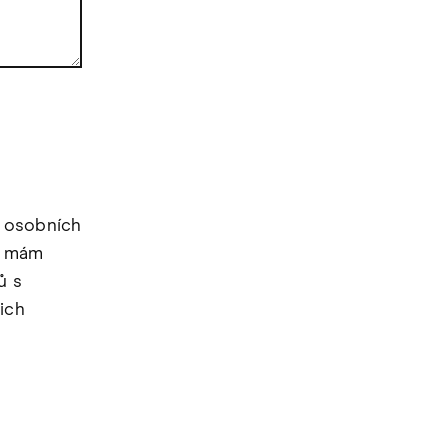
 osobních
že mám
ů s
ich