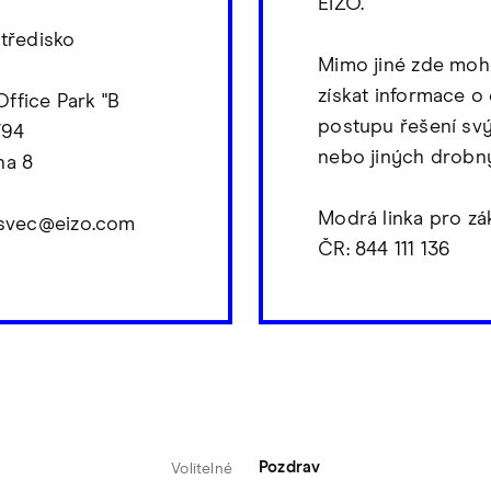
EIZO.
středisko
Mimo jiné zde moh
získat informace o
ffice Park "B
postupu řešení sv
/94
nebo jiných drobn
ha 8
Modrá linka pro zá
v.svec@eizo.com
ČR: 844 111 136
Pozdrav
Volitelné