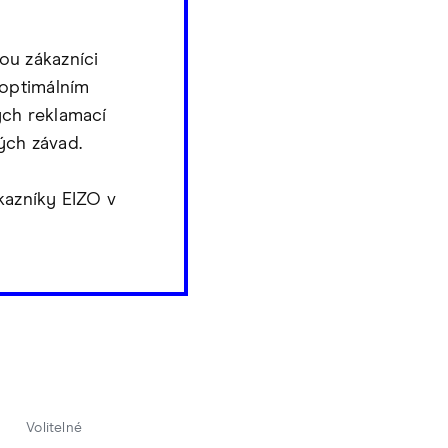
ou zákazníci
 optimálním
ých reklamací
ých závad.
kazníky EIZO v
Volitelné