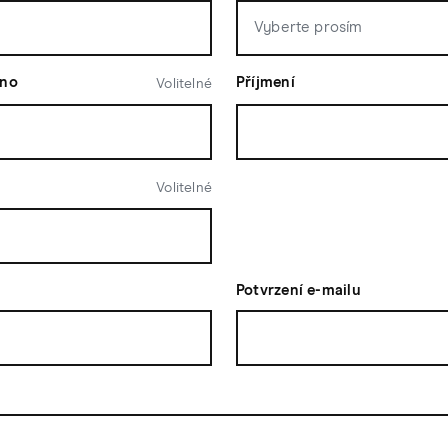
éno
Příjmení
Volitelné
Volitelné
Potvrzení e-mailu