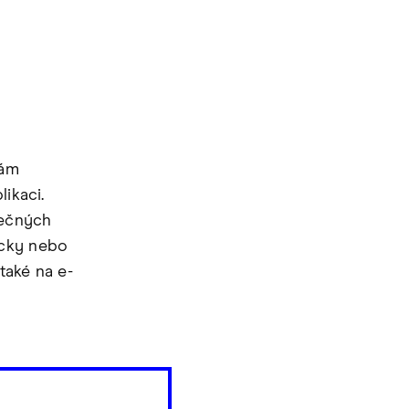
vám
ikaci.
tečných
icky nebo
také na e-