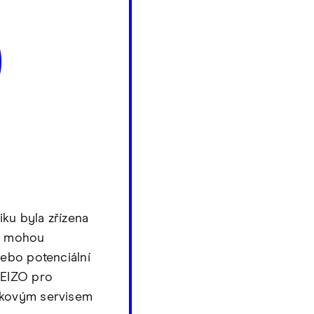
ku byla zřízena
ou mohou
nebo potenciální
 EIZO pro
čkovým servisem