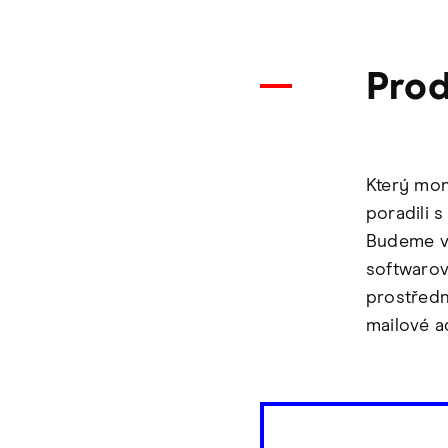
Prod
Který mon
poradili s
Budeme vá
softwarov
prostředn
mailové a