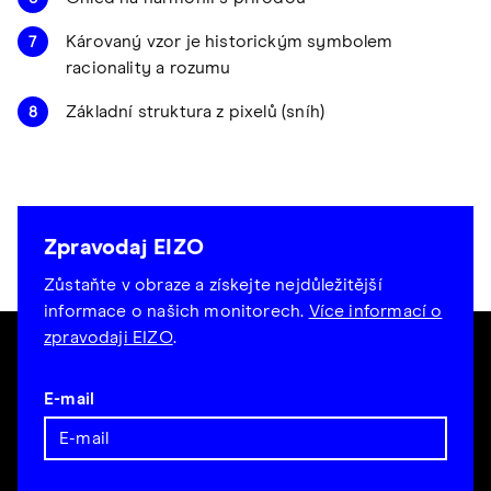
Károvaný vzor je historickým symbolem
racionality a rozumu
Základní struktura z pixelů (sníh)
Zpravodaj EIZO
Zůstaňte v obraze a získejte nejdůležitější
informace o našich monitorech.
Více informací o
zpravodaji EIZO
.
E-mail