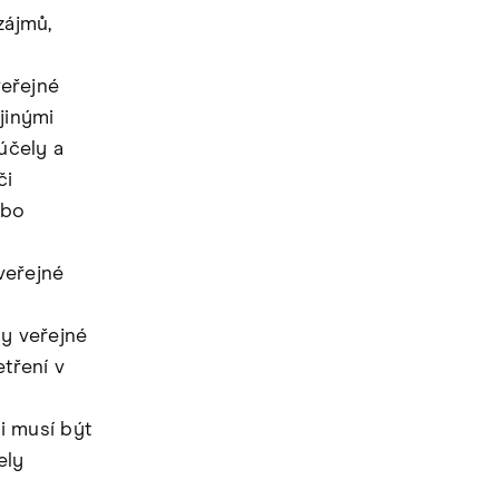
zájmů,
veřejné
jinými
účely a
či
ebo
veřejné
ny veřejné
tření v
i musí být
ely