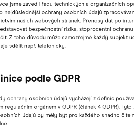
vce jsme zavedli řadu technických a organizačních opa
 co nejdůslednější ochrany osobních údajů zpracováva
ictvím našich webových stránek. Přenosy dat po inte
dstavovat bezpečnostní rizika; stoprocentní ochranu 
učit. Z toho důvodu může samozřejmě každý subjekt ú
je sdělit např. telefonicky.
finice podle GDPR
dy ochrany osobních údajů vycházejí z definic použí
m regulačním orgánem v GDPR (článek 4 GDPR). Tyto
sobních údajů by měly být pro každého snadno čitel
lné.