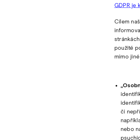
GDPR je k
Cílem naš
informova
stránkách 
použité p
mimo jiné 
„Osobní
identif
identif
či nepř
napříkla
nebo na
psychic