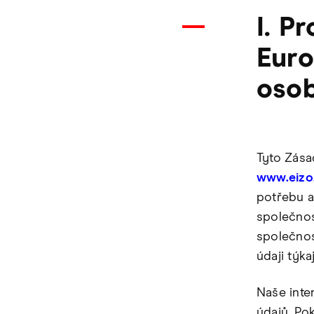
I. P
Eur
osob
Tyto Zása
www.eizo
potřebu a
společnos
společnos
údaji týka
Naše inte
údajů. Po