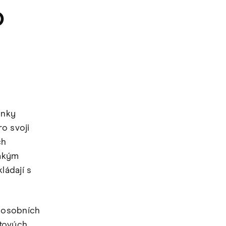
O
ánky
o svoji
ch
jakým
ládají s
 osobních
etových