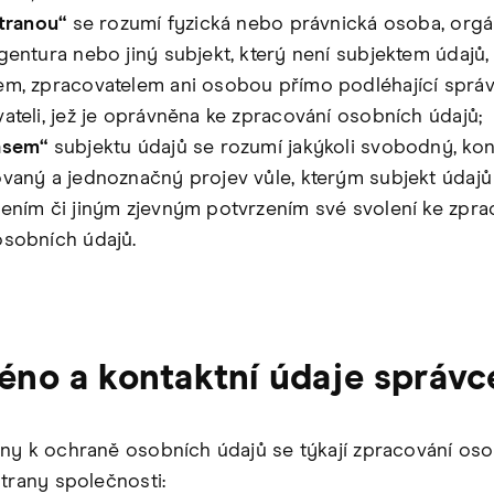
stranou“
se rozumí fyzická nebo právnická osoba, orgá
gentura nebo jiný subjekt, který není subjektem údajů,
m, zpracovatelem ani osobou přímo podléhající sprá
ateli, jež je oprávněna ke zpracování osobních údajů;
asem“
subjektu údajů se rozumí jakýkoli svobodný, kon
vaný a jednoznačný projev vůle, kterým subjekt údajů
ením či jiným zjevným potvrzením své svolení ke zpra
sobních údajů.
éno a kontaktní údaje správ
ny k ochraně osobních údajů se týkají zpracování os
strany společnosti: