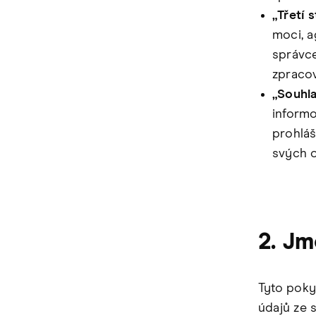
„Třetí 
moci, a
správce
zpracov
„Souhl
informo
prohláš
svých o
2. Jm
Tyto poky
údajů ze 