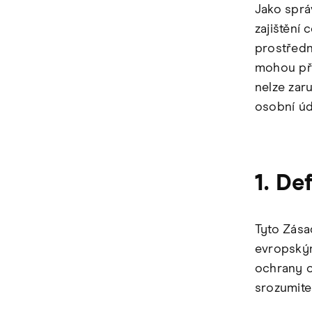
Jako sprá
zajištění
prostředn
mohou pře
nelze zar
osobní úda
1. De
Tyto Zása
evropský
ochrany o
srozumite