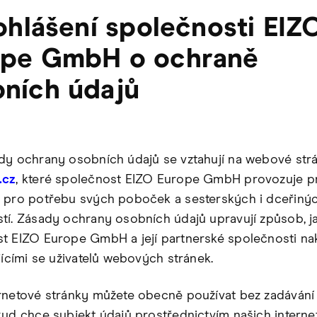
rohlášení společnosti EIZ
ope GmbH o ochraně
ních údajů
dy ochrany osobních údajů se vztahují na webové str
.cz
, které společnost EIZO Europe GmbH provozuje pr
 pro potřebu svých poboček a sesterských i dceřiný
tí. Zásady ochrany osobních údajů upravují způsob, 
t EIZO Europe GmbH a její partnerské společnosti nak
jícími se uživatelů webových stránek.
rnetové stránky můžete obecně používat bez zadávání
kud chce subjekt údajů prostřednictvím našich intern