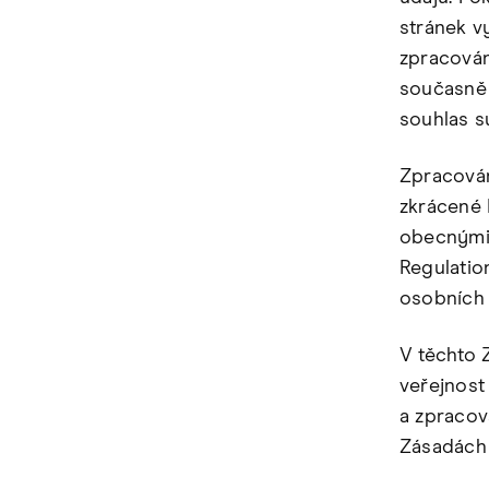
stránek v
zpracován
současně 
souhlas s
Zpracován
zkrácené 
obecnými 
Regulatio
osobních 
V těchto 
veřejnost
a zpracov
Zásadách 