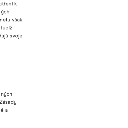
tření k
ných
rnetu však
tudíž
dajů svoje
vaných
 Zásady
né a