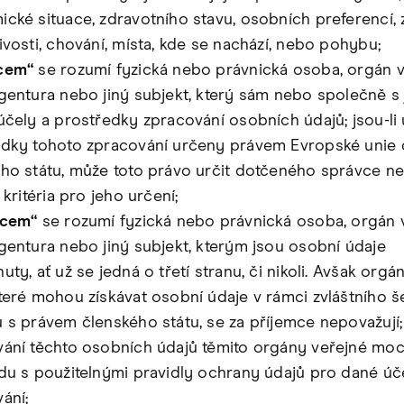
cké situace, zdravotního stavu, osobních preferencí, 
ivosti, chování, místa, kde se nachází, nebo pohybu;
cem“
se rozumí fyzická nebo právnická osoba, orgán 
gentura nebo jiný subjekt, který sám nebo společně s 
účely a prostředky zpracování osobních údajů; jsou-li 
dky tohoto zpracování určeny právem Evropské unie 
ho státu, může toto právo určit dotčeného správce n
 kritéria pro jeho určení;
mcem“
se rozumí fyzická nebo právnická osoba, orgán 
gentura nebo jiný subjekt, kterým jsou osobní údaje
uty, ať už se jedná o třetí stranu, či nikoli. Avšak orgá
teré mohou získávat osobní údaje v rámci zvláštního še
 s právem členského státu, se za příjemce nepovažují;
ání těchto osobních údajů těmito orgány veřejné moc
du s použitelnými pravidly ochrany údajů pro dané úč
ání;