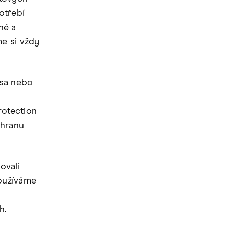
otřebí
né a
e si vždy
esa nebo
rotection
chranu
ovali
používáme
h.