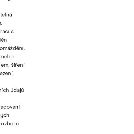
telná
.
rací s
děn
romáždění,
í nebo
em, šíření
ezení,
ích údajů
racování
rých
 rozboru