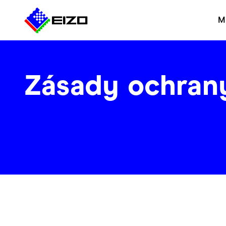
M
Zásady ochran