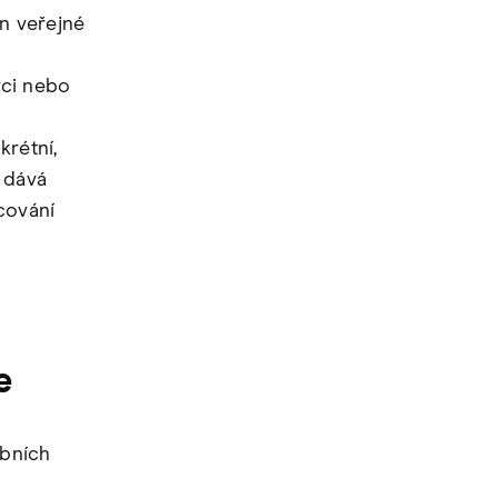
n veřejné
vci nebo
krétní,
 dává
cování
ce
obních