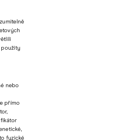
zumitelně
netových
tlili
 použity
né nebo
ze přímo
tor,
fikátor
enetické,
to fyzické