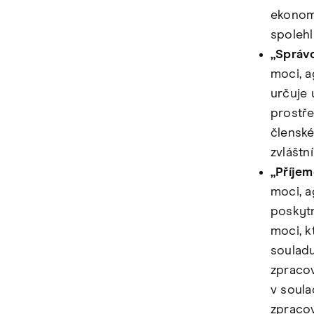
ekonomi
spolehl
„Správ
moci, a
určuje 
prostře
členské
zvláštní
„Příje
moci, a
poskytn
moci, k
souladu
zpracov
v soula
zpracov