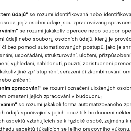
ktem údajů“
se rozumí identifikovaná nebo identifikova
 osoba, jejíž osobní údaje jsou zpracovávány správcem
ováním“
se rozumí jakákoliv operace nebo soubor ope
i údaji nebo soubory osobních údajů, který je prová
či bez pomoci automatizovaných postupů, jako je sh
nání, uspořádání, strukturování, uložení, přizpůsoben
ní, vyhledání, nahlédnutí, použití, zpřístupnění přenos
kékoliv jiné zpřístupnění, seřazení či zkombinování, om
ebo zničení;
ním zpracování“
se rozumí označení uložených osobn
em omezení jejich zpracování v budoucnu;
ováním“
se rozumí jakákoli forma automatizovaného zp
h údajů spočívající v jejich použití k hodnocení někte
h aspektů vztahujících se k fyzické osobě, zejména k
hadu aspektů týkajících se jejího pracovního výkonu,