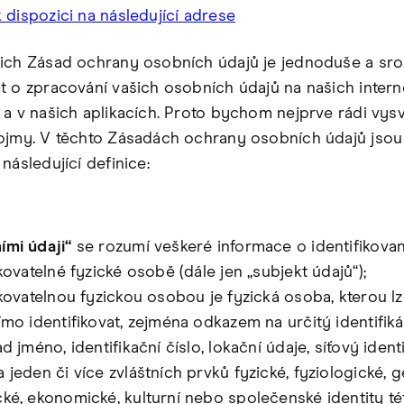
 dispozici na následující adrese
ich Zásad ochrany osobních údajů je jednoduše a sro
t o zpracování vašich osobních údajů na našich inter
a v našich aplikacích. Proto bychom nejprve rádi vysvě
ojmy. V těchto Zásadách ochrany osobních údajů jsou
následující definice:
mi údaji“
se rozumí veškeré informace o identifikova
ikovatelné fyzické osobě (dále jen „subjekt údajů“);
ikovatelnou fyzickou osobou je fyzická osoba, kterou l
ímo identifikovat, zejména odkazem na určitý identifiká
d jméno, identifikační číslo, lokační údaje, síťový identi
 jeden či více zvláštních prvků fyzické, fyziologické, g
ké, ekonomické, kulturní nebo společenské identity té