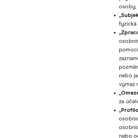
osoby;
„Subje
fyzická
„Zprac
osobním
pomocí 
zazname
pozměně
nebo ja
výmaz n
„Omeze
za účel
„Profil
osobníc
osobníc
nebo od