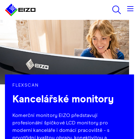
FLEXSCAN
Kancelářské monitory
Komerční monitory EIZO představují
profesionální špičkové LCD monitory pro
moderní kanceláře i domácí pracoviště - s
prvotřídní kvalitou obrazu, konektivitou a