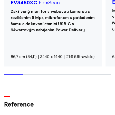
EV3450XC
FlexScan
M
Zakřivený monitor s webovou kamerou s
v
rozlišením 5 Mpx, mikrofonem s potlačením
ř
šumu a dokovací stanicí USB-C s
u
94wattovým nabíjením Power Delivery.
86,7 cm (34,1")
3440 x 1440
21:9 (Ultrawide)
6
Reference