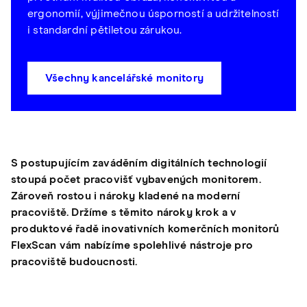
ergonomií, výjimečnou úsporností a udržitelností
i standardní pětiletou zárukou.
Všechny kancelářské monitory
S postupujícím zaváděním digitálních technologií
stoupá počet pracovišť vybavených monitorem.
Zároveň rostou i nároky kladené na moderní
pracoviště. Držíme s těmito nároky krok a v
produktové řadě inovativních komerčních monitorů
FlexScan vám nabízíme spolehlivé nástroje pro
pracoviště budoucnosti.