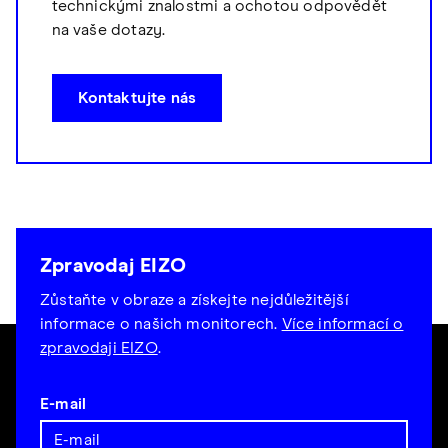
technickými znalostmi a ochotou odpovědět
na vaše dotazy.
Kontaktujte nás
Zpravodaj EIZO
Zůstaňte v obraze a získejte nejdůležitější
informace o našich monitorech.
Více informací o
zpravodaji EIZO
.
E-mail