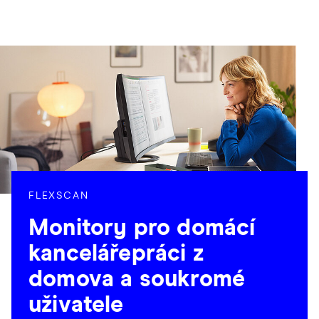
FLEXSCAN
Monitory pro domácí
kancelářepráci z
domova a soukromé
uživatele