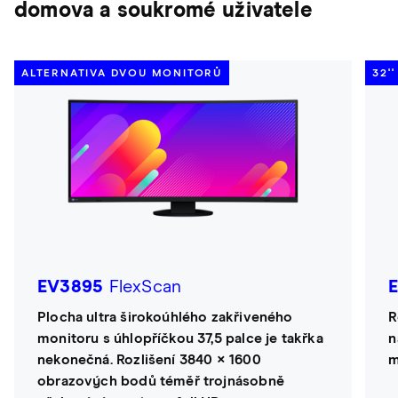
domova a soukromé uživatele
ALTERNATIVA DVOU MONITORŮ
32'
EV3895
FlexScan
Plocha ultra širokoúhlého zakřiveného
R
monitoru s úhlopříčkou 37,5 palce je takřka
n
nekonečná. Rozlišení 3840 × 1600
m
obrazových bodů téměř trojnásobně