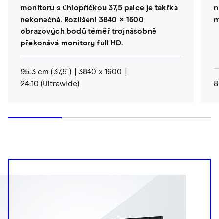
monitoru s úhlopříčkou 37,5 palce je takřka
n
nekonečná. Rozlišení 3840 × 1600
m
obrazových bodů téměř trojnásobně
překonává monitory full HD.
95,3 cm (37,5")
3840 x 1600
24:10 (Ultrawide)
8