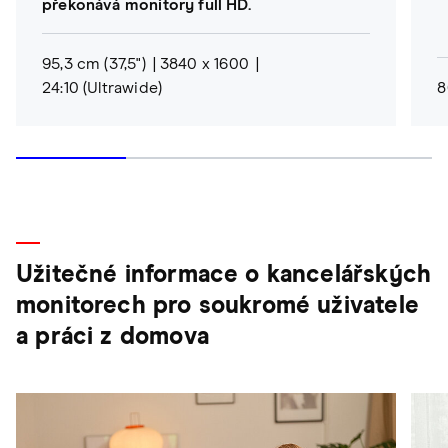
překonává monitory full HD.
95,3 cm (37,5")
3840 x 1600
24:10 (Ultrawide)
8
Užitečné informace o kancelářských
monitorech pro soukromé uživatele
a práci z domova