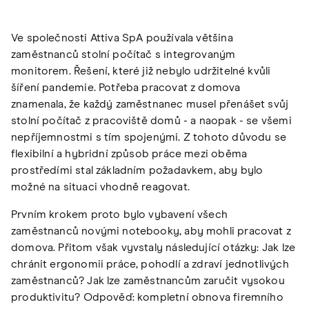
Ve společnosti Attiva SpA používala většina
zaměstnanců stolní počítač s integrovaným
monitorem. Řešení, které již nebylo udržitelné kvůli
šíření pandemie. Potřeba pracovat z domova
znamenala, že každý zaměstnanec musel přenášet svůj
stolní počítač z pracoviště domů - a naopak - se všemi
nepříjemnostmi s tím spojenými. Z tohoto důvodu se
flexibilní a hybridní způsob práce mezi oběma
prostředími stal základním požadavkem, aby bylo
možné na situaci vhodně reagovat.
Prvním krokem proto bylo vybavení všech
zaměstnanců novými notebooky, aby mohli pracovat z
domova. Přitom však vyvstaly následující otázky: Jak lze
chránit ergonomii práce, pohodlí a zdraví jednotlivých
zaměstnanců? Jak lze zaměstnancům zaručit vysokou
produktivitu? Odpověď: kompletní obnova firemního