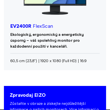
EV2400R
FlexScan
Ekologický, ergonomický a energeticky
úsporný – váš spolehlivý monitor pro
každodenní použití v kanceláři.
60,5 cm (23,8")
1920 x 1080 (Full HD)
16:9
Zpravodaj EIZO
Zůstaňte v obraze a získejte nejdůležitější
informace o našich monitorech.
Více informací o