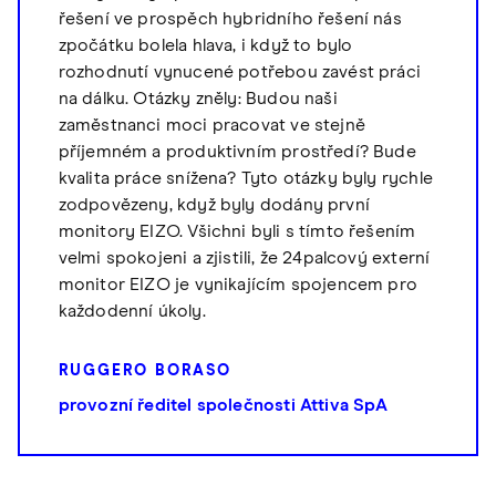
řešení ve prospěch hybridního řešení nás
zpočátku bolela hlava, i když to bylo
rozhodnutí vynucené potřebou zavést práci
na dálku. Otázky zněly: Budou naši
zaměstnanci moci pracovat ve stejně
příjemném a produktivním prostředí? Bude
kvalita práce snížena? Tyto otázky byly rychle
zodpovězeny, když byly dodány první
monitory EIZO. Všichni byli s tímto řešením
velmi spokojeni a zjistili, že 24palcový externí
monitor EIZO je vynikajícím spojencem pro
každodenní úkoly.
RUGGERO BORASO
provozní ředitel společnosti Attiva SpA