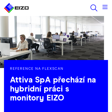
REFERENCE NA FLEXSCAN
Attiva SpA přechází na
hybridní práci s
monitory EIZO