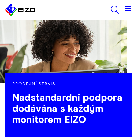
PRODEJNÍ SERVIS
Nadstandardní podpora
dodávána s každým
monitorem EIZO