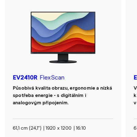
EV2410R
FlexScan
Působivá kvalita obrazu, ergonomie a nízká
V
spotřeba energie - s digitálním i
k
analogovým připojením.
v
61,1 cm (24,1")
1920 x 1200
16:10
6