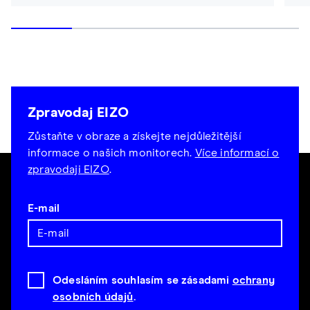
Zpravodaj EIZO
Zůstaňte v obraze a získejte nejdůležitější
informace o našich monitorech.
Více informací o
zpravodaji EIZO
.
E-mail
Odesláním souhlasím se zásadami
ochrany
osobních údajů
.