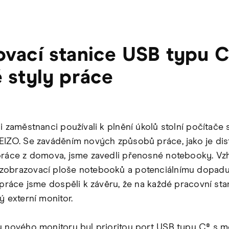
vací stanice USB typu C
 styly práce
i zaměstnanci používali k plnění úkolů stolní počítače 
EIZO. Se zaváděním nových způsobů práce, jako je dis
práce z domova, jsme zavedli přenosné notebooky. Vz
zobrazovací ploše notebooků a potenciálnímu dopadu
 práce jsme dospěli k závěru, že na každé pracovní stan
ý externí monitor.
u nového monitoru byl prioritou port USB typu C® s m