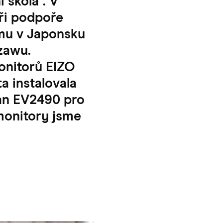
í škola". V
při podpoře
mu v Japonsku
azawu.
onitorů EIZO
a instalovala
an EV2490 pro
 monitory jsme