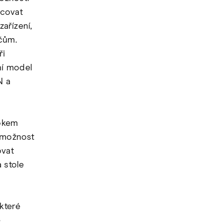
acovat
zařízení,
ačům.
ři
ní model
N a
ookem
e možnost
ovat
 stole
které
e