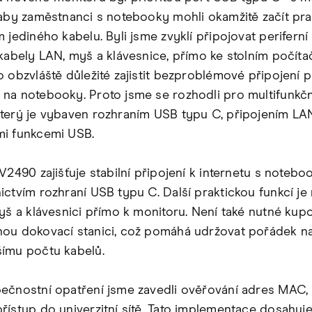
 aby zaměstnanci s notebooky mohli okamžitě začít pr
 jediného kabelu. Byli jsme zvyklí připojovat periferní 
 kabely LAN, myš a klávesnice, přímo ke stolním počít
 obzvláště důležité zajistit bezproblémové připojení p
na notebooky. Proto jsme se rozhodli pro multifunkč
terý je vybaven rozhraním USB typu C, připojením LA
i funkcemi USB.
EV2490 zajišťuje stabilní připojení k internetu s noteb
ictvím rozhraní USB typu C. Další praktickou funkcí j
myš a klávesnici přímo k monitoru. Není také nutné kup
ou dokovací stanici, což pomáhá udržovat pořádek na
ímu počtu kabelů.
ečnostní opatření jsme zavedli ověřování adres MAC, 
řístup do univerzitní sítě. Tato implementace dosahuj