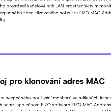
o prostředí kabelové sítě LAN prostřednictvím moni
ezplatného specializovaného softwaru EIZO MAC Add
ity.
oj pro klonování adres MAC
tění bezpečného používání monitorů ve sdílených kanc
h nabízí společnost EIZO software EIZO MAC Addres