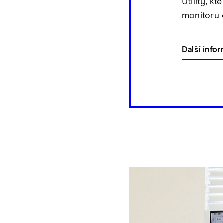
Utility, 
monitoru 
Další info