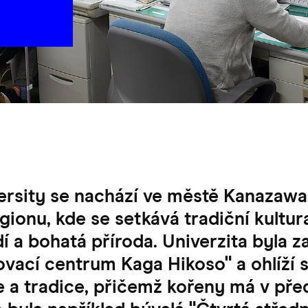
rsity se nachází ve městě Kanazawa,
gionu, kde se setkává tradiční kultu
dí a bohatá příroda. Univerzita byla z
vací centrum Kaga Hikoso" a ohlíží s
ie a tradice, přičemž kořeny má v př