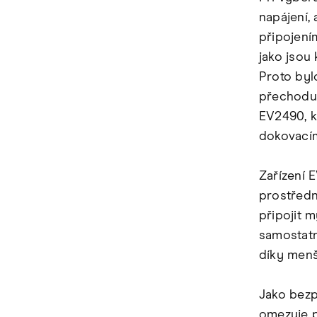
napájení,
připojením
jako jsou
Proto bylo
přechodu 
EV2490, k
dokovacím
Zařízení 
prostředn
připojit 
samostatn
díky menš
Jako bezp
omezuje p