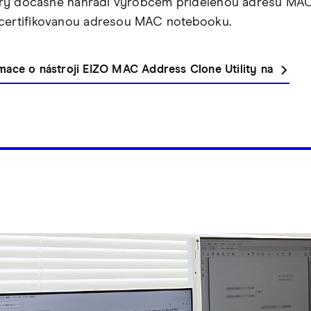
který dočasně nahradí výrobcem přidělenou adresu MA
certifikovanou adresou MAC notebooku.
rmace o nástroji EIZO MAC Address Clone Utility na