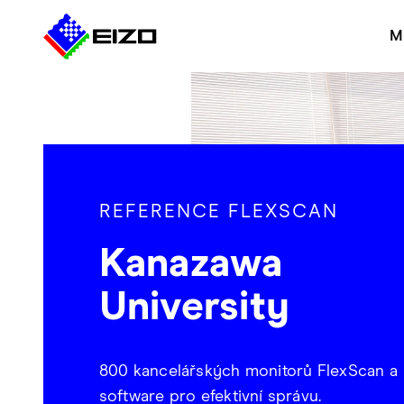
M
REFERENCE FLEXSCAN
Kanazawa
University
800 kancelářských monitorů FlexScan a
software pro efektivní správu.