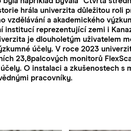
o byla například bývalá "Čtvrtá středn
torie hrála univerzita důležitou roli 
ho vzdělávání a akademického výzku
ní institucí reprezentující zemi i Kan
verzita je dlouholetým uživatelem m
výzkumné účely. V roce 2023 univerzit
ních 23,8palcových monitorů FlexSc
 účely. O instalaci a zkušenostech s
ovědnými pracovníky.