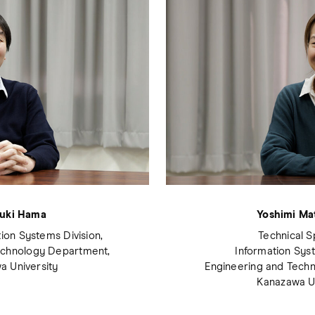
uki Hama
Yoshimi M
tion Systems Division,
Technical Sp
echnology Department,
Information Syst
a University
Engineering and Tech
Kanazawa Un