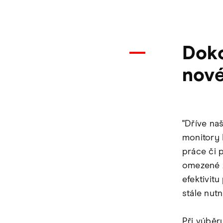
Doko
nové
"Dříve naš
monitory 
práce či 
omezené 
efektivitu
stále nutn
Při výběr