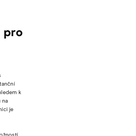
 pro
s
tanční
hledem k
 na
ici je
ožností