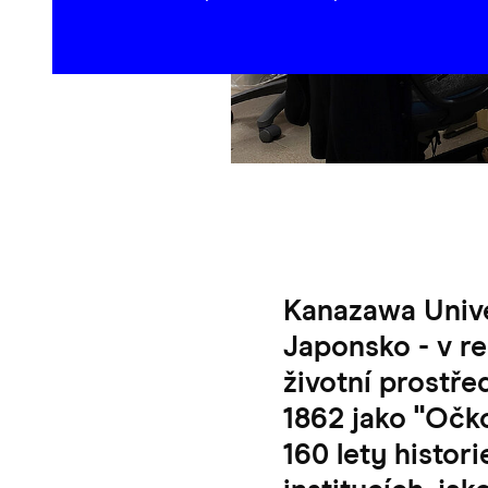
Kanazawa Unive
Japonsko - v re
životní prostře
1862 jako "Očko
160 lety histor