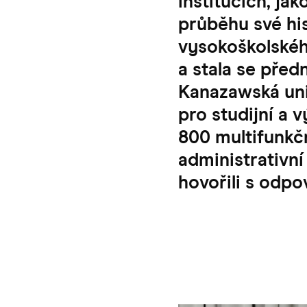
institucích, jak
průběhu své his
vysokoškolské
a stala se před
Kanazawská uni
pro studijní a 
800 multifunkč
administrativní
hovořili s odp