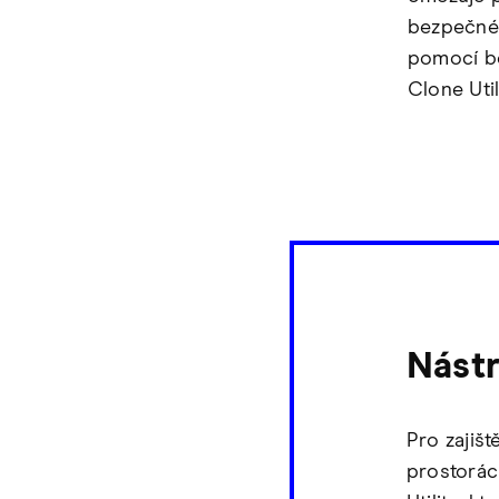
bezpečnéh
pomocí b
Clone Util
Nástr
Pro zajiš
prostorác