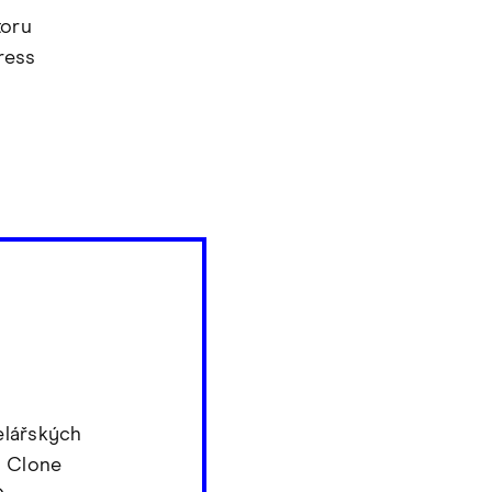
toru
ress
elářských
s Clone