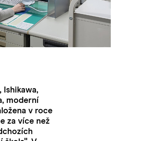
 Ishikawa,
ra, moderní
aložena v roce
e za více než
edchozích