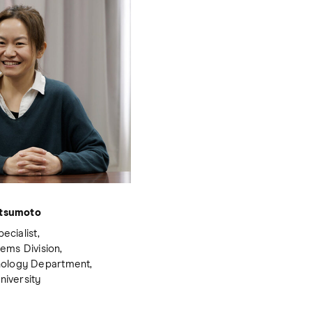
atsumoto
ecialist,
ems Division,
nology Department,
iversity