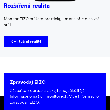
Rozšířená realita
Monitor EIZO můžete prakticky umístit přímo na váš
stůl.
K virtuální realitě
Zpravodaj EIZO
Zůstaňte v obraze a získejte nejdůležitější
informace o našich monitorech.
Více informací o
zpravodaji EIZO
.