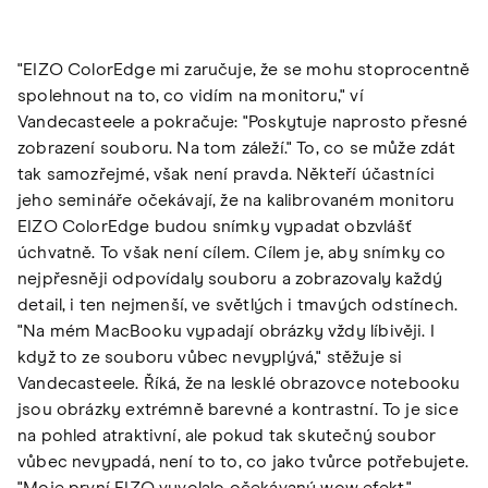
"EIZO ColorEdge mi zaručuje, že se mohu stoprocentně
spolehnout na to, co vidím na monitoru," ví
Vandecasteele a pokračuje: "Poskytuje naprosto přesné
zobrazení souboru. Na tom záleží." To, co se může zdát
tak samozřejmé, však není pravda. Někteří účastníci
jeho semináře očekávají, že na kalibrovaném monitoru
EIZO ColorEdge budou snímky vypadat obzvlášť
úchvatně. To však není cílem. Cílem je, aby snímky co
nejpřesněji odpovídaly souboru a zobrazovaly každý
detail, i ten nejmenší, ve světlých i tmavých odstínech.
"Na mém MacBooku vypadají obrázky vždy líbivěji. I
když to ze souboru vůbec nevyplývá," stěžuje si
Vandecasteele. Říká, že na lesklé obrazovce notebooku
jsou obrázky extrémně barevné a kontrastní. To je sice
na pohled atraktivní, ale pokud tak skutečný soubor
vůbec nevypadá, není to to, co jako tvůrce potřebujete.