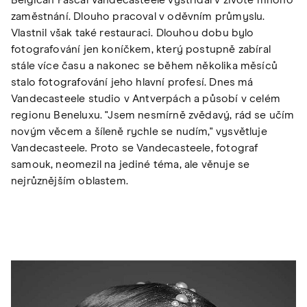
Belgičan Pascal Vandecasteele vystřídal v životě mnoho
zaměstnání. Dlouho pracoval v oděvním průmyslu.
Vlastnil však také restauraci. Dlouhou dobu bylo
fotografování jen koníčkem, který postupně zabíral
stále více času a nakonec se během několika měsíců
stalo fotografování jeho hlavní profesí. Dnes má
Vandecasteele studio v Antverpách a působí v celém
regionu Beneluxu. "Jsem nesmírně zvědavý, rád se učím
novým věcem a šíleně rychle se nudím," vysvětluje
Vandecasteele. Proto se Vandecasteele, fotograf
samouk, neomezil na jediné téma, ale věnuje se
nejrůznějším oblastem.