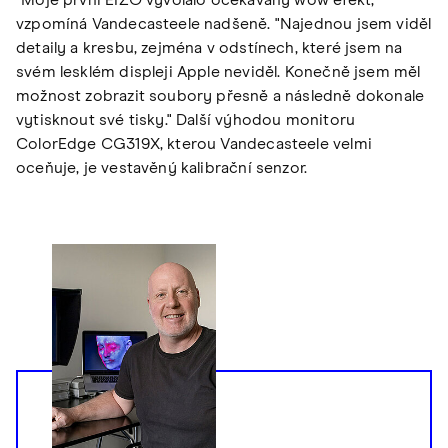
"Moje první EIZO vyvolalo očekávaný wow efekt,"
vzpomíná Vandecasteele nadšeně. "Najednou jsem viděl
detaily a kresbu, zejména v odstínech, které jsem na
svém lesklém displeji Apple neviděl. Konečně jsem měl
možnost zobrazit soubory přesně a následně dokonale
vytisknout své tisky." Další výhodou monitoru
ColorEdge CG319X, kterou Vandecasteele velmi
oceňuje, je vestavěný kalibrační senzor.