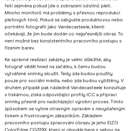
řeší zejména pokud jde o zobrazení odstínů pleti.
Mnoho monitorů má problémy s přesnou reprodukcí
pleťových tónů. Pokud se zabýváte produktovou nebo
portrétní fotografií jako Vandecasteele, klienti
očekávají, že jim bude dodán co nejpřesnější obraz. To
není možné bez konzistentního pracovního postupu s
řízením barev.
Ke správné realizaci zakázky je velmi důležité, aby
fotograf věděl hned na začátku, k čemu budou
vytvářené snímky sloužit. Tedy zda budou použity
pouze pro sociální média, nebo zda budou vytištěny. V
druhém případě pak následně Vandecasteele konzultuje
s tiskárnou, získá odpovídající profily ICC a připraví
snímky přesně pro nadcházející výrobní proces. Tímto
způsobem se vyhne otravným opravám s nevydařeným
tiskem a frustrovaným zákazníkům. Základem
pracovního postupu zpracování obrazu je jeho EIZO
ColorEdge CG319X, který si obvykle bere s sebou na