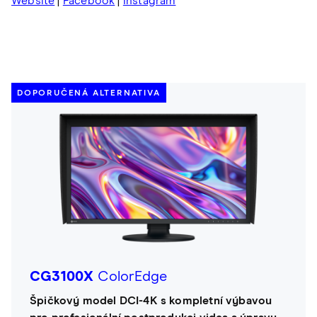
Website
|
Facebook
|
Instagram
DOPORUČENÁ ALTERNATIVA
CG3100X
ColorEdge
Špičkový model DCI-4K s kompletní výbavou