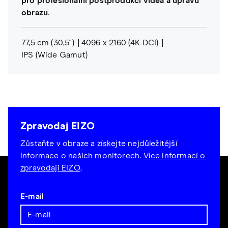
pro profesionální postprodukci videa a úpravu
obrazu.
77,5 cm (30,5")
4096 x 2160 (4K DCI)
IPS (Wide Gamut)
Zpravodaj EIZO
Zůstaňte v obraze a získejte nejdůležitější
informace o našich monitorech.
Více informací o
zpravodaji EIZO
.
E-mail