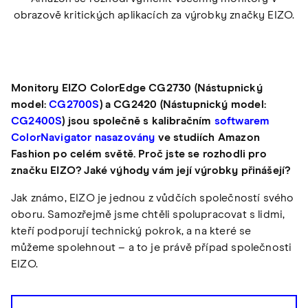
obrazově kritických aplikacích za výrobky značky EIZO.
Monitory EIZO ColorEdge CG2730 (Nástupnický
model:
CG2700S
) a CG2420 (Nástupnický model:
CG2400S
) jsou společně s kalibračním
softwarem
ColorNavigator nasazovány
ve studiích Amazon
Fashion po celém světě. Proč jste se rozhodli pro
značku EIZO? Jaké výhody vám její výrobky přinášejí?
Jak známo, EIZO je jednou z vůdčích společností svého
oboru. Samozřejmě jsme chtěli spolupracovat s lidmi,
kteří podporují technický pokrok, a na které se
můžeme spolehnout – a to je právě případ společnosti
EIZO.