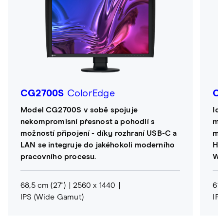
CG2700S
ColorEdge
Model CG2700S v sobě spojuje
I
nekompromisní přesnost a pohodlí s
m
možností připojení - díky rozhraní USB-C a
m
LAN se integruje do jakéhokoli moderního
H
pracovního procesu.
W
68,5 cm (27")
2560 x 1440
6
IPS (Wide Gamut)
I