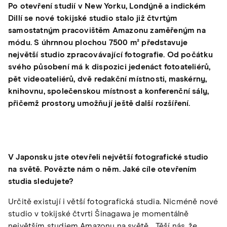
Po otevření studií v New Yorku, Londýně a indickém
Dillí se nové tokijské studio stalo již čtvrtým
samostatným pracovištěm Amazonu zaměřeným na
módu. S úhrnnou plochou 7500 m² představuje
největší studio zpracovávající fotografie. Od počátku
svého působení má k dispozici jedenáct fotoateliérů,
pět videoateliérů, dvě redakční místnosti, maskérny,
knihovnu, společenskou místnost a konferenční sály,
přičemž prostory umožňují ještě další rozšíření.
V Japonsku jste otevřeli největší fotografické studio
na světě. Povězte nám o něm. Jaké cíle otevřením
studia sledujete?
Určitě existují i větší fotografická studia. Nicméně nové
studio v tokijské čtvrti Šinagawa je momentálně
největším studiem Amazonu na světě. „Těší nás, že