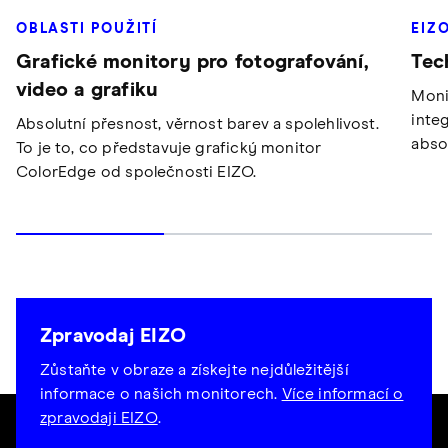
EIZ
OBLASTI POUŽITÍ
Tec
Grafické monitory pro fotografování,
video a grafiku
Moni
integ
Absolutní přesnost, věrnost barev a spolehlivost.
abso
To je to, co představuje grafický monitor
ColorEdge od společnosti EIZO.
Zpravodaj EIZO
Zůstaňte v obraze a získejte nejdůležitější
informace o našich monitorech.
Více informací o
zpravodaji EIZO
.