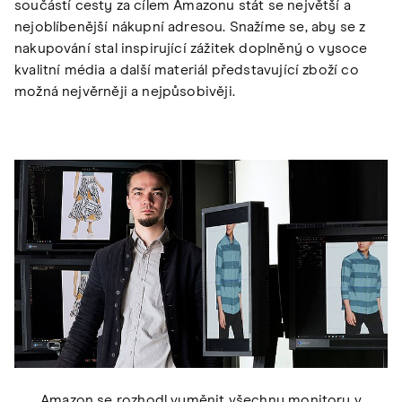
součástí cesty za cílem Amazonu stát se největší a
nejoblíbenější nákupní adresou. Snažíme se, aby se z
nakupování stal inspirující zážitek doplněný o vysoce
kvalitní média a další materiál představující zboží co
možná nejvěrněji a nejpůsobivěji.
Amazon se rozhodl vyměnit všechny monitory v