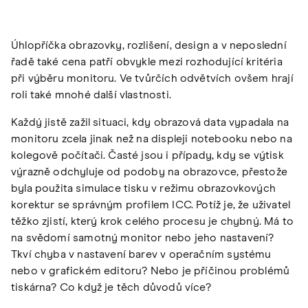
Úhlopříčka obrazovky, rozlišení, design a v neposlední
řadě také cena patří obvykle mezi rozhodující kritéria
při výběru monitoru. Ve tvůrčích odvětvích ovšem hrají
roli také mnohé další vlastnosti.
Každý jistě zažil situaci, kdy obrazová data vypadala na
monitoru zcela jinak než na displeji notebooku nebo na
kolegově počítači. Časté jsou i případy, kdy se výtisk
výrazně odchyluje od podoby na obrazovce, přestože
byla použita simulace tisku v režimu obrazovkových
korektur se správným profilem ICC. Potíž je, že uživatel
těžko zjistí, který krok celého procesu je chybný. Má to
na svědomí samotný monitor nebo jeho nastavení?
Tkví chyba v nastavení barev v operačním systému
nebo v grafickém editoru? Nebo je příčinou problémů
tiskárna? Co když je těch důvodů více?