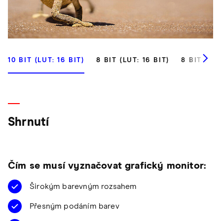
10 BIT (LUT: 16 BIT)
8 BIT (LUT: 16 BIT)
8 BIT (LUT
Shrnutí
Čím se musí vyznačovat grafický monitor:
Širokým barevným rozsahem
Přesným podáním barev