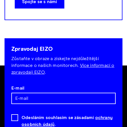
Spojte se s námi
Zpravodaj EIZO
Zůstaňte v obraze a získejte nejdůležitější
informace o našich monitorech.
Více informací o
zpravodaji EIZO
.
E-mail
Odesláním souhlasím se zásadami
ochrany
osobních údajů
.