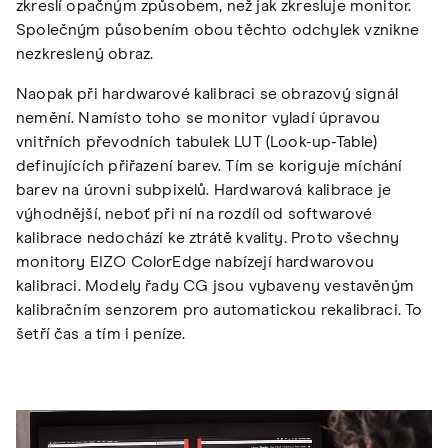
zkreslí opačným způsobem, než jak zkresluje monitor.
Společným působením obou těchto odchylek vznikne
nezkreslený obraz.
Naopak při hardwarové kalibraci se obrazový signál
nemění. Namísto toho se monitor vyladí úpravou
vnitřních převodních tabulek LUT (Look-up-Table)
definujících přiřazení barev. Tím se koriguje míchání
barev na úrovni subpixelů. Hardwarová kalibrace je
výhodnější, neboť při ní na rozdíl od softwarové
kalibrace nedochází ke ztrátě kvality. Proto všechny
monitory EIZO ColorEdge nabízejí hardwarovou
kalibraci. Modely řady CG jsou vybaveny vestavěným
kalibračním senzorem pro automatickou rekalibraci. To
šetří čas a tím i peníze.