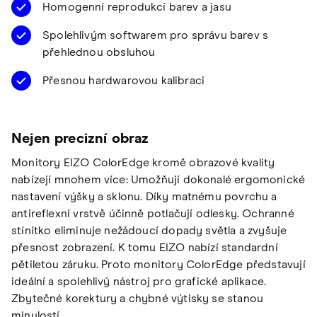
Homogenní reprodukcí barev a jasu
Spolehlivým softwarem pro správu barev s
přehlednou obsluhou
Přesnou hardwarovou kalibraci
Nejen precizní obraz
Monitory EIZO ColorEdge kromě obrazové kvality
nabízejí mnohem více: Umožňují dokonalé ergomonické
nastavení výšky a sklonu. Díky matnému povrchu a
antireflexní vrstvě účinně potlačují odlesky. Ochranné
stínítko eliminuje nežádoucí dopady světla a zvyšuje
přesnost zobrazení. K tomu EIZO nabízí standardní
pětiletou záruku. Proto monitory ColorEdge představují
ideální a spolehlivý nástroj pro grafické aplikace.
Zbytečné korektury a chybné výtisky se stanou
minulostí.