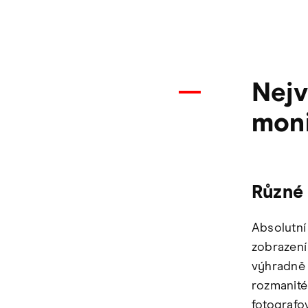
Nejv
moni
Různé 
Absolutní
zobrazení
výhradně 
rozmanité 
fotografo