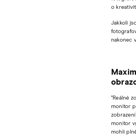
o kreativi
Jakkoli js
fotografo
nakonec v
Maximá
obraz
"Reálné z
monitor p
zobrazení
monitor v
mohli pln