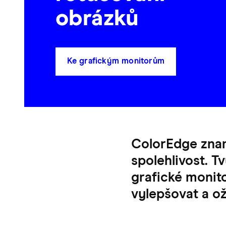
obrázků
Ke grafickým monitorům
ColorEdge znam
spolehlivost. T
grafické monito
vylepšovat a oži