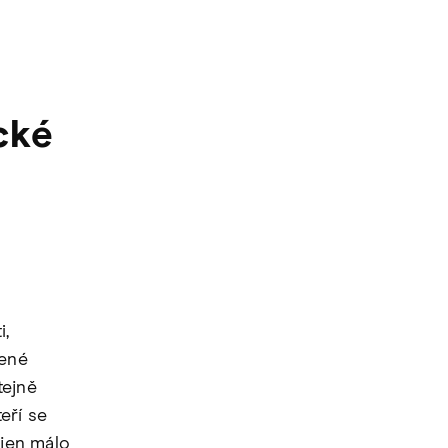
cké
i,
řené
tejně
eří se
 jen málo