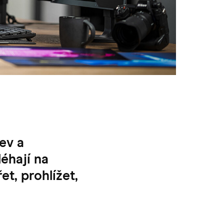
ev a
léhají na
t, prohlížet,