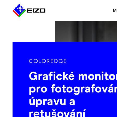
M
COLOREDGE
Grafické monito
pro fotografován
úpravu a
retušování