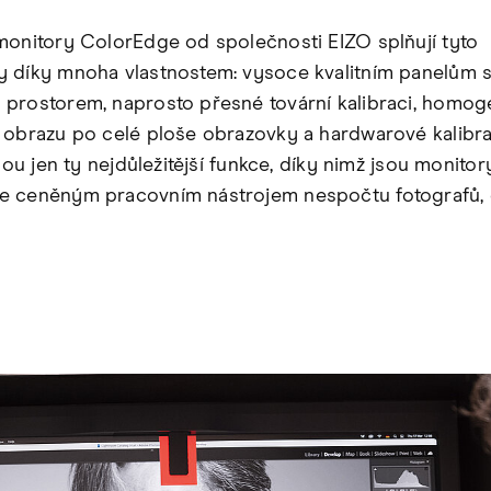
monitory ColorEdge od společnosti EIZO splňují tyto
 díky mnoha vlastnostem: vysoce kvalitním panelům 
prostorem, naprosto přesné tovární kalibraci, homo
 obrazu po celé ploše obrazovky a hardwarové kalibra
jsou jen ty nejdůležitější funkce, díky nimž jsou monitor
 ceněným pracovním nástrojem nespočtu fotografů, 