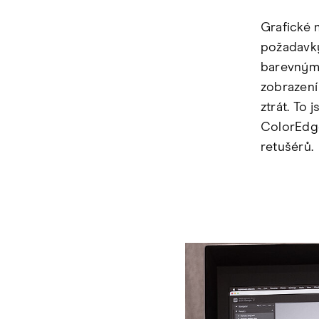
Grafické 
požadavky
barevným 
zobrazení
ztrát. To 
ColorEdge
retušérů.