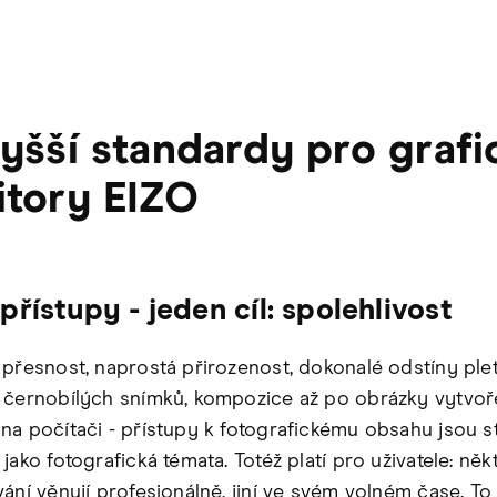
yšší standardy pro grafi
tory EIZO
přístupy - jeden cíl: spolehlivost
 přesnost, naprostá přirozenost, dokonalé odstíny plet
 černobílých snímků, kompozice až po obrázky vytvo
na počítači - přístupy k fotografickému obsahu jsou s
jako fotografická témata. Totéž platí pro uživatele: někt
vání věnují profesionálně, jiní ve svém volném čase. To