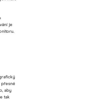
o
vání je
nitoru.
grafický
o přesné
o, aby
e tak