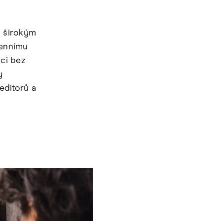
s širokým
gennímu
ci bez
y
editorů a