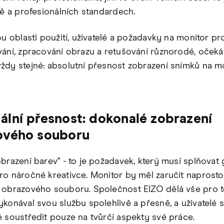
tě a profesionálních standardech.
ou oblasti použití, uživatelé a požadavky na monitor pr
vání, zpracování obrazu a retušování různorodé, očeká
ždy stejné: absolutní přesnost zobrazení snímků na mo
lní přesnost: dokonalé zobrazení
ového souboru
obrazení barev" - to je požadavek, který musí splňovat 
ro náročné kreativce. Monitor by měl zaručit naprost
 obrazového souboru. Společnost EIZO dělá vše pro t
ykonával svou službu spolehlivě a přesně, a uživatelé s
ě soustředit pouze na tvůrčí aspekty své práce.