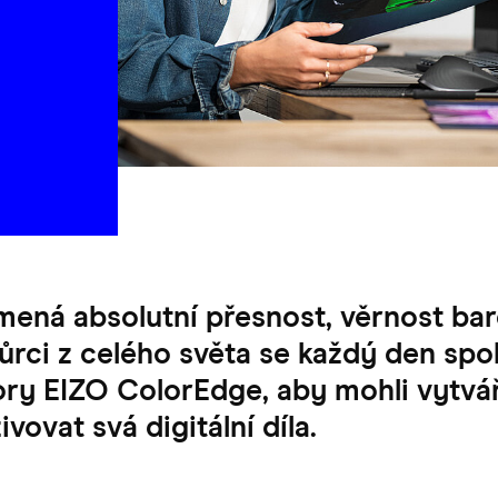
ená absolutní přesnost, věrnost bar
vůrci z celého světa se každý den spo
ry EIZO ColorEdge, aby mohli vytváře
vovat svá digitální díla.