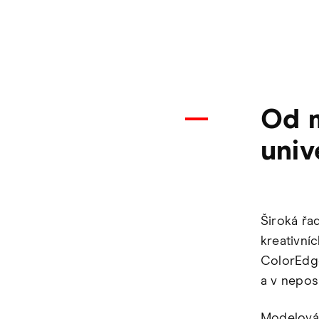
Od m
univ
Široká řa
kreativníc
ColorEdge
a v nepos
Modelová 