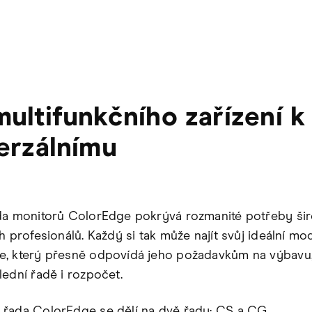
ultifunkčního zařízení k
erzálnímu
da monitorů ColorEdge pokrývá rozmanité potřeby šir
h profesionálů. Každý si tak může najít svůj ideální mo
, který přesně odpovídá jeho požadavkům na výbavu, 
lední řadě i rozpočet.
řada ColorEdge se dělí na dvě řady: CS a CG.