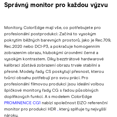
Správný monitor pro každou výzvu
Monitory ColorEdge mají vše, co potřebujete pro
profesionální postprodukci: Začíná to vysokým
pokrytím běžných barevných prostorů, jako je Rec.709,
Rec.2020 nebo DCI-P3, a pokračuje homogenním
zobrazením obrazu, hlubokými úrovněmi černé a
vysokým kontrastem. Díky bezztrátové hardwarové
kalibraci zůstává zobrazení obrazu trvale stabilní a
přesné. Modely řady CS poskytují přesnost, kterou
tvůrci obsahu potřebují pro svou práci. Pro
profesionální filmovou produkci jsou ideální volbou
špičkové monitory řady CG s řadou působivých
doplňkových funkcí. A s modelem ColorEdge
PROMINENCE CG1
nabízí společnost EIZO referenční
monitor pro produkci HDR
,
který splňuje ty nejvyšší
nároky.