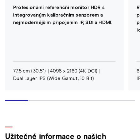
Profesionální referenční monitor HDR s
R
integrovaným kalibračním senzorem a
p
nejmodernějším připojením IP, SDI a HDMI.
p
i
77,5 cm (30,5")
4096 x 2160 (4K DCI)
6
Dual Layer IPS (Wide Gamut, 10 Bit)
I
Užitečné informace o našich