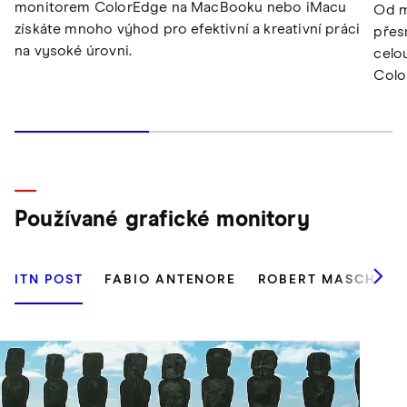
monitorem ColorEdge na MacBooku nebo iMacu
Od m
získáte mnoho výhod pro efektivní a kreativní práci
přes
na vysoké úrovni.
celo
Colo
Používané grafické monitory
ITN POST
FABIO ANTENORE
ROBERT MASCHKE