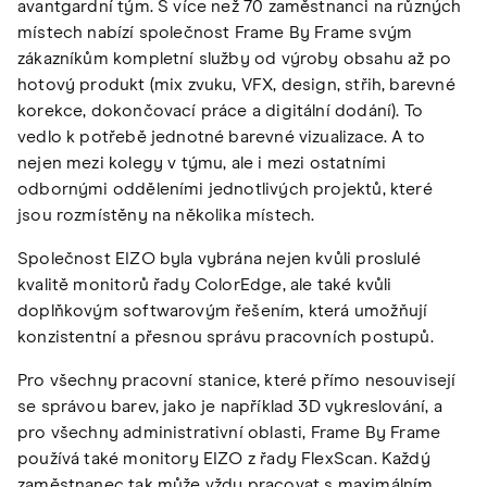
avantgardní tým. S více než 70 zaměstnanci na různých
místech nabízí společnost Frame By Frame svým
zákazníkům kompletní služby od výroby obsahu až po
hotový produkt (mix zvuku, VFX, design, střih, barevné
korekce, dokončovací práce a digitální dodání). To
vedlo k potřebě jednotné barevné vizualizace. A to
nejen mezi kolegy v týmu, ale i mezi ostatními
odbornými odděleními jednotlivých projektů, které
jsou rozmístěny na několika místech.
Společnost EIZO byla vybrána nejen kvůli proslulé
kvalitě monitorů řady ColorEdge, ale také kvůli
doplňkovým softwarovým řešením, která umožňují
konzistentní a přesnou správu pracovních postupů.
Pro všechny pracovní stanice, které přímo nesouvisejí
se správou barev, jako je například 3D vykreslování, a
pro všechny administrativní oblasti, Frame By Frame
používá také monitory EIZO z řady FlexScan. Každý
zaměstnanec tak může vždy pracovat s maximálním