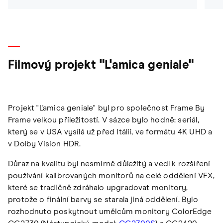
Filmový projekt "L'amica geniale"
Projekt "L'amica geniale" byl pro společnost Frame By
Frame velkou příležitostí. V sázce bylo hodně: seriál,
který se v USA vysílá už před Itálií, ve formátu 4K UHD a
v Dolby Vision HDR.
Důraz na kvalitu byl nesmírně důležitý a vedl k rozšíření
používání kalibrovaných monitorů na celé oddělení VFX,
které se tradičně zdráhalo upgradovat monitory,
protože o finální barvy se starala jiná oddělení. Bylo
rozhodnuto poskytnout umělcům monitory ColorEdge