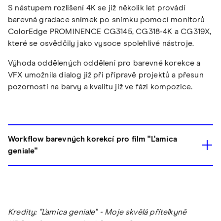
S nástupem rozlišení 4K se již několik let provádí
barevná gradace snímek po snímku pomocí monitorů
ColorEdge PROMINENCE CG3145, CG318-4K a CG319X,
které se osvědčily jako vysoce spolehlivé nástroje.
Výhoda oddělených oddělení pro barevné korekce a
VFX umožnila dialog již při přípravě projektů a přesun
pozornosti na barvy a kvalitu již ve fázi kompozice.
Workflow barevných korekcí pro film "L'amica
geniale"
Kredity: "L'amica geniale" - Moje skvělá přítelkyně