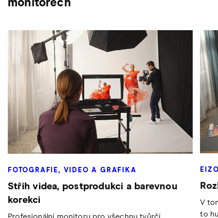
monitorech
EIZ
FOTOGRAFIE, VIDEO A GRAFIKA
Roz
Střih videa, postprodukci a barevnou
korekci
V to
to hu
Profesionální monitory pro všechny tvůrčí