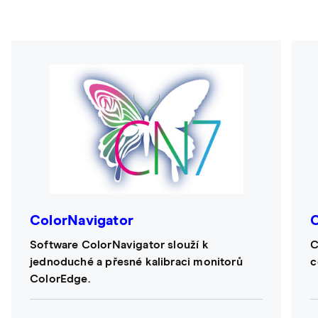
ColorNavigator
Software ColorNavigator slouží k
C
jednoduché a přesné kalibraci monitorů
c
ColorEdge.