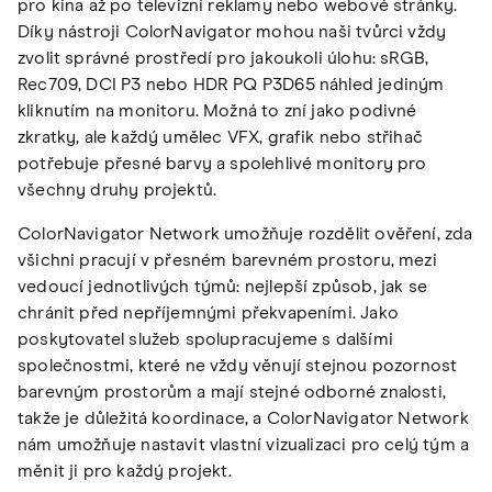
pro kina až po televizní reklamy nebo webové stránky.
Díky nástroji ColorNavigator mohou naši tvůrci vždy
zvolit správné prostředí pro jakoukoli úlohu: sRGB,
Rec709, DCI P3 nebo HDR PQ P3D65 náhled jediným
kliknutím na monitoru. Možná to zní jako podivné
zkratky, ale každý umělec VFX, grafik nebo střihač
potřebuje přesné barvy a spolehlivé monitory pro
všechny druhy projektů.
ColorNavigator Network umožňuje rozdělit ověření, zda
všichni pracují v přesném barevném prostoru, mezi
vedoucí jednotlivých týmů: nejlepší způsob, jak se
chránit před nepříjemnými překvapeními. Jako
poskytovatel služeb spolupracujeme s dalšími
společnostmi, které ne vždy věnují stejnou pozornost
barevným prostorům a mají stejné odborné znalosti,
takže je důležitá koordinace, a ColorNavigator Network
nám umožňuje nastavit vlastní vizualizaci pro celý tým a
měnit ji pro každý projekt.