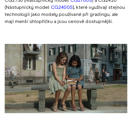
CG2730 (Nástupnický model:
CG2700S
) a CG2420
(Nástupnický model:
CG2400S
), které využívají stejnou
technologii jako modely používané při gradingu, ale
mají menší úhlopříčku a jsou cenově dostupnější.