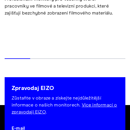
pracovníky ve filmové a televizní produkci, které
zajišťují bezchybné zobrazení filmového materiálu.
Zpravodaj EIZO
Zůstaňte v obraze a získejte nejdůležitější
informace o našich monitorech.
Více informací o
zpravodaji EIZO
.
E-mail