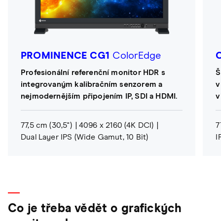
PROMINENCE CG1
ColorEdge
Profesionální referenční monitor HDR s
Š
integrovaným kalibračním senzorem a
v
nejmodernějším připojením IP, SDI a HDMI.
v
77,5 cm (30,5")
4096 x 2160 (4K DCI)
7
Dual Layer IPS (Wide Gamut, 10 Bit)
I
Co je třeba vědět o grafických