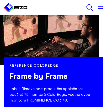
REFERENCE COLOREDGE
Frame by Frame
Italská filmová postprodukční společnost
používá 75 monitorů ColorEdge, včetně dvou
monitorů PROMINENCE CG3146.