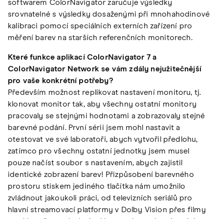
softwarem ColorNavigator zaručuje výsledky
srovnatelné s výsledky dosaženými při mnohahodinové
kalibraci pomocí speciálních externích zařízení pro
měření barev na starších referenčních monitorech.
Které funkce aplikací ColorNavigator 7 a
ColorNavigator Network se vám zdály nejužitečnější
pro vaše konkrétní potřeby?
Především možnost replikovat nastavení monitoru, tj.
klonovat monitor tak, aby všechny ostatní monitory
pracovaly se stejnými hodnotami a zobrazovaly stejné
barevné podání. První sérii jsem mohl nastavit a
otestovat ve své laboratoři, abych vytvořil předlohu,
zatímco pro všechny ostatní jednotky jsem musel
pouze načíst soubor s nastavením, abych zajistil
identické zobrazení barev! Přizpůsobení barevného
prostoru stiskem jediného tlačítka nám umožnilo
zvládnout jakoukoli práci, od televizních seriálů pro
hlavní streamovací platformy v Dolby Vision přes filmy