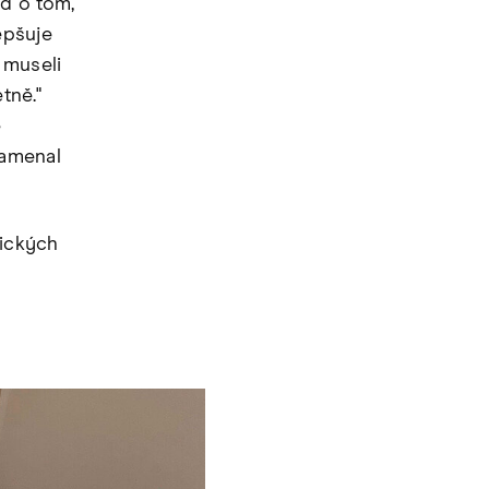
d o tom,
epšuje
 museli
tně."
e
namenal
tických