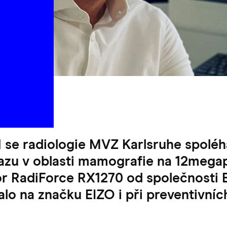
se radiologie MVZ Karlsruhe spoléhá 
azu v oblasti mamografie na 12mega
r RadiForce RX1270 od společnosti 
halo na značku EIZO i při preventivníc