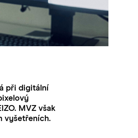
při digitální
pixelový
EIZO. MVZ však
h vyšetřeních.