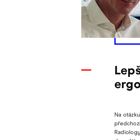
Lepš
erg
Na otázku
předchozí
Radiology