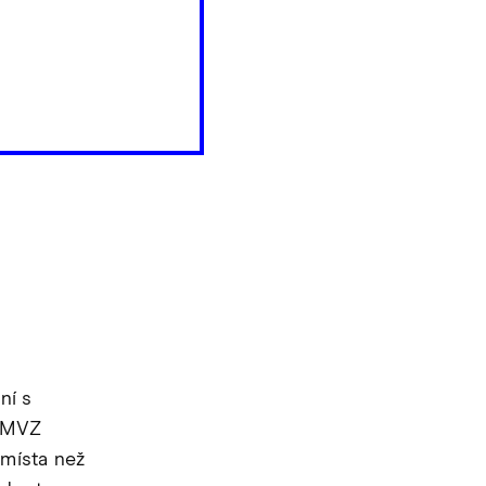
ní s
l MVZ
 místa než