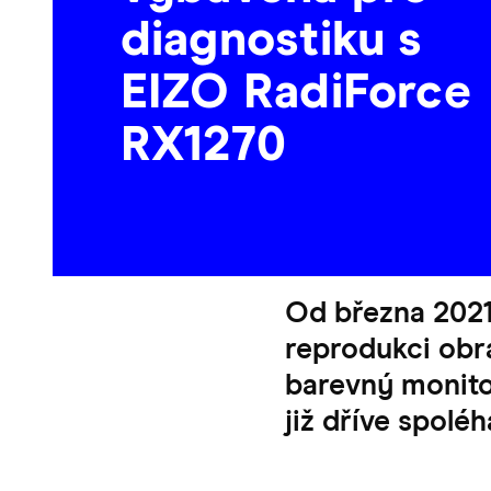
diagnostiku s
EIZO RadiForce
RX1270
Od března 2021 
reprodukci obr
barevný monito
již dříve spolé