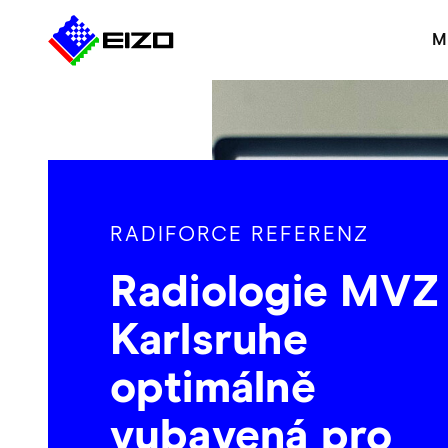
M
RADIFORCE REFERENZ
Radiologie MVZ
Karlsruhe
optimálně
vybavená pro