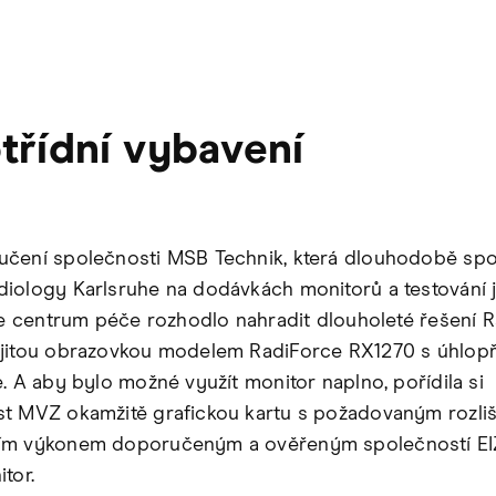
třídní vybavení
čení společnosti MSB Technik, která dlouhodobě spo
iology Karlsruhe na dodávkách monitorů a testování j
 se centrum péče rozhodlo nahradit dlouholeté řešení 
jitou obrazovkou modelem RadiForce RX1270 s úhlop
e. A aby bylo možné využít monitor naplno, pořídila si
t MVZ okamžitě grafickou kartu s požadovaným rozli
ím výkonem doporučeným a ověřeným společností E
tor.