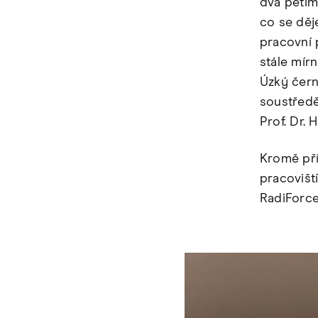
dva pětim
co se děj
pracovní 
stále mír
Úzký čern
soustředě
Prof. Dr. 
Kromě pří
pracovišt
RadiForc