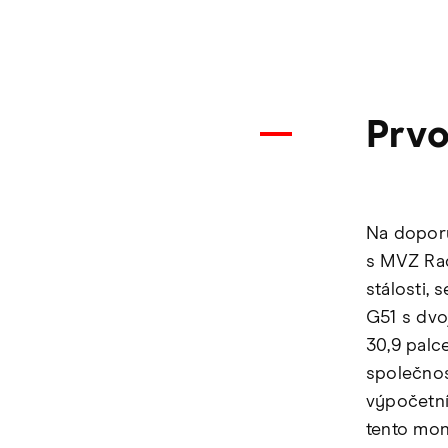
Prvo
Na doporu
s MVZ Rad
stálosti,
G51 s dvo
30,9 palc
společnos
výpočetn
tento moni