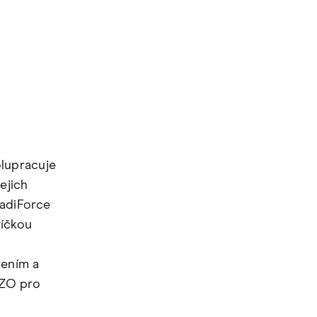
lupracuje
ejich
RadiForce
říčkou
šením a
IZO pro