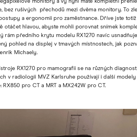
egapixelové monitory a vy nyní máte kompletní přehle
e, bez rušivých přechodů mezi dvěma monitory. To zl
postupy a ergonomii pro zaměstnance. Dříve jste totiž
ně otáčet hlavou, abyste mohli porovnat snímek komple
ý rám předního krytu modelu RX1270 navíc usnadňuj
ný pohled na displej v tmavých místnostech, jak poz
Henrik Michaely.
stroje RX1270 pro mamografii se na různých diagnos
ích v radiologii MVZ Karlsruhe používají i další modely
e: RX850 pro CT a MRT a MX242W pro CT.