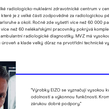
lké radiologicko-nukleární zdravotnické centrum v cen
, které je z velké části zodpovědné za radiologickou pé
arlsruhe a okolí. Ročně zde vyšetří více než 60 000 pa
 a více než 60 nelékařskými pracovníky pokrývá komple
ambulantní radiologické diagnostiky. MVZ má vysoko
úroveň a klade velký důraz na prvotřídní technické vy
"Výrobky EIZO se vyznačují vysokou kv
odolností a výkonnou funkčností. Krom
zárukou dobré podpory."