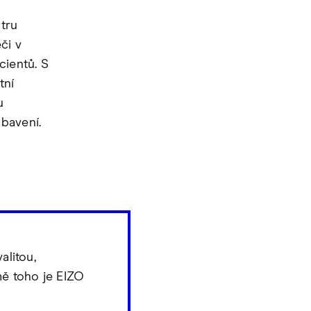
tru
či v
cientů. S
tní
u
bavení.
alitou,
ě toho je EIZO