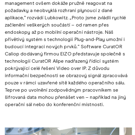
management ovšem dokáže pružně reagovat na
požadavky a neobvyklá rozhraní plynoucí z dané
aplikace,“ rozvádí Lubkowitz. „Proto jsme zvládli rychlé
začlenění veškerých součástí – od ramen přes
endoskopy až po mobilní operační nástroje. Náš
přívětivý systém s technologií Plug-and-Play umožní i
budoucí integraci nových prvků.“ Software CuratOR
Caliop dodávaný firmou EIZO představuje společně s
technologií CuratOR Alipe nadřazený řídicí systém
pokrývající celé řešení Video over IP. Z důvodu
informační bezpečnosti se obrazový signál zpracovává
pouze v rámci uzavřené sítě každého operačního sálu.
Teprve po uvolnění zodpovědným pracovníkem se
šifrovaná data mohou přenášet ven – například na jiný
operační sál nebo do konferenční místnosti.