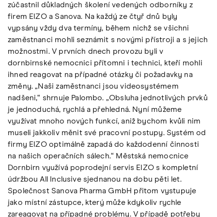
zúčastnil důkladných školení vedených odborníky z
firem EIZO a Sanova. Na každý ze čtyř dnů byly
vypsány vždy dva termíny, během nichž se všichni
zaměstnanci mohli seznámit s novými přístroji a s jejich
možnostmi. V prvních dnech provozu byli v
dornbirnské nemocnici přítomni i technici, kteří mohli
ihned reagovat na případné otázky či požadavky na
změny. „Naši zaměstnanci jsou videosystémem
nadšeni,“ shrnuje Palombo. „Obsluha jednotlivých prvků
je jednoduchá, rychlá a přehledná. Nyní můžeme
využívat mnoho nových funkcí, aniž bychom kvůli nim
museli jakkoliv měnit své pracovní postupy. Systém od
firmy EIZO optimálně zapadá do každodenní činnosti
na našich operačních sálech.“ Městská nemocnice
Dornbirn využívá poprodejní servis EIZO s kompletní
údržbou All Inclusive sjednanou na dobu pěti let.
Společnost Sanova Pharma GmbH přitom vystupuje
jako místní zástupce, který může kdykoliv rychle
zareagovat na případné problémy. V případě potřeby