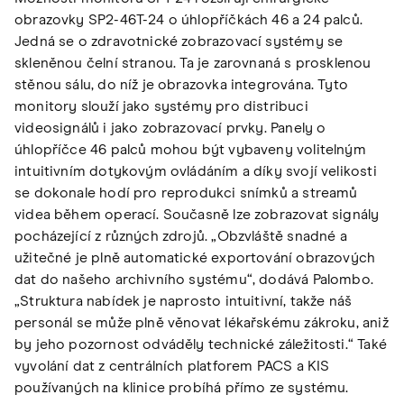
obrazovky SP2-46T-24 o úhlopříčkách 46 a 24 palců.
Jedná se o zdravotnické zobrazovací systémy se
skleněnou čelní stranou. Ta je zarovnaná s prosklenou
stěnou sálu, do níž je obrazovka integrována. Tyto
monitory slouží jako systémy pro distribuci
videosignálů i jako zobrazovací prvky. Panely o
úhlopříčce 46 palců mohou být vybaveny volitelným
intuitivním dotykovým ovládáním a díky svojí velikosti
se dokonale hodí pro reprodukci snímků a streamů
videa během operací. Současně lze zobrazovat signály
pocházející z různých zdrojů. „Obzvláště snadné a
užitečné je plně automatické exportování obrazových
dat do našeho archivního systému“, dodává Palombo.
„Struktura nabídek je naprosto intuitivní, takže náš
personál se může plně věnovat lékařskému zákroku, aniž
by jeho pozornost odváděly technické záležitosti.“ Také
vyvolání dat z centrálních platforem PACS a KIS
používaných na klinice probíhá přímo ze systému.