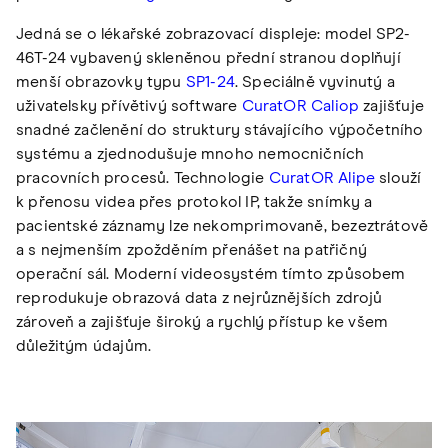
Jedná se o lékařské zobrazovací displeje: model SP2-
46T-24 vybavený skleněnou přední stranou doplňují
menší obrazovky typu
SP1-24
. Speciálně vyvinutý a
uživatelsky přívětivý software
CuratOR Caliop
zajišťuje
snadné začlenění do struktury stávajícího výpočetního
systému a zjednodušuje mnoho nemocničních
pracovních procesů. Technologie
CuratOR Alipe
slouží
k přenosu videa přes protokol IP, takže snímky a
pacientské záznamy lze nekomprimovaně, bezeztrátově
a s nejmenším zpožděním přenášet na patřičný
operační sál. Moderní videosystém tímto způsobem
reprodukuje obrazová data z nejrůznějších zdrojů
zároveň a zajišťuje široký a rychlý přístup ke všem
důležitým údajům.