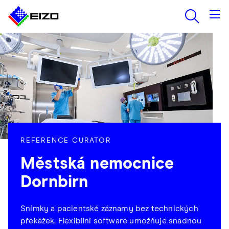
REFERENCE CURATOR
Městská nemocnice
Dornbirn
Snímky a pacientské záznamy bez technických
překážek. Flexibilní software umožňuje snadnou