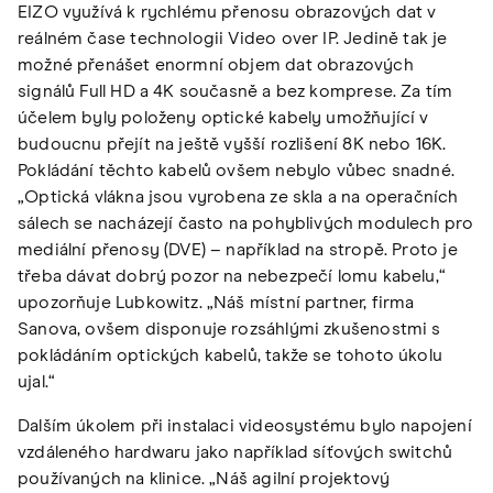
EIZO využívá k rychlému přenosu obrazových dat v
reálném čase technologii Video over IP. Jedině tak je
možné přenášet enormní objem dat obrazových
signálů Full HD a 4K současně a bez komprese. Za tím
účelem byly položeny optické kabely umožňující v
budoucnu přejít na ještě vyšší rozlišení 8K nebo 16K.
Pokládání těchto kabelů ovšem nebylo vůbec snadné.
„Optická vlákna jsou vyrobena ze skla a na operačních
sálech se nacházejí často na pohyblivých modulech pro
mediální přenosy (DVE) – například na stropě. Proto je
třeba dávat dobrý pozor na nebezpečí lomu kabelu,“
upozorňuje Lubkowitz. „Náš místní partner, firma
Sanova, ovšem disponuje rozsáhlými zkušenostmi s
pokládáním optických kabelů, takže se tohoto úkolu
ujal.“
Dalším úkolem při instalaci videosystému bylo napojení
vzdáleného hardwaru jako například síťových switchů
používaných na klinice. „Náš agilní projektový