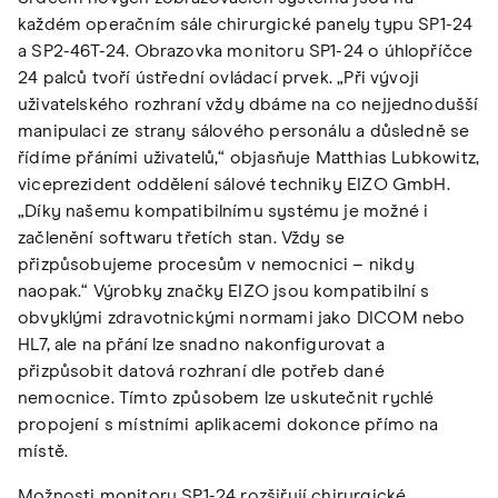
každém operačním sále chirurgické panely typu SP1-24
a SP2-46T-24. Obrazovka monitoru SP1-24 o úhlopříčce
24 palců tvoří ústřední ovládací prvek. „Při vývoji
uživatelského rozhraní vždy dbáme na co nejjednodušší
manipulaci ze strany sálového personálu a důsledně se
řídíme přáními uživatelů,“ objasňuje Matthias Lubkowitz,
viceprezident oddělení sálové techniky EIZO GmbH.
„Díky našemu kompatibilnímu systému je možné i
začlenění softwaru třetích stan. Vždy se
přizpůsobujeme procesům v nemocnici – nikdy
naopak.“ Výrobky značky EIZO jsou kompatibilní s
obvyklými zdravotnickými normami jako DICOM nebo
HL7, ale na přání lze snadno nakonfigurovat a
přizpůsobit datová rozhraní dle potřeb dané
nemocnice. Tímto způsobem lze uskutečnit rychlé
propojení s místními aplikacemi dokonce přímo na
místě.
Možnosti monitoru SP1-24 rozšiřují chirurgické