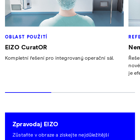
OBLAST POUŽITÍ
REF
EIZO CuratOR
Nem
Kompletní řešení pro integrovaný operační sál.
Řeše
nové
je e
Zpravodaj EIZO
Zůstaňte v obraze a získejte nejdůležitější