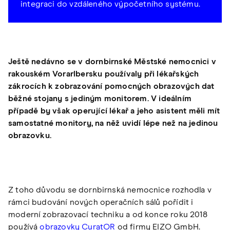
integraci do vzdáleného výpočetního systému.
Ještě nedávno se v dornbirnské Městské nemocnici v
rakouském Vorarlbersku používaly při lékařských
zákrocích k zobrazování pomocných obrazových dat
běžné stojany s jediným monitorem. V ideálním
případě by však operující lékař a jeho asistent měli mít
samostatné monitory, na něž uvidí lépe než na jedinou
obrazovku.
Z toho důvodu se dornbirnská nemocnice rozhodla v
rámci budování nových operačních sálů pořídit i
moderní zobrazovací techniku a od konce roku 2018
používá
obrazovky CuratOR
od firmy EIZO GmbH.