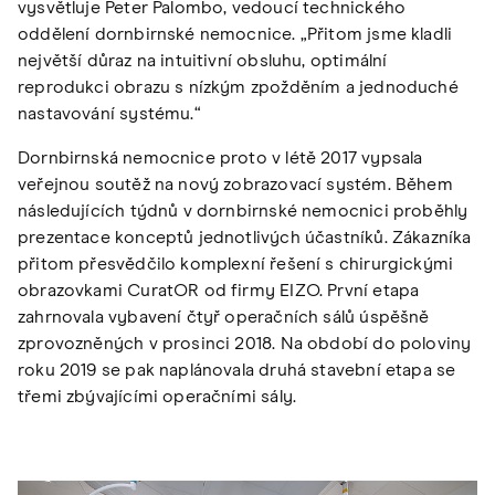
vysvětluje Peter Palombo, vedoucí technického
oddělení dornbirnské nemocnice. „Přitom jsme kladli
největší důraz na intuitivní obsluhu, optimální
reprodukci obrazu s nízkým zpožděním a jednoduché
nastavování systému.“
Dornbirnská nemocnice proto v létě 2017 vypsala
veřejnou soutěž na nový zobrazovací systém. Během
následujících týdnů v dornbirnské nemocnici proběhly
prezentace konceptů jednotlivých účastníků. Zákazníka
přitom přesvědčilo komplexní řešení s chirurgickými
obrazovkami CuratOR od firmy EIZO. První etapa
zahrnovala vybavení čtyř operačních sálů úspěšně
zprovozněných v prosinci 2018. Na období do poloviny
roku 2019 se pak naplánovala druhá stavební etapa se
třemi zbývajícími operačními sály.