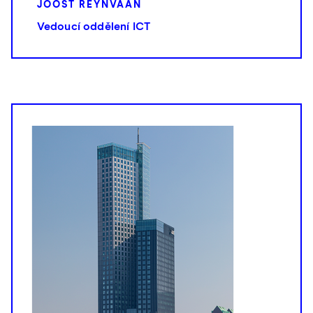
JOOST REYNVAAN
Vedoucí oddělení ICT