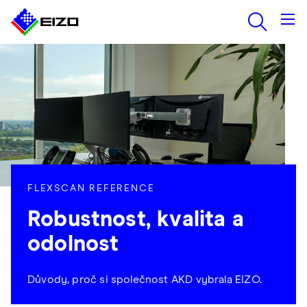
FLEXSCAN REFERENCE
Robustnost, kvalita a
odolnost
Důvody, proč si společnost AKD vybrala EIZO.