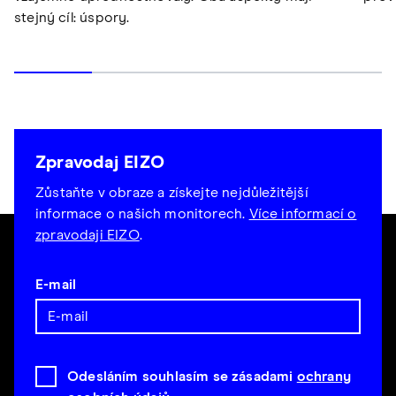
stejný cíl: úspory.
Zpravodaj EIZO
Zůstaňte v obraze a získejte nejdůležitější
informace o našich monitorech.
Více informací o
zpravodaji EIZO
.
E-mail
Odesláním souhlasím se zásadami
ochrany