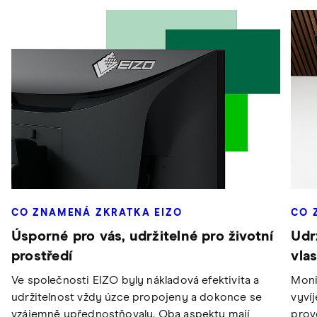
CO ZNAMENÁ ZKRATKA EIZO
CO 
Úsporné pro vás, udržitelné pro životní
Udr
prostředí
vla
Ve společnosti EIZO byly nákladová efektivita a
Moni
udržitelnost vždy úzce propojeny a dokonce se
vyví
vzájemně upřednostňovaly. Oba aspekty mají
provo