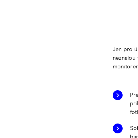
Jen pro ú
neznalou 
monitorem 
Pre
př
fot
Sof
ba