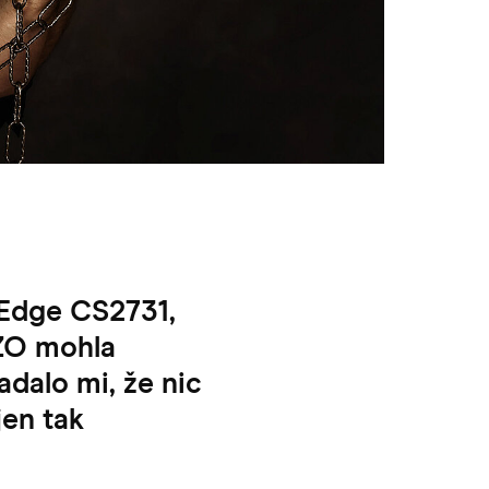
rEdge CS2731,
IZO mohla
adalo mi, že nic
jen tak