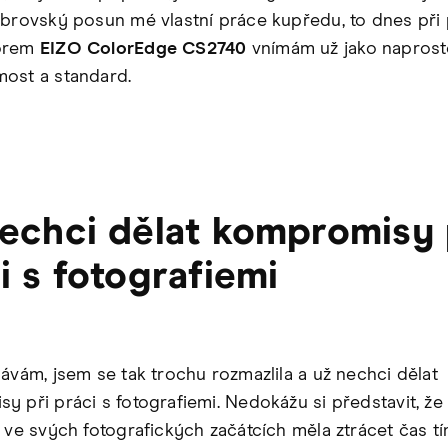
obrovský posun mé vlastní práce kupředu, to dnes při 
orem
EIZO ColorEdge CS2740
vnímám už jako napros
ost a standard.
echci dělat kompromisy 
i s fotografiemi
návám, jsem se tak trochu rozmazlila a už nechci dělat
y při práci s fotografiemi. Nedokážu si představit, že
i ve svých fotografických začátcích měla ztrácet čas tí