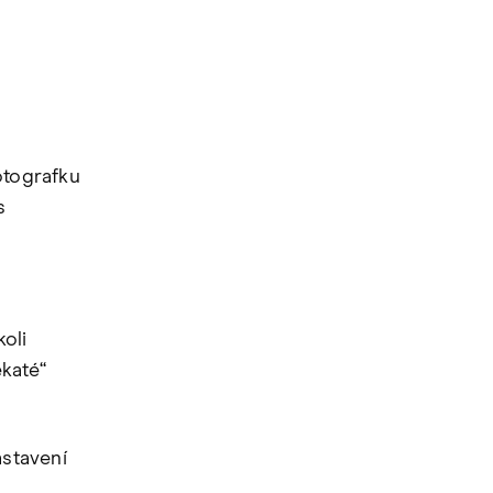
otografku
s
oli
katé“
astavení