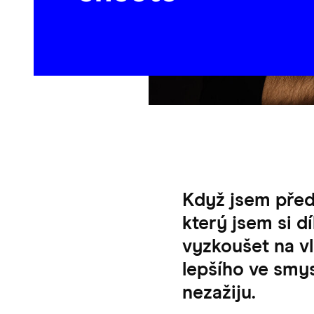
Když jsem před
který jsem si d
vyzkoušet na vla
lepšího ve smys
nezažiju.