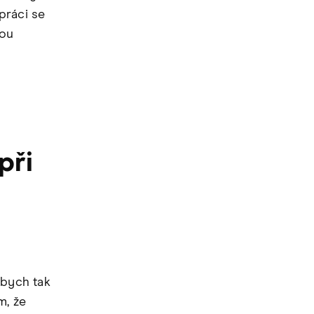
práci se
tou
při
 bych tak
m, že