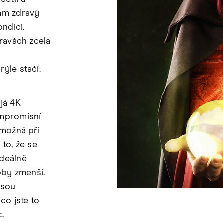
vám zdravý
ondici.
pravách zcela
ýle stačí.
já 4K
ompromisní
 možná při
 to, že se
ideálně
by zmenší.
jsou
co jste to
.