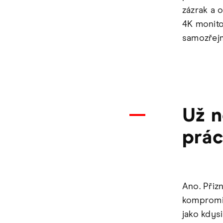
zázrak a 
4K monit
samozřejm
Už n
prác
Ano. Přiz
kompromis
jako kdys