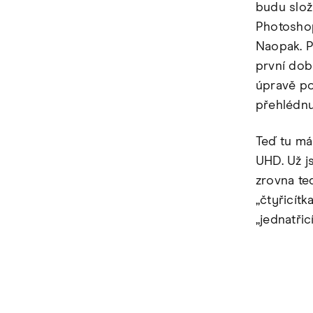
budu slož
Photoshop
Naopak. Př
první dobr
úpravě po
přehlédnu
Teď tu m
UHD. Už j
zrovna te
„čtyřicít
„jednatřic