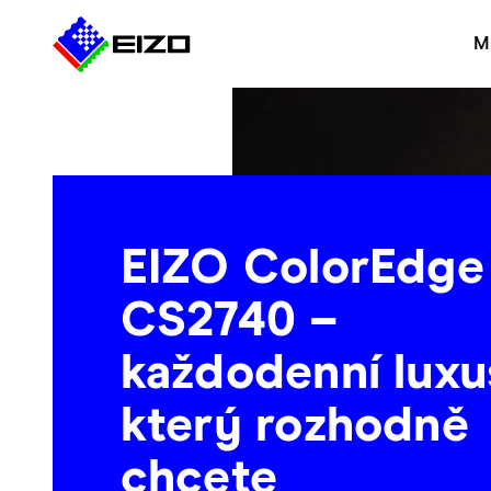
M
EIZO ColorEdge
CS2740 –
každodenní luxu
který rozhodně
chcete