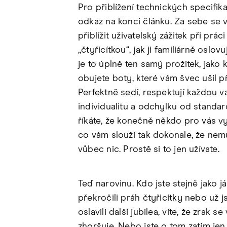
Pro přiblížení technických specifik
odkaz na konci článku. Za sebe se
přiblížit uživatelský zážitek při práci
„čtyřicítkou“, jak ji familiárně oslov
je to úplně ten samý prožitek, jako 
obujete boty, které vám švec ušil p
Perfektně sedí, respektují každou v
individualitu a odchylku od standar
říkáte, že konečně někdo pro vás vy
co vám slouží tak dokonale, že nemu
vůbec nic. Prostě si to jen užívate.
Teď narovinu. Kdo jste stejně jako já
překročili práh čtyřicítky nebo už 
oslavili další jubilea, víte, že zrak s
zhoršuje. Nebo jste o tom zatím jen 