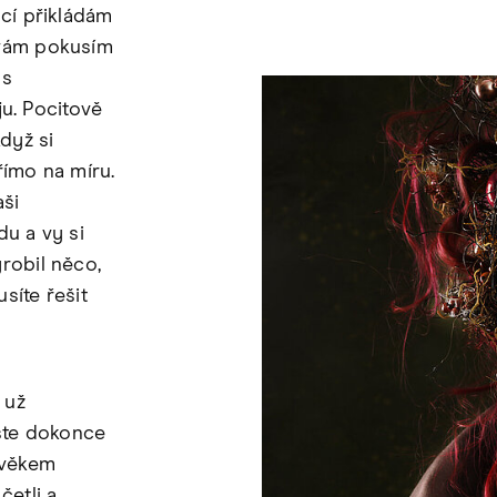
ací přikládám
 vám pokusím
 s
uju. Pocitově
když si
římo na míru.
aši
du a vy si
robil něco,
síte řešit
 už
jste dokonce
e věkem
četli a