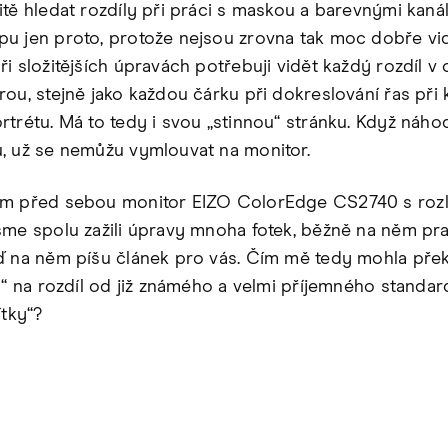
itě hledat rozdíly při práci s maskou a barevnými kaná
u jen proto, protože nejsou zrovna tak moc dobře vid
i složitějších úpravách potřebuji vidět každý rozdíl v 
ou, stejně jako každou čárku při dokreslování řas při k
rtrétu. Má to tedy i svou „stinnou“ stránku. Když náh
, už se nemůžu vymlouvat na monitor.
ám před sebou monitor EIZO ColorEdge CS2740 s rozl
sme spolu zažili úpravy mnoha fotek, běžně na něm pra
ď na něm píšu článek pro vás. Čím mě tedy mohla přek
ka“ na rozdíl od již známého a velmi příjemného standar
ítky“?