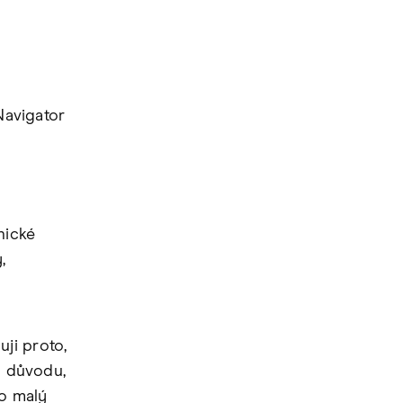
Navigator
nické
,
ji proto,
o důvodu,
ko malý