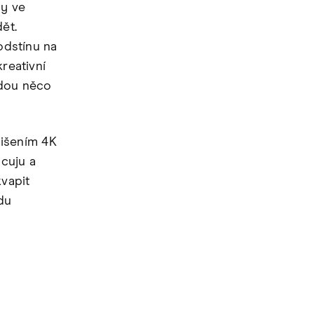
ly ve
ět.
odstínu na
reativní
odou něco
išením 4K
cuju a
vapit
du