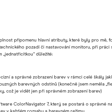
plnost připomenu hlavní atributy, které byly pro mě, f
technického pozadí či nastavování monitoru, při práci 
„jednatřicítkou“ důležité:
cizní a správné zobrazení barev v rámci celé škály jakk
íbuzných barevných odstínů (konečně jsem neměla „fle
ky, což je vidět jen při správném zobrazení barev)
tware ColorNavigator 7, který se postará o správné n
rev v každém rozsahu a barevném režimu