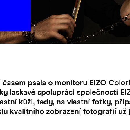
 časem psala o monitoru EIZO Colo
íky laskavé spolupráci společnosti E
stní kůži, tedy, na vlastní fotky, přip
lu kvalitního zobrazení fotografií už 