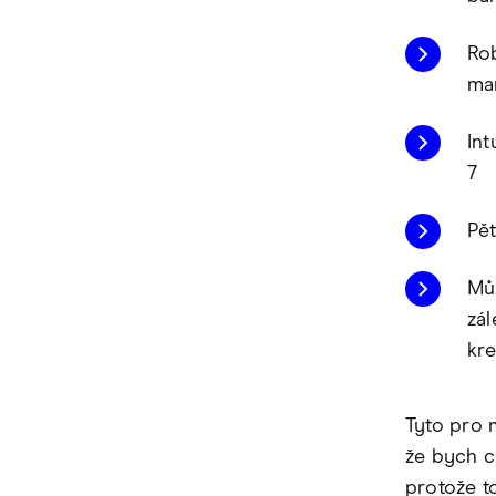
Rob
man
Int
7
Pět
Můž
zál
kre
Tyto pro 
že bych c
protože t