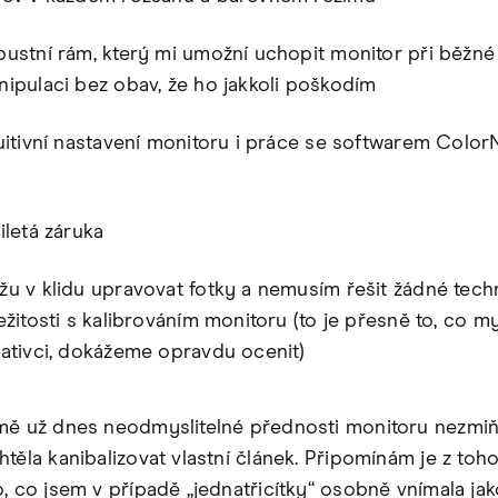
ustní rám, který mi umožní uchopit monitor při běžné
ipulaci bez obav, že ho jakkoli poškodím
uitivní nastavení monitoru i práce se softwarem Color
iletá záruka
u v klidu upravovat fotky a nemusím řešit žádné tech
ežitosti s kalibrováním monitoru (to je přesně to, co my
ativci, dokážeme opravdu ocenit)
mě už dnes neodmyslitelné přednosti monitoru nezmiňu
htěla kanibalizovat vlastní článek. Připomínám je z toh
o, co jsem v případě „jednatřicítky“ osobně vnímala ja