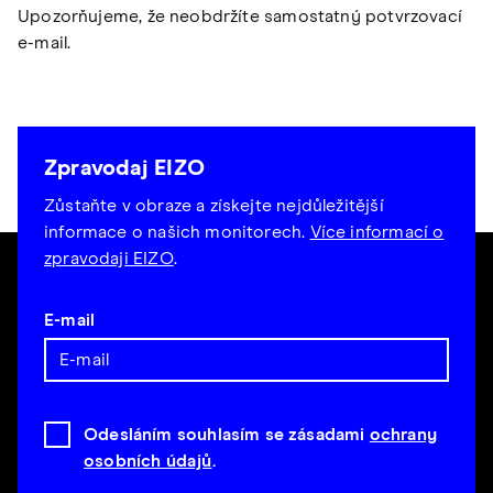
Upozorňujeme, že neobdržíte samostatný potvrzovací
e-mail.
Zpravodaj EIZO
Zůstaňte v obraze a získejte nejdůležitější
informace o našich monitorech.
Více informací o
zpravodaji EIZO
.
E-mail
Odesláním souhlasím se zásadami
ochrany
osobních údajů
.