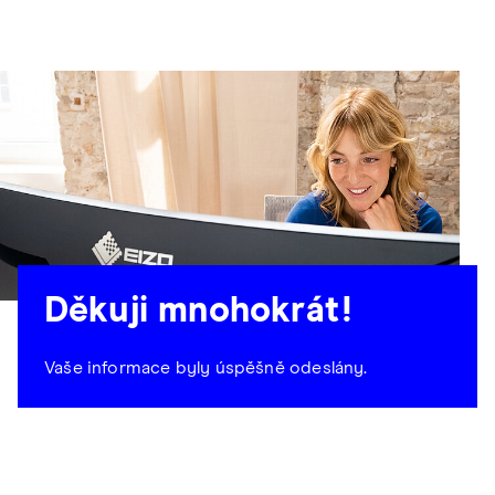
Děkuji mnohokrát!
Vaše informace byly úspěšně odeslány.