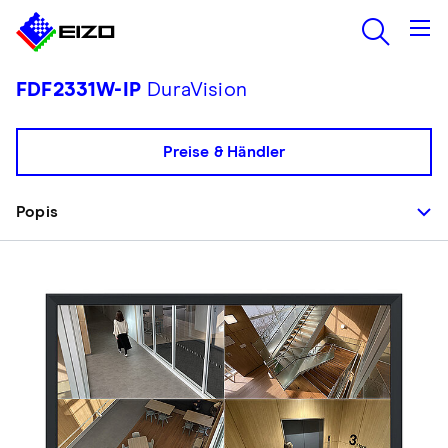
FDF2331W-IP
DuraVision
Preise & Händler
Popis