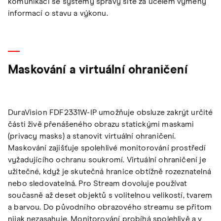
komunikaci se systémy správy sítě za účelem výměny
informací o stavu a výkonu.
Maskování a virtuální ohraničení
DuraVision FDF2331W-IP umožňuje obsluze zakrýt určité
části živě přenášeného obrazu statickými maskami
(privacy masks) a stanovit virtuální ohraničení.
Maskování zajišťuje spolehlivé monitorování prostředí
vyžadujícího ochranu soukromí. Virtuální ohraničení je
užitečné, když je skutečná hranice obtížně rozeznatelná
nebo sledovatelná. Pro Stream dovoluje používat
současně až deset objektů s volitelnou velikostí, tvarem
a barvou. Do původního obrazového streamu se přitom
nijak nezasahuje. Monitorování probíhá spolehlivě a v