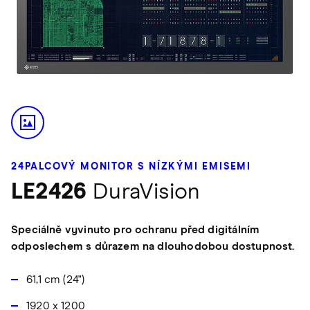
24PALCOVÝ MONITOR S NÍZKÝMI EMISEMI
LE2426
DuraVision
Speciálně vyvinuto pro ochranu před digitálním
odposlechem s důrazem na dlouhodobou dostupnost.
61,1 cm (24")
1920 x 1200