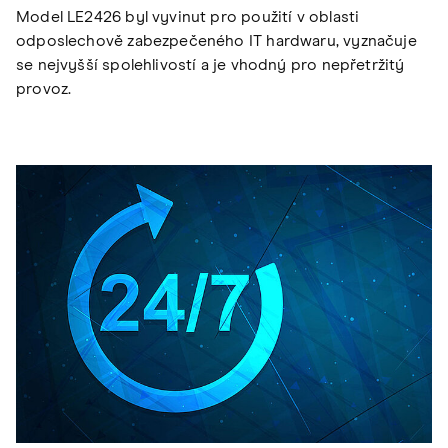
Model LE2426 byl vyvinut pro použití v oblasti
odposlechově zabezpečeného IT hardwaru, vyznačuje
se nejvyšší spolehlivostí a je vhodný pro nepřetržitý
provoz.