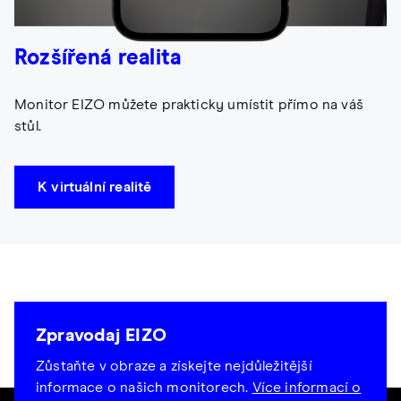
Rozšířená realita
Monitor EIZO můžete prakticky umístit přímo na váš
stůl.
K virtuální realitě
Zpravodaj EIZO
Zůstaňte v obraze a získejte nejdůležitější
informace o našich monitorech.
Více informací o