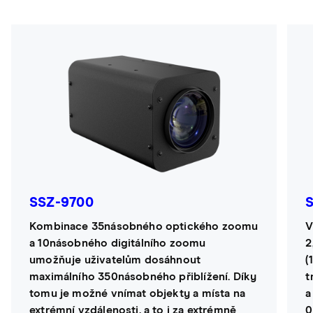
SSZ-9700
Kombinace 35násobného optického zoomu
V
a 10násobného digitálního zoomu
2
umožňuje uživatelům dosáhnout
(
maximálního 350násobného přiblížení. Díky
t
tomu je možné vnímat objekty a místa na
a
extrémní vzdálenosti, a to i za extrémně
0