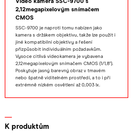
Video kamera SSC-9700 s
2,12megapixelovým snímačem
CMOS
SSC-9700 je naproti tomu nabízen jako
kamera s držákem objektivu, takže lze použít i
jiné kompatibilní objektivy a řešení
přizpůsobit individuálním požadavkům.
Vysoce citlivá videokamera je vybavena
2,12megapixelovým snímačem CMOS (1/1,8").
Poskytuje jasný barevný obraz v tmavém
nebo špatně viditelném prostředí, a to i při
extrémně nízkém osvětlení až 0,003 lx.
K produktům