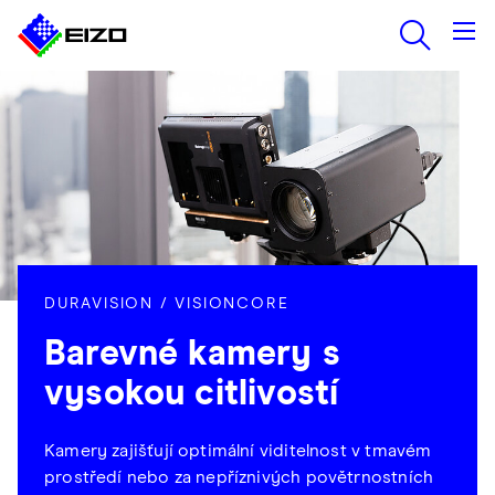
DURAVISION / VISIONCORE
Barevné kamery s
vysokou citlivostí
Kamery zajišťují optimální viditelnost v tmavém
prostředí nebo za nepříznivých povětrnostních