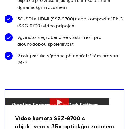
expozic pro získání jasných snímků s širším
dynamickým rozsahem
3G-SDI a HDMI (SSZ-9700) nebo kompozitní BNC
(SSC-9700) video připojení
Vyvinuto a vyrobeno ve vlastní režii pro
dlouhodobou spolehlivost
2 roky záruka výrobce při nepřetržitém provozu
24/7
Video kamera SSZ-9700 s
objektivem s 35x optickým zoomem