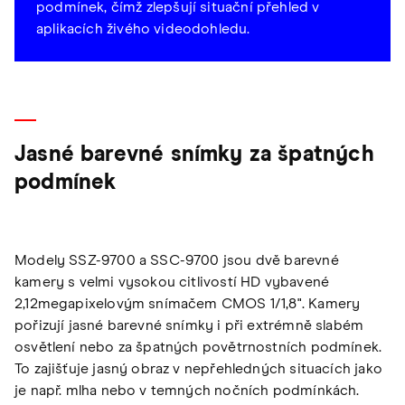
podmínek, čímž zlepšují situační přehled v
aplikacích živého videodohledu.
Jasné barevné snímky za špatných
podmínek
Modely SSZ-9700 a SSC-9700 jsou dvě barevné
kamery s velmi vysokou citlivostí HD vybavené
2,12megapixelovým snímačem CMOS 1/1,8". Kamery
pořizují jasné barevné snímky i při extrémně slabém
osvětlení nebo za špatných povětrnostních podmínek.
To zajišťuje jasný obraz v nepřehledných situacích jako
je např. mlha nebo v temných nočních podmínkách.