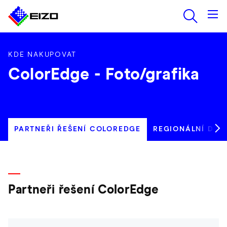
KDE NAKUPOVAT
ColorEdge - Foto/grafika
PARTNEŘI ŘEŠENÍ COLOREDGE
REGIONÁLNÍ DEA
Partneři řešení ColorEdge