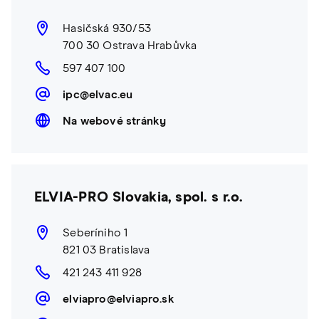
Hasičská 930/53
700 30 Ostrava Hrabůvka
597 407 100
ipc@elvac.eu
Na webové stránky
ELVIA-PRO Slovakia, spol. s r.o.
Seberíniho 1
821 03 Bratislava
421 243 411 928
elviapro@elviapro.sk