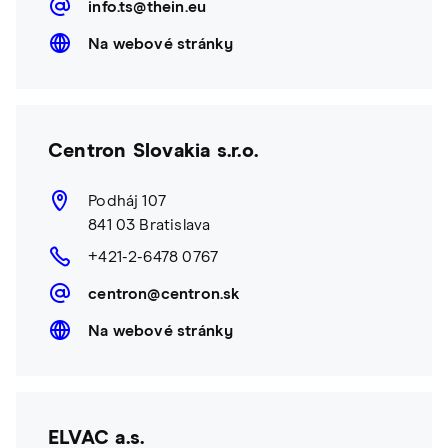
info.ts@thein.eu
Na webové stránky
Centron Slovakia s.r.o.
Podháj 107
841 03 Bratislava
+421-2-6478 0767
centron@centron.sk
Na webové stránky
ELVAC a.s.