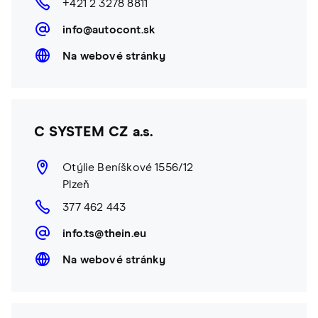
+421 2 3278 8811
info@autocont.sk
Na webové stránky
C SYSTEM CZ a.s.
Otýlie Beníškové 1556/12
Plzeň
377 462 443
info.ts@thein.eu
Na webové stránky