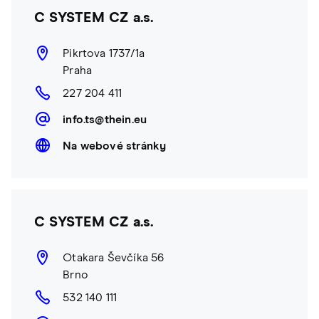
C SYSTEM CZ a.s.
Pikrtova 1737/1a
Praha
227 204 411
info.ts@thein.eu
Na webové stránky
C SYSTEM CZ a.s.
Otakara Ševčíka 56
Brno
532 140 111