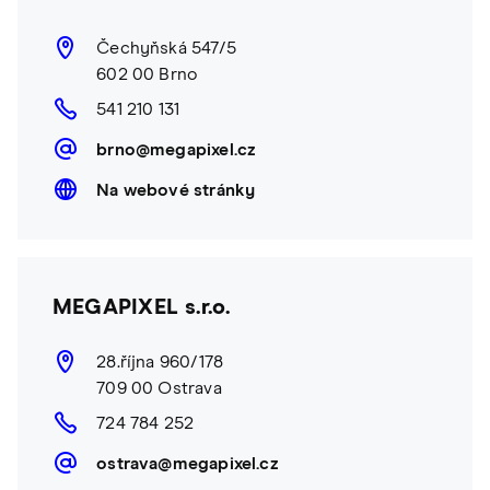
Čechyňská 547/5
602 00 Brno
541 210 131
brno@megapixel.cz
Na webové stránky
MEGAPIXEL s.r.o.
28.října 960/178
709 00 Ostrava
724 784 252
ostrava@megapixel.cz