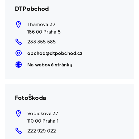
DTPobchod
Thámova 32
186 00 Praha 8
233 355 585
obchod@dtpobchod.cz
Na webové stránky
FotoŠkoda
Vodičkova 37
110 00 Praha 1
222 929 022