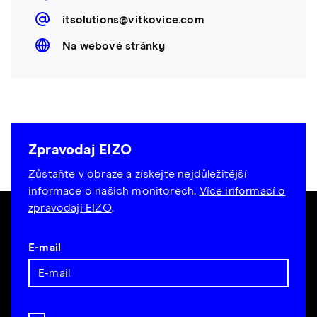
itsolutions@vitkovice.com
Na webové stránky
Zpravodaj EIZO
Zůstaňte v obraze a získejte nejdůležitější
informace o našich monitorech.
Více informací o
zpravodaji EIZO
.
E-mail