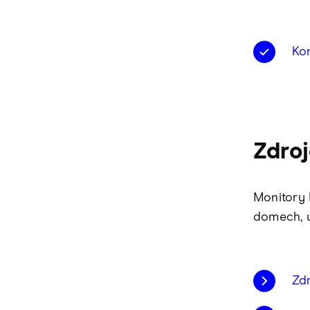
Kon
Zdro
Monitory 
domech, u
Zd