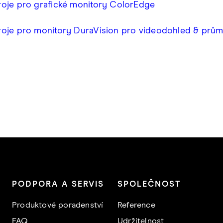
roje pro grafické monitory ColorEdge
roje pro monitory DuraVision pro videodohled & prům
PODPORA A SERVIS
SPOLEČNOST
Produktové poradenství
Reference
FAQ
Udržitelnost