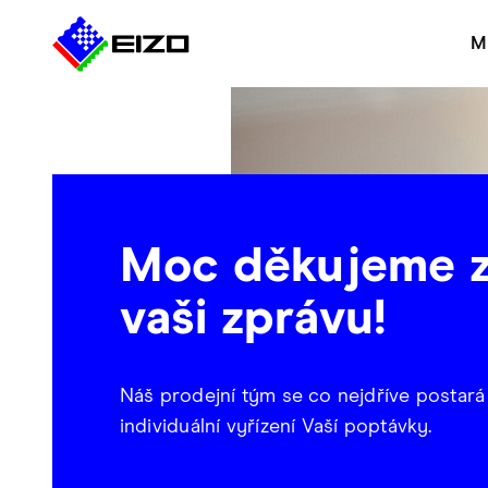
M
Moc děkujeme 
vaši zprávu!
Náš prodejní tým se co nejdříve postará
individuální vyřízení Vaší poptávky.