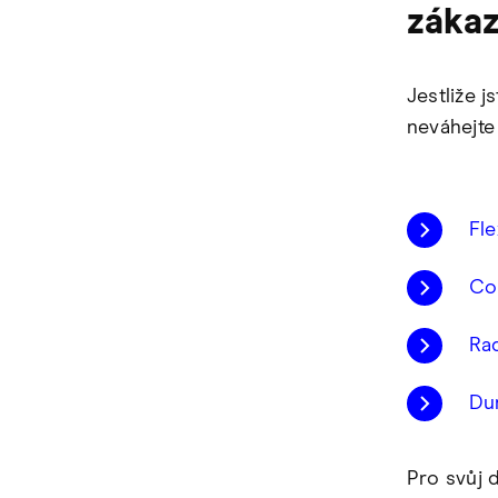
záka
Jestliže 
neváhejte
Fl
Co
Rad
Dur
Pro svůj d