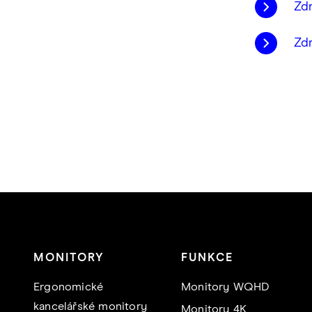
Zd
Zd
MONITORY
FUNKCE
Ergonomické
Monitory WQHD
kancelářské monitory
Monitory 4K