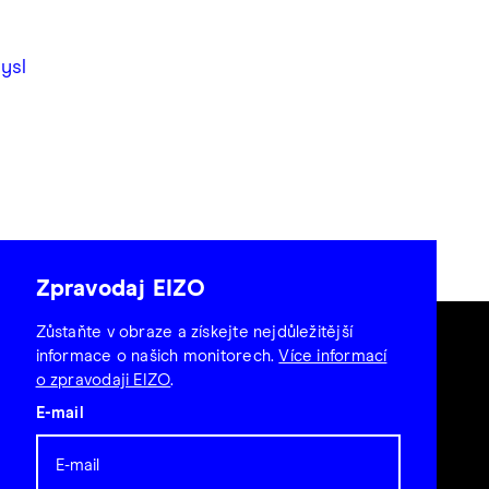
ysl
Zpravodaj EIZO
Zůstaňte v obraze a získejte nejdůležitější
informace o našich monitorech.
Více informací
o zpravodaji EIZO
.
E-mail