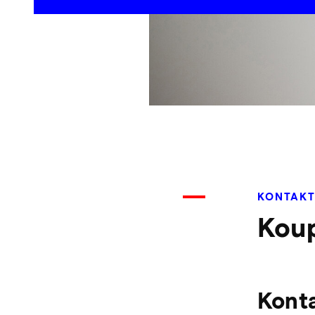
KONTAK
Koup
Konta