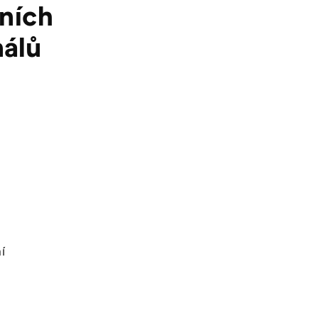
lních
álů
í