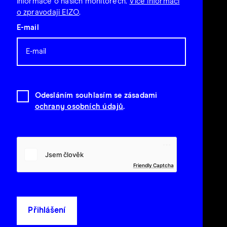
informace o našich monitorech.
Více informací
o zpravodaji EIZO
.
E-mail
Odesláním souhlasím se zásadami
ochrany osobních údajů
.
Friendly Captcha
Přihlášení