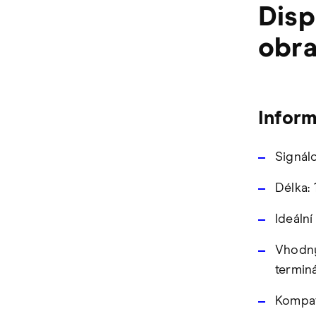
Disp
obra
Infor
Signál
Délka: 
Ideáln
Vhodný
termin
Kompat