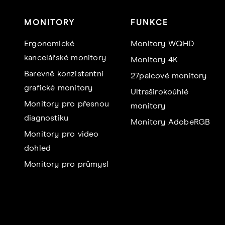
MONITORY
FUNKCE
Ergonomické
Monitory WQHD
kancelářské monitory
Monitory 4K
Barevně konzistentní
27palcové monitory
grafické monitory
Ultraširokoúhlé
Monitory pro přesnou
monitory
diagnostiku
Monitory AdobeRGB
Monitory pro video
dohled
Monitory pro průmysl