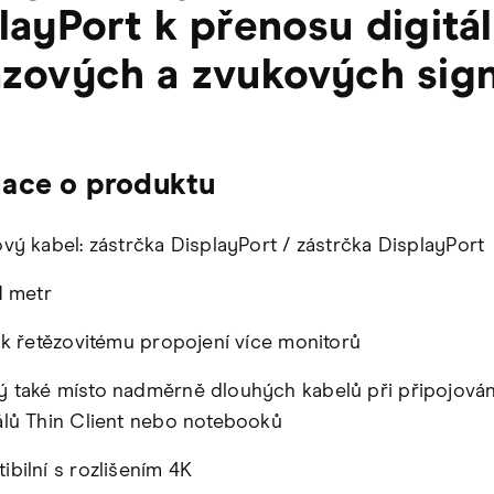
layPort k přenosu digitá
zových a zvukových sign
mace o produktu
ový kabel: zástrčka DisplayPort / zástrčka DisplayPort
1 metr
í k řetězovitému propojení více monitorů
 také místo nadměrně dlouhých kabelů při připojován
álů Thin Client nebo notebooků
ibilní s rozlišením 4K