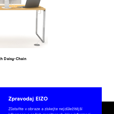
th Daisy-Chain
Zpravodaj EIZO
Zůstaňte v obraze a získejte nejdůležitější