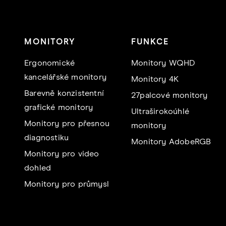
MONITORY
FUNKCE
Ergonomické
Monitory WQHD
kancelářské monitory
Monitory 4K
Barevně konzistentní
27palcové monitory
grafické monitory
Ultraširokoúhlé
Monitory pro přesnou
monitory
diagnostiku
Monitory AdobeRGB
Monitory pro video
dohled
Monitory pro průmysl