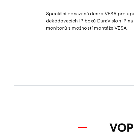
Speciální odsazená deska VESA pro up
dekódovacích IP boxů DuraVision IP na 
monitorů s možností montáže VESA.
VOP-