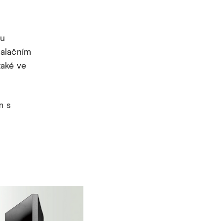
nu
talačním
také ve
m s