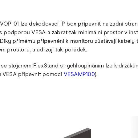
VOP-01 lze dekódovací IP box připevnit na zadní stra
s podporou VESA a zabrat tak minimální prostor v ins
 Díky přímému připevnění k monitoru zůstávají kabely 
m prostoru, a udržují tak pořádek.
 se stojanem FlexStand s rychloupínáním lze k držáků
 VESA připevnit pomocí
VESAMP100
).