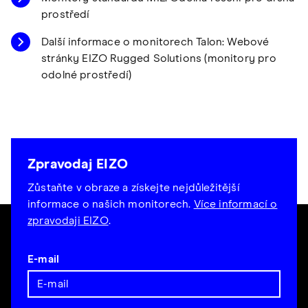
prostředí
Další informace o monitorech Talon: Webové
stránky EIZO Rugged Solutions (monitory pro
odolné prostředí)
Zpravodaj EIZO
Zůstaňte v obraze a získejte nejdůležitější
informace o našich monitorech.
Více informací o
zpravodaji EIZO
.
E-mail