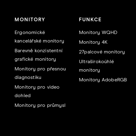
MONITORY
FUNKCE
Ergonomické
Monitory WQHD
kancelářské monitory
Monitory 4K
Barevně konzistentní
27palcové monitory
grafické monitory
Ultraširokoúhlé
Monitory pro přesnou
monitory
diagnostiku
Monitory AdobeRGB
Monitory pro video
dohled
Monitory pro průmysl