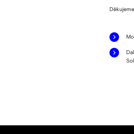
Děkujeme 
Mo
Da
Sol