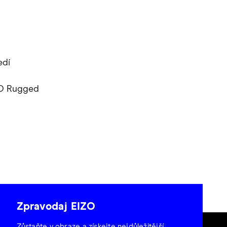
edí
ZO Rugged
Zpravodaj EIZO
Zůstaňte v obraze a získejte nejdůležitější