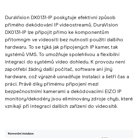
DuraVision DX0131-IP poskytuje efektivní způsob
přímého dekódování IP videostreamů. DuraVision
DX0131-IP lze připojit přímo ke komponentům
přítomným ve videosíti bez nutnosti použití dalšího
hardwaru. To se týká jak připojených IP kamer, tak
systémů VMS. To umožňuje spolehlivou a flexibilní
integraci do systémů video dohledu. K provozu není
zapotřebí žádný další počítač, software ani jiný
hardware, což výrazně usnadňuje instalaci a šetří čas a
práci. Právě díky přímému připojení mezi
bezpečnostními kamerami a dekódovacími EIZO IP
monitory/dekodéry jsou eliminovány zdroje chyb, které
vznikají při integraci dalších zařízení do videosítě.