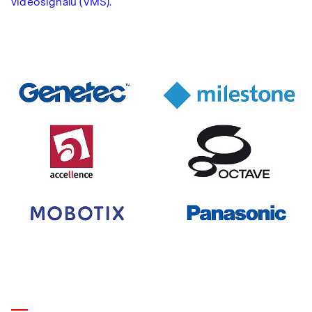
videosignálů (VMS).