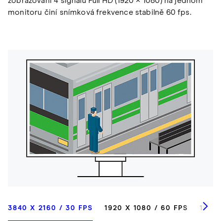
zobrazování 4 signálů Full HD (1920 × 1080) na jednom
monitoru činí snímková frekvence stabilně 60 fps.
3840 X 2160 / 30 FPS
1920 X 1080 / 60 FPS
1920 