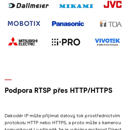
Podpora RTSP přes HTTP/HTTPS
Dekodér IP může přijímat datový tok prostřednictvím
protokolu HTTP nebo HTTPS, a proto může s kamerou
komunikovat i v případě, že je vybrána možnost Direct