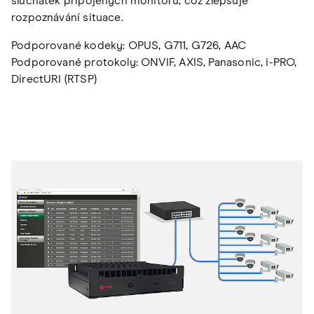
sluchátek připojených monitorů, což zlepšuje
rozpoznávání situace.
Podporované kodeky: OPUS, G711, G726, AAC
Podporované protokoly: ONVIF, AXIS, Panasonic, i-PRO,
DirectURI (RTSP)