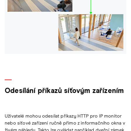
Odesílání příkazů síťovým zařízením
Uživatelé mohou odesílat příkazy HTTP pro IP monitor
nebo síťové zařízení ručně přímo z informačního okna v
živém náhledu. Takto lze ovládat například dveřní zámek