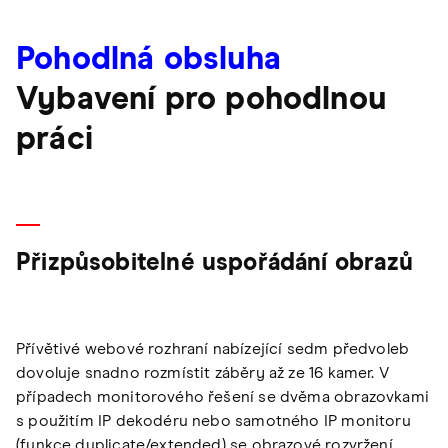
Pohodlná obsluha
Vybavení pro pohodlnou
práci
Přizpůsobitelné uspořádání obrazů
Přívětivé webové rozhraní nabízející sedm předvoleb
dovoluje snadno rozmístit záběry až ze 16 kamer. V
případech monitorového řešení se dvěma obrazovkami
s použitím IP dekodéru nebo samotného IP monitoru
(funkce duplicate/extended) se obrazové rozvržení