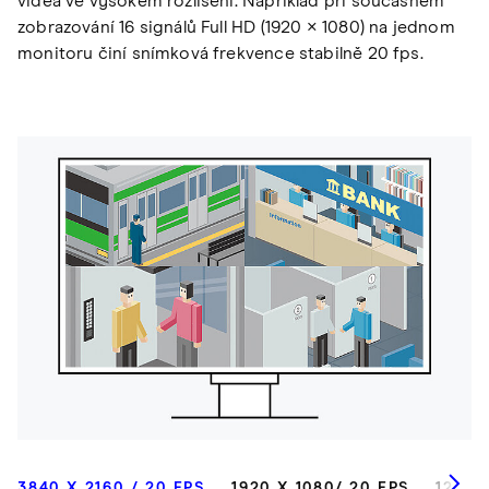
videa ve vysokém rozlišení. Například při současném
zobrazování 16 signálů Full HD (1920 × 1080) na jednom
monitoru činí snímková frekvence stabilně 20 fps.
3840 X 2160 / 20 FPS
1920 X 1080/ 20 FPS
1280 