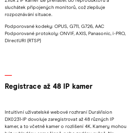
Zvuk z IP kamer lze přenášet do reproduktorů a
sluchátek připojených monitorů, což zlepšuje
rozpoznávání situace.
Podporované kodeky: OPUS, G711, G726, AAC
Podporované protokoly: ONVIF, AXIS, Panasonic, i-PRO,
DirectURI (RTSP)
Registrace až 48 IP kamer
Intuitivní uživatelské webové rozhraní DuraVision
DX0231-IP dovoluje zaregistrovat až 48 různých IP
kamer, a to včetně kamer o rozlišení 4K. Kamery mohou