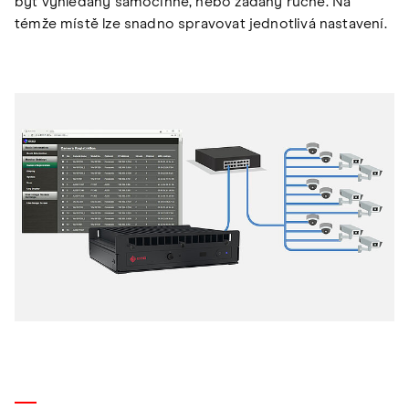
být vyhledány samočinně, nebo zadány ručně. Na
témže místě lze snadno spravovat jednotlivá nastavení.