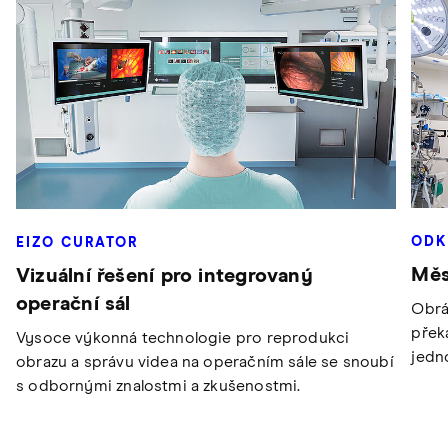
ODK
EIZO CURATOR
Měs
Vizuální řešení pro integrovaný
operační sál
Obrá
přek
Vysoce výkonná technologie pro reprodukci
jedn
obrazu a správu videa na operačním sále se snoubí
s odbornými znalostmi a zkušenostmi.