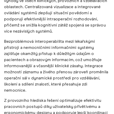
výhody ve všech klinických, provozních a vzdělávacích
oblastech. Centralizovaná vizualizace a integrované
ovládání systémů zlepšují situační povědomí a
podporují efektivnější intraoperační rozhodování,
přičemž se snížila kognitivní zátěž spojená se správou
více nezávislých systémů.
Bezproblémová interoperabilita mezi lékařskými
přístroji a nemocničními informačními systémy
zajišťuje okamžitý přístup k důležitým údajům o
pacientech a obrazovým informacím, což umožňuje
informovanější a včasnější klinické zásahy. Integrace
možností záznamu a živého přenosu zároveň proměnila
operační sál v dynamické prostředí pro vzdělávání,
školení a sdílení znalostí, které přesahuje zdi
nemocnice.
Z provozního hlediska řešení optimalizuje efektivitu
pracovních postupů díky uživatelsky přívětivému a
ergonomickému designu a podporuje lepší koordinaci