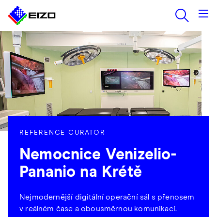
REFERENCE CURATOR
Nemocnice Venizelio-
Pananio na Krétě
Nejmodernější digitální operační sál s přenosem
v reálném čase a obousměrnou komunikací.