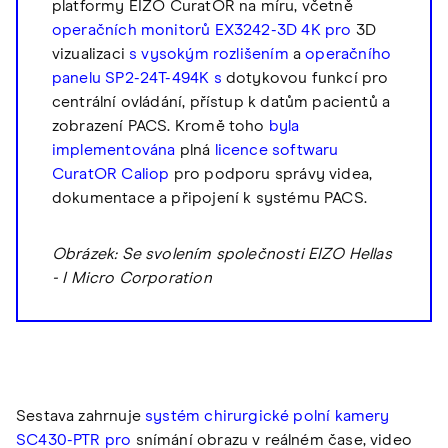
platformy EIZO CuratOR na míru, včetně
operačních monitorů EX3242-3D 4K pro
3D
vizualizaci
s vysokým rozlišením
a
operačního
panelu SP2-24T-494K s
dotykovou funkcí pro
centrální ovládání, přístup k datům pacientů a
zobrazení PACS. Kromě toho
byla
implementována
plná
licence softwaru
CuratOR Caliop
pro podporu správy videa,
dokumentace a připojení k systému PACS.
Obrázek: Se svolením společnosti EIZO Hellas
- I Micro Corporation
Sestava zahrnuje
systém chirurgické polní kamery
SC430-PTR pro
snímání obrazu v reálném čase, video