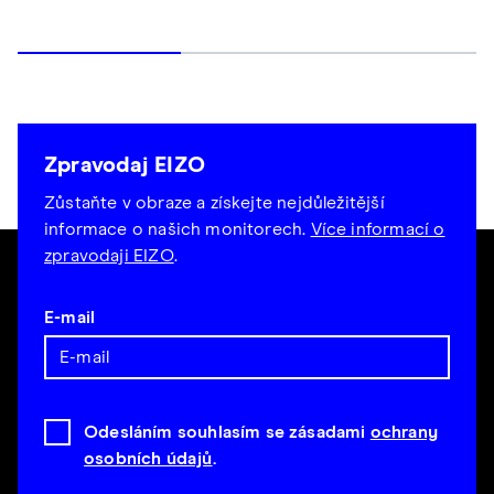
Zpravodaj EIZO
Zůstaňte v obraze a získejte nejdůležitější
informace o našich monitorech.
Více informací o
zpravodaji EIZO
.
E-mail
Odesláním souhlasím se zásadami
ochrany
osobních údajů
.