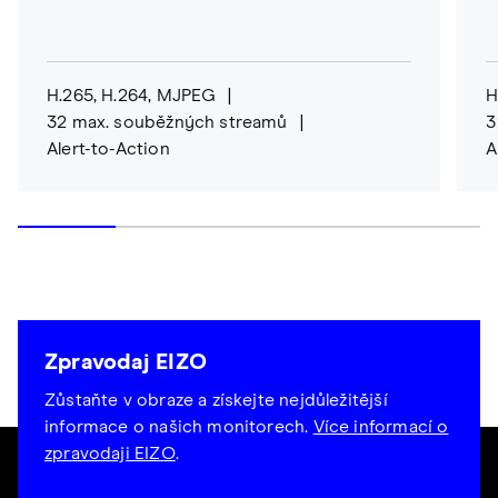
H.265, H.264, MJPEG
H
32 max. souběžných streamů
3
Alert-to-Action
A
Zpravodaj EIZO
Zůstaňte v obraze a získejte nejdůležitější
informace o našich monitorech.
Více informací o
zpravodaji EIZO
.