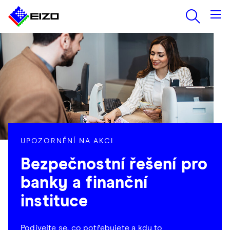
UPOZORNĚNÍ NA AKCI
Bezpečnostní řešení pro
banky a finanční
instituce
Podívejte se, co potřebujete a kdy to