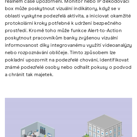
reálném čase upozorněni. Monitor nebo IP dekódovací
box může poskytnout vizuální indikátory, když se v
oblasti vyskytne podezřelá aktivita, a iniciovat okamžité
protokolární kroky potřebné k udržení bezpečného
prostředí. Kromě toho může funkce Alert-to-Action
poskytnout pracovníkům banky zvýšenou vizuální
informovanost díky integrovanému využití videoanalýzy
nebo rozpoznávání obličeje. Tímto způsobem lze
pokladní upozornit na podezřelé chování, identifikovat
známé podezřelé osoby nebo odhalit pokusy o podvod
a chránit tak majetek.