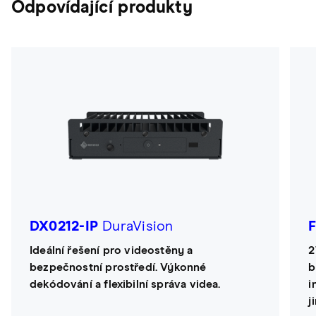
Odpovídající produkty
DX0212-IP
DuraVision
Ideální řešení pro videostěny a
2
bezpečnostní prostředí. Výkonné
b
dekódování a flexibilní správa videa.
i
j