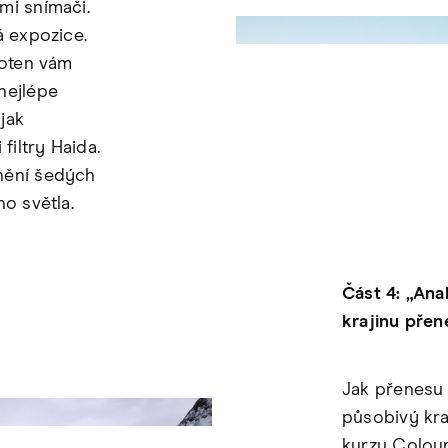
mi snímači.
á expozice.
foten vám
nejlépe
jak
iltry Haida.
nění šedých
ho světla.
Část 4: „Ana
krajinu přen
Jak přenesu 
působivý kra
kurzu Colour