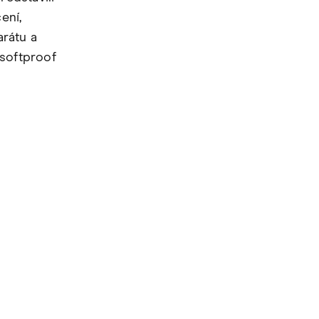
ení,
arátu a
 softproof