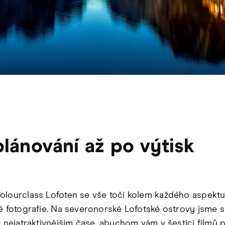
lánování až po výtisk
olourclass Lofoten se vše točí kolem každého aspekt
ké fotografie. Na severonorské Lofotské ostrovy jsme 
v nejatraktivnějším čase, abychom vám v šestici filmů p