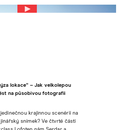
lýza lokace“ – Jak velkolepou
ést na působivou fotografii
jedinečnou krajinnou scenérii na
jinářský snímek? Ve čtvrté části
class Lofoten nám Serdar a