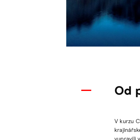
Od p
V kurzu C
krajinářs
vypravili 