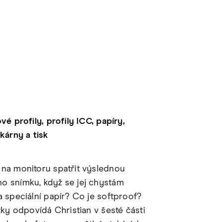
vé profily, profily ICC, papíry,
kárny a tisk
na monitoru spatřit výslednou
o snímku, když se jej chystám
a speciální papír? Co je softproof?
zky odpovídá Christian v šesté části