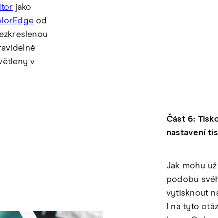
itor
jako
lorEdge
od
nezkreslenou
ravidelně
větleny v
Část 6: Tisko
nastavení tis
Jak mohu už 
podobu svéh
vytisknout n
I na tyto otá