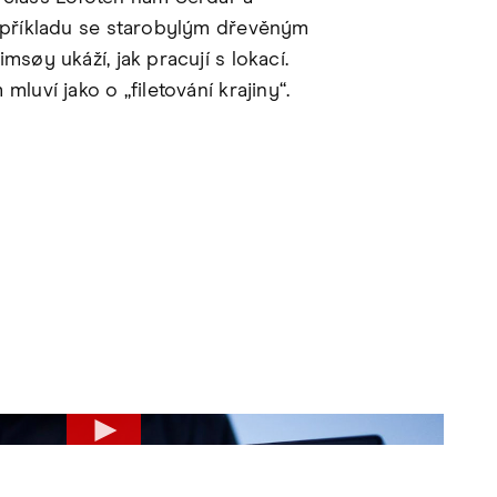
 příkladu se starobylým dřevěným
msøy ukáží, jak pracují s lokací.
mluví jako o „filetování krajiny“.