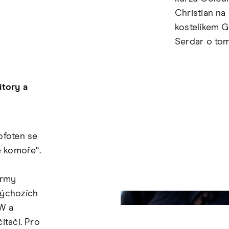
Christian na
kostelíkem Gi
Serdar o tom 
itory a
ofoten se
é komoře“.
irmy
výchozích
W a
ítači. Pro