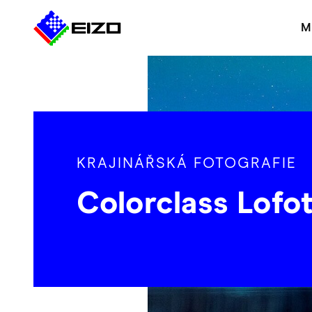
M
KRAJINÁŘSKÁ FOTOGRAFIE
Colorclass Lofo