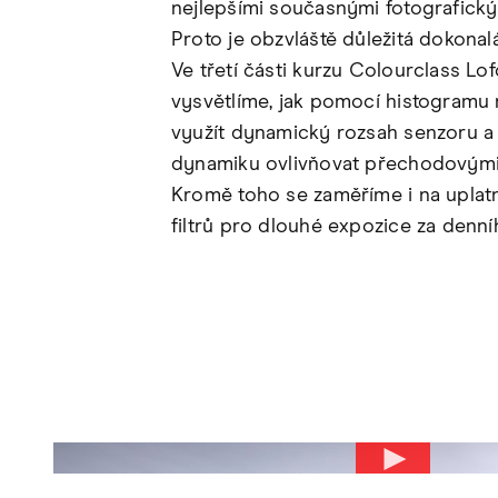
nejlepšími současnými fotografický
Proto je obzvláště důležitá dokonal
Ve třetí části kurzu Colourclass Lo
vysvětlíme, jak pomocí histogramu 
využít dynamický rozsah senzoru a 
dynamiku ovlivňovat přechodovými f
Kromě toho se zaměříme i na uplat
filtrů pro dlouhé expozice za denní