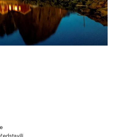
u
se
ředstavili