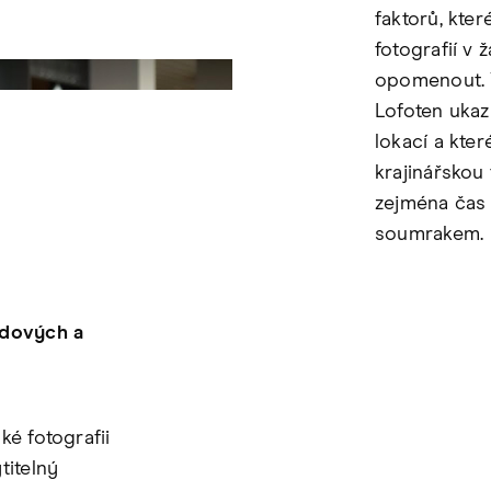
faktorů, kter
fotografií 
opomenout. 
Lofoten ukaz
lokací a kte
krajinářskou
zejména čas
soumrakem.
odových a
ké fotografii
titelný