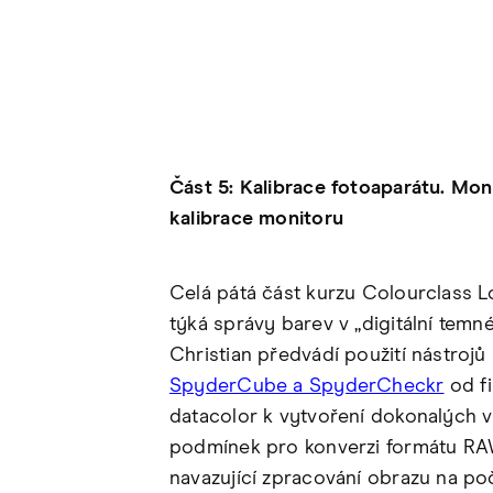
Část 5: Kalibrace fotoaparátu. Mon
kalibrace monitoru
Celá pátá část kurzu Colourclass L
týká správy barev v „digitální temn
Christian předvádí použití nástrojů
SpyderCube a SpyderCheckr
od f
datacolor k vytvoření dokonalých 
podmínek pro konverzi formátu RA
navazující zpracování obrazu na poč