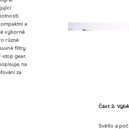
tograf
ující
otností.
kompaktní a
eré výborně
Pro různé
uvné filtry
-stop gear.
opisuje, na
fování za
Část 2: Výbě
Světlo a poča